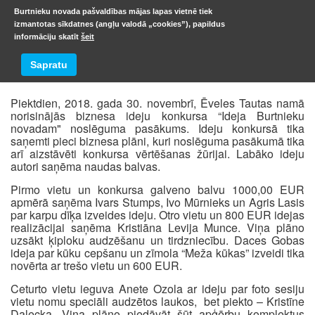
Burtnieku novada pašvaldības mājas lapas vietnē tiek
izmantotas sīkdatnes (angļu valodā „cookies”), papildus
informāciju skatīt
šeit
2018
Sapratu
Piektdien, 2018. gada 30. novembrī, Ēveles Tautas namā
norisinājās biznesa ideju konkursa “Ideja Burtnieku
novadam" noslēguma pasākums. Ideju konkursā tika
saņemti pieci biznesa plāni, kuri noslēguma pasākumā tika
arī aizstāvēti konkursa vērtēšanas žūrijai. Labāko ideju
autori saņēma naudas balvas.
Pirmo vietu un konkursa galveno balvu 1000,00 EUR
apmērā saņēma Ivars Stumps, Ivo Mūrnieks un Agris Lasis
par karpu dīķa izveides ideju. Otro vietu un 800 EUR idejas
realizācijai saņēma Kristiāna Levija Munce. Viņa plāno
uzsākt ķiploku audzēšanu un tirdzniecību. Daces Gobas
ideja par kūku cepšanu un zīmola “Meža kūkas” izveidi tika
novērta ar trešo vietu un 600 EUR.
Ceturto vietu ieguva Anete Ozola ar ideju par foto sesiju
vietu nomu speciāli audzētos laukos, bet piekto – Kristīne
Daļecka. Viņa plāno piedāvāt šūt apģērbu komplektus