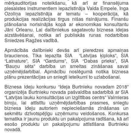
mērķauditorijas noteikšanu, kā arī ar finansējuma
piesaistes instrumentiem iepazīstināja Valda Empele. Inga
Ozoliņa iepazīstināja ar tematu – kooperācija, kā
produkcijas realizācijas tirgus nišas risinājums. Finanšu
plānošana norisinājās kopā ar ekonomikas konsultantu
Jāni Orleanu. Lai dalībniekus sagatavotu biznesa idejas
aizstāvēšanai, notika arī publiskās runas nodarbības
Sniedzes Ragžes vadībā.
Apmācībās dalībnieki devās arī pieredzes apmaiņas
braucienos. Tika iepazīta SIA “Latvijas ķiploks”, SIA
“Latnature”, SIA “Gardums”, SIA “Dabas prieks”, SIA
“Bauņu sēta” darbība un smeltas zināšanas savai
uzņēmējdarbībai. Apmācību noslēgumā notika biznesa
plānu prezentācijas un sniegti ieteikumi to uzlabošanai.
Biznesa ideju konkursu “Ideja Burtnieku novadam 2018”
organizēja Burtnieku novada pašvaldība sadarbībā ar SIA
“Latvijas lauku konsultācijas un izglītības centrs” Valmieras
biroju, lai attīstītu uzņēmējdarbības prasmes, sniegtu
biznesa ideju autoriem nepieciešamās zināšanas un
sekmētu dzīvotspējīgu uzņēmumu veidošanos. Konkursa
tematika ir jaunu produktu un pakalpojuma radīšana, kā arī
esošo produktu un pakalpojumu attīstīšana Burtnieku
novadā.