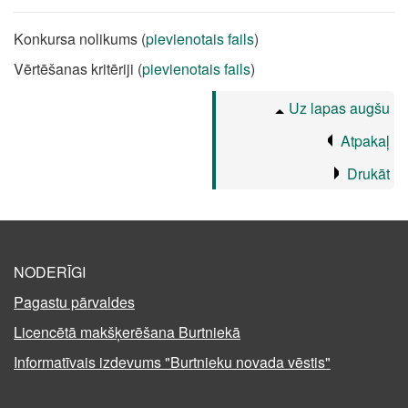
Konkursa nolikums (
pievienotais fails
)
Vērtēšanas kritēriji (
pievienotais fails
)
Uz lapas augšu
Atpakaļ
Drukāt
NODERĪGI
Pagastu pārvaldes
Licencētā makšķerēšana Burtniekā
Informatīvais izdevums "Burtnieku novada vēstis"