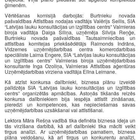
ģimenēm.
Vērtēšanas komisijā darbojās: Burtnieku novada
pašvaldības Attīstības nodaļas vadītājs Valērijs Seilis, SIA
“Latvijas lauku konsultācijas un izglītības centrs” Valmieras
biroja vadītāja Daiga Siliņa, uzņēmēja Silvija Reņģe,
Burtnieku novada pašvaldības Tautsaimniecības un
attīstības komitejas priekšsēdētājs Raimonds Indrāns,
Vidzemes uzņēmējdarbības centra komercdarbības
speciāliste Laima Engere, SIA “Latvijas lauku konsultācijas
un izglītības centrs” Valmieras biroja uzņēmējdarbības
konsultante Inga Ozoliņa, Valmieras Attīstības aģentūras
Uzņēmējdarbības virziena vadītāja Elīna Leimane.
Kā atzīst konkursa dalībnieki, biznesa plānu izveidē
palīdzēja SIA “Latvijas lauku konsultācijas un izglītības
centrs” organizētās apmācības. Astoņās tikšanās reizēs
konkursa dalībniekiem bija iespēja attīstīt zināšanas,
pieredzi un kompetences, kas nepieciešamas savas
uzņēmējdarbības uzsākšanai vai attīstīšanai.
Lektora Māra Rešņa vadībā tika definēta biznesa ideja un
tās virzīšana darbībā, kā arī dalībnieki tika mācīti veikt
tirgus analīzi. Ar uzņēmējdarbības pamatiem, biznesa
plāna veidošanu, kā arī tirgus un konkurentu analīzi,