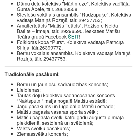
Dāmu deju kolektīvs "Mārtiņroze". Kolektīva vadītāja
Gunta Ābele, tālr. 26628558;
Sieviešu vokālais ansamblis "Rudzupuķe". Kolektīva
vadītājs Mārtiņš Roziņš, tālr. 29437753;
Amatierteātris "Matīšu Teātris". Režisore Nelda
Bailīte – Irmeja, tālr. 29296590. Ieskaties Matīšu
Teātra grupā Facebook
ŠEIT
!
Folkloras kopa "Pūrs". Kolektīva vadītāja Patrīcija
Siliņa, tālr.26399772;
Bērnu vokālais ansamblis. Kolektīva vadītājs Mārtiņš
Roziņš, tālr. 29437753.
Tradicionālie pasākumi:
Bērnu un jauniešu sadraudzības koncerts;
Lieldienas;
Tautas deju kolektīvu sadancošanas koncerts
“Naktsputni” maija nogalē Matīšu estrādē;
Jāņu pasākums un Līgo balle Matīšu estrādē;
Matīšu pagasta vasaras sporta svētki;
Matīšu pagasta svētki katru gadu augusta pirmajā
piektdienā, sestdienā un svētdienā;
Valsts svētku pasākums;
Ziemassvētku koncerts;