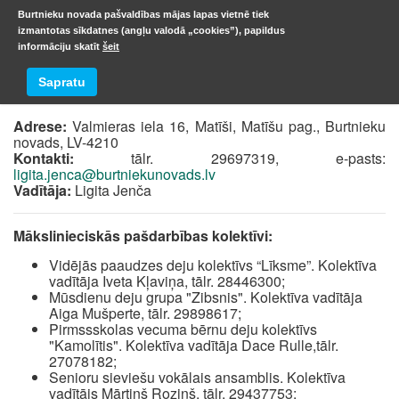
Burtnieku novada pašvaldības mājas lapas vietnē tiek
izmantotas sīkdatnes (angļu valodā „cookies”), papildus
informāciju skatīt
šeit
Matīšu Tautas nams
Sapratu
Adrese:
Valmieras iela 16, Matīši, Matīšu pag., Burtnieku
novads, LV-4210
Kontakti:
tālr. 29697319, e-pasts:
ligita.jenca@burtniekunovads.lv
Vadītāja:
Ligita Jenča
Mākslinieciskās pašdarbības kolektīvi:
Vidējās paaudzes deju kolektīvs “Līksme”. Kolektīva
vadītāja Iveta Kļaviņa, tālr. 28446300;
Mūsdienu deju grupa "Zibsnis". Kolektīva vadītāja
Aiga Mušperte, tālr. 29898617;
Pirmssskolas vecuma bērnu deju kolektīvs
"Kamolītis". Kolektīva vadītāja Dace Rulle,tālr.
27078182;
Senioru sieviešu vokālais ansamblis. Kolektīva
vadītājs Mārtiņš Roziņš, tālr. 29437753;