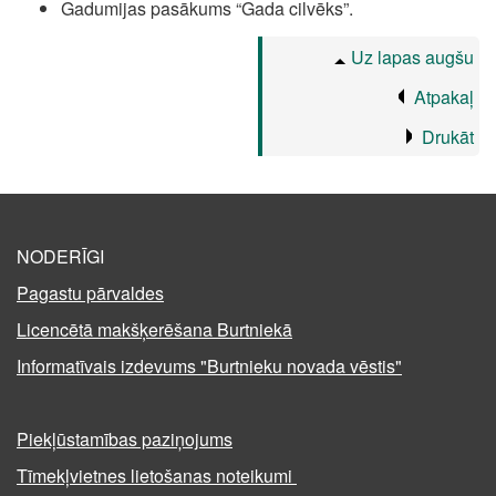
Gadumijas pasākums “Gada cilvēks”.
Uz lapas augšu
Atpakaļ
Drukāt
NODERĪGI
Pagastu pārvaldes
Licencētā makšķerēšana Burtniekā
Informatīvais izdevums "Burtnieku novada vēstis"
Piekļūstamības paziņojums
Tīmekļvietnes lietošanas noteikumi