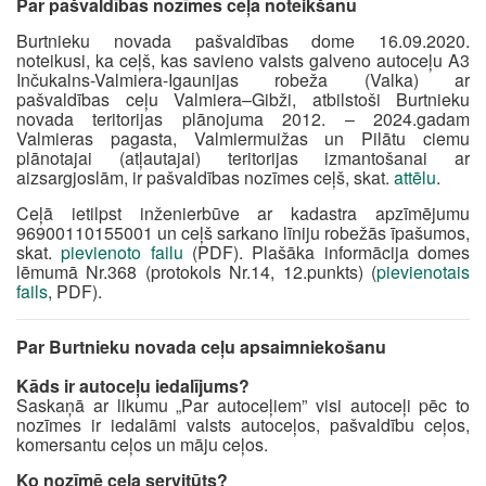
Par pašvaldības nozīmes ceļa noteikšanu
Burtnieku novada pašvaldības dome 16.09.2020.
noteikusi, ka ceļš, kas savieno valsts galveno autoceļu A3
Inčukalns-Valmiera-Igaunijas robeža (Valka) ar
pašvaldības ceļu Valmiera–Gibži, atbilstoši Burtnieku
novada teritorijas plānojuma 2012. – 2024.gadam
Valmieras pagasta, Valmiermuižas un Pilātu ciemu
plānotajai (atļautajai) teritorijas izmantošanai ar
aizsargjoslām, ir pašvaldības nozīmes ceļš, skat.
attēlu
.
Ceļā ietilpst inženierbūve ar kadastra apzīmējumu
96900110155001 un ceļš sarkano līniju robežās īpašumos,
skat.
pievienoto failu
(PDF). Plašāka informācija domes
lēmumā Nr.368 (protokols Nr.14, 12.punkts) (
pievienotais
fails
, PDF).
Par Burtnieku novada ceļu apsaimniekošanu
Kāds ir autoceļu iedalījums?
Saskaņā ar likumu „Par autoceļiem” visi autoceļi pēc to
nozīmes ir iedalāmi valsts autoceļos, pašvaldību ceļos,
komersantu ceļos un māju ceļos.
Ko nozīmē ceļa servitūts?