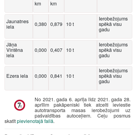
km
km
Ierobežojums
Jaunatnes
0,380
0,879
10 t
spēkā visu
iela
gadu
Jāņa
Ierobežojums
Vintēna
0,000
0,407
10 t
spēkā visu
iela
gadu
Ierobežojums
Ezera iela
0,000
0,841
10 t
spēkā visu
gadu
No 2021. gada 6. aprīļa līdz 2021. gada 28.
aprīlim pakāpeniski tiek atcelti ieviestie
autotransporta masas ierobežojumi uz
pašvaldības autoceļiem. Ceļu posmus
skatīt
pievienotajā failā
.