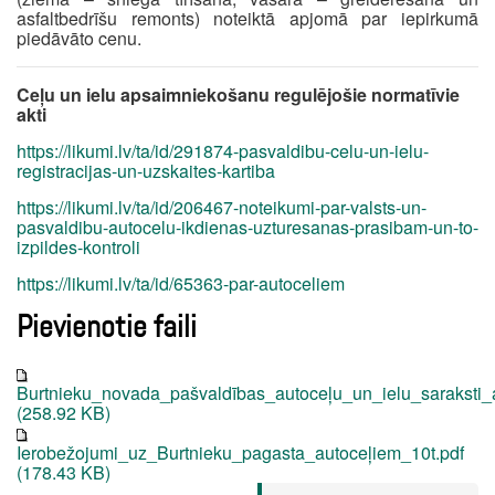
asfaltbedrīšu remonts) noteiktā apjomā par iepirkumā
piedāvāto cenu.
Ceļu un ielu apsaimniekošanu regulējošie normatīvie
akti
https://likumi.lv/ta/id/291874-pasvaldibu-celu-un-ielu-
registracijas-un-uzskaites-kartiba
https://likumi.lv/ta/id/206467-noteikumi-par-valsts-un-
pasvaldibu-autocelu-ikdienas-uzturesanas-prasibam-un-to-
izpildes-kontroli
https://likumi.lv/ta/id/65363-par-autoceliem
Pievienotie faili
Burtnieku_novada_pašvaldības_autoceļu_un_ielu_saraksti_
(258.92 KB)
Ierobežojumi_uz_Burtnieku_pagasta_autoceļiem_10t.pdf
(178.43 KB)