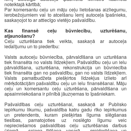
noteiktajā kārtībā;
Par komersantu ceļu un māju ceļu lietošanas aizliegumu,
ierobežojumiem vai to atcelšanu lemj autoceļa īpašnieks,
saskaņojot to ar attiecīgo vietējo pašvaldību.
Kas finansē ceļu būvniecību, uzturēšanu,
atjaunošanu?
Ceļu uzturēšana tiek veikta, saskaņā ar autoceļa
iedalījumu un to piederību:
Valsts autoceļu būvniecība, pārvaldīšana un uzturēšana
tiek finansēta no valsts līdzekļiem. Pašvaldību ceļu un ielu
pārvaldīšana, uzturēšana, rekonstrukcija un būvniecība
tiek finansēta gan no pašvaldību, gan no valsts līdzekļiem.
Valsts pamatbudžeta piešķirtos līdzekļus izlieto arī
mērķdotācijām pašvaldību ceļu un ielu finansēšanai. Māju
ceļu un komersantu ceļu uzturēšana, pārvaldīšana un
apsaimniekošana ir pilnībā jāuzņemas to īpašniekam.
Pašvaldības ceļu uzturēšanai, saskaņā ar Publisko
iepirkumu likumu, pašvaldība katru gadu rīko iepirkumus
un pretendents, kuram piešķirtas līguma slēgšanas
tiesības, pamatojoties uz noslēgto līgumu veic
nepieciešamos pašvaldības ceļu uzturēšanas darbus
(ziemā – sniega tīrīšana, vasarā – greiderēšana un