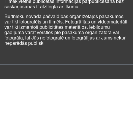
Tīmekļvietnē publicētās informācijas pārpublicēšana bez
saskaņošanas ir aizliegta ar likumu
Burtnieku novada pašvaldības organizētajos pasākumos
var tikt fotografēts un filmēts. Fotogrāfijas un videomateriāli
var tikt izmantoti publicitātes materiālos. Iebildumu
gadījumā varat vērsties pie pasākuma organizatora vai
fotogrāfa, lai Jūs nefotografē un fotogrāfijas ar Jums nekur
neparādās publiski