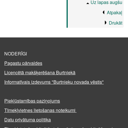
Uz lapas augšu
Atpakaļ
Drukāt
NODERĪGI
Pagastu pārvaldes
Licencētā makšķerēšana Burtniekā
Informatīvais izdevums "Burtnieku novada vēstis"
Piekļūstamības paziņojums
Tīmekļvietnes lietošanas noteikumi
Datu privātuma politika