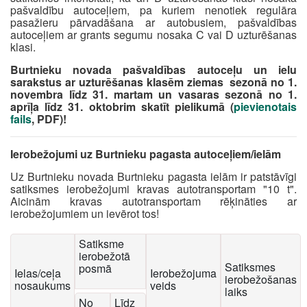
pašvaldību autoceļiem, pa kuriem nenotiek regulāra
pasažieru pārvadāšana ar autobusiem, pašvaldības
autoceļiem ar grants segumu nosaka C vai D uzturēšanas
klasi.
Burtnieku novada pašvaldības autoceļu un ielu
sarakstus ar uzturēšanas klasēm ziemas sezonā no 1.
novembra līdz 31. martam un vasaras sezonā no 1.
aprīļa līdz 31. oktobrim skatīt pielikumā (
pievienotais
fails
, PDF)!
Ierobežojumi uz Burtnieku pagasta autoceļiem/ielām
Uz Burtnieku novada Burtnieku pagasta ielām ir patstāvīgi
satiksmes ierobežojumi kravas autotransportam "10 t".
Aicinām kravas autotransportam rēķināties ar
ierobežojumiem un ievērot tos!
Satiksme
ierobežotā
Satiksmes
posmā
Ielas/ceļa
Ierobežojuma
ierobežošanas
nosaukums
veids
laiks
No
Līdz