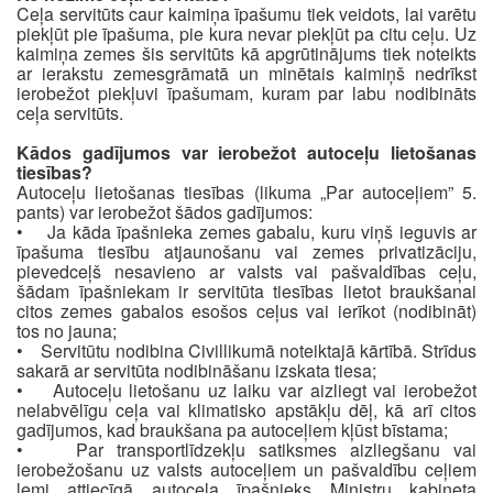
Ceļa servitūts caur kaimiņa īpašumu tiek veidots, lai varētu
piekļūt pie īpašuma, pie kura nevar piekļūt pa citu ceļu. Uz
kaimiņa zemes šis servitūts kā apgrūtinājums tiek noteikts
ar ierakstu zemesgrāmatā un minētais kaimiņš nedrīkst
ierobežot piekļuvi īpašumam, kuram par labu nodibināts
ceļa servitūts.
Kādos gadījumos var ierobežot autoceļu lietošanas
tiesības?
Autoceļu lietošanas tiesības (likuma „Par autoceļiem” 5.
pants) var ierobežot šādos gadījumos:
• Ja kāda īpašnieka zemes gabalu, kuru viņš ieguvis ar
īpašuma tiesību atjaunošanu vai zemes privatizāciju,
pievedceļš nesavieno ar valsts vai pašvaldības ceļu,
šādam īpašniekam ir servitūta tiesības lietot braukšanai
citos zemes gabalos esošos ceļus vai ierīkot (nodibināt)
tos no jauna;
• Servitūtu nodibina Civillikumā noteiktajā kārtībā. Strīdus
sakarā ar servitūta nodibināšanu izskata tiesa;
• Autoceļu lietošanu uz laiku var aizliegt vai ierobežot
nelabvēlīgu ceļa vai klimatisko apstākļu dēļ, kā arī citos
gadījumos, kad braukšana pa autoceļiem kļūst bīstama;
• Par transportlīdzekļu satiksmes aizliegšanu vai
ierobežošanu uz valsts autoceļiem un pašvaldību ceļiem
lemj attiecīgā autoceļa īpašnieks Ministru kabineta