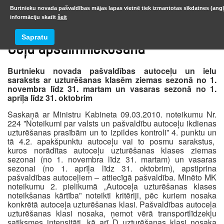
Burtnieku novada pašvaldības mājas lapas vietnē tiek izmantotas sīkdatnes (angļ
informāciju skatīt
šeit
Sapratu
Ceļu apsaimniekošana
Burtnieku novada pašvaldības autoceļu un ielu
saraksts ar uzturēšanas klasēm ziemas sezonā no 1.
novembra līdz 31. martam un vasaras sezonā no 1.
aprīļa līdz 31. oktobrim
Saskaņā ar Ministru Kabineta 09.03.2010. noteikumu Nr.
224 ”Noteikumi par valsts un pašvaldību autoceļu ikdienas
uzturēšanas prasībām un to izpildes kontroli” 4. punktu un
tā 4.2. apakšpunktu autoceļu vai to posmu sarakstus,
kuros norādītas autoceļu uzturēšanas klases ziemas
sezonai (no 1. novembra līdz 31. martam) un vasaras
sezonai (no 1. aprīļa līdz 31. oktobrim), apstiprina
pašvaldības autoceļiem – attiecīgā pašvaldība. Minēto MK
noteikumu 2. pielikumā „Autoceļa uzturēšanas klases
noteikšanas kārtība” noteikti kritēriji, pēc kuriem nosaka
konkrētā autoceļa uzturēšanas klasi. Pašvaldības autoceļa
uzturēšanas klasi nosaka, ņemot vērā transportlīdzekļu
satiksmes intensitāti, kā arī D uzturēšanas klasi nosaka