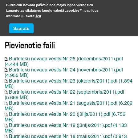
Burtnieku novada pašvaldības mājas lapas vietnē tiek
izmantotas sīkdatnes (angļu valodā „cookies”), papildus
informāciju skatīt
šeit
2011
Sapratu
Pievienotie faili
Burtnieku novada vēstis Nr. 25 (decembris/2011).pdf
(4.444 MB)
Burtnieku novada vēstis Nr. 24 (novembris/2011).pdf
(4.955 MB)
Burtnieku novada vēstis Nr. 23 (oktobris/2011).pdf (1.894
MB)
Burtnieku novada vēstis Nr. 22 (septembris/2011).pdf
(5.669 MB)
Burtnieku novada vēstis Nr. 21 (augusts/2011).pdf (6.209
MB)
Burtnieku novada vēstis Nr. 20 (jūlijs/2011).pdf (6.756
MB)
Burtnieku novada vēstis Nr. 19 (jūnijs/2011).pdf (4.183
MB)
Burtnieku novada vēstis Nr. 18 (maijs/2011).pdf (3.913