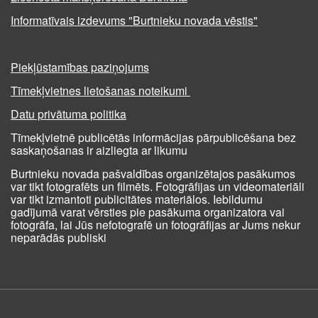
Informatīvais izdevums "Burtnieku novada vēstis"
Piekļūstamības paziņojums
Tīmekļvietnes lietošanas noteikumi
Datu privātuma politika
Tīmekļvietnē publicētās informācijas pārpublicēšana bez
saskaņošanas ir aizliegta ar likumu
Burtnieku novada pašvaldības organizētajos pasākumos
var tikt fotografēts un filmēts. Fotogrāfijas un videomateriāli
var tikt izmantoti publicitātes materiālos. Iebildumu
gadījumā varat vērsties pie pasākuma organizatora vai
fotogrāfa, lai Jūs nefotografē un fotogrāfijas ar Jums nekur
neparādās publiski