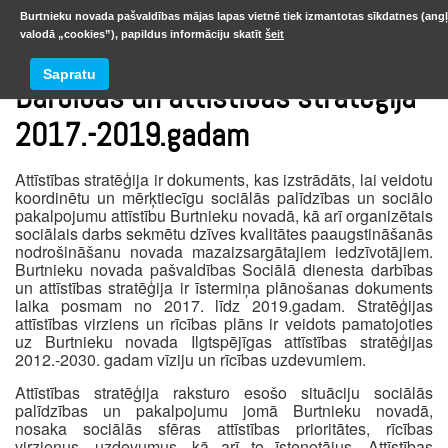
Burtnieku novada pašvaldības mājas lapas vietnē tiek izmantotas sīkdatnes (ang
valodā „cookies”), papildus informāciju skatīt
šeit
Sapratu
Darbības un attīstības stratēģija
2017.-2019.gadam
Attīstības stratēģija ir dokuments, kas izstrādāts, lai veidotu
koordinētu un mērķtiecīgu sociālās palīdzības un sociālo
pakalpojumu attīstību Burtnieku novadā, kā arī organizētais
sociālais darbs sekmētu dzīves kvalitātes paaugstināšanās
nodrošināšanu novada mazaizsargātajiem iedzīvotājiem.
Burtnieku novada pašvaldības Sociālā dienesta darbības
un attīstības stratēģija ir īstermiņa plānošanas dokuments
laika posmam no 2017. līdz 2019.gadam. Stratēģijas
attīstības virziens un rīcības plāns ir veidots pamatojoties
uz Burtnieku novada Ilgtspējīgas attīstības stratēģijas
2012.-2030. gadam vīziju un rīcības uzdevumiem.
Attīstības stratēģija raksturo esošo situāciju sociālās
palīdzības un pakalpojumu jomā Burtnieku novadā,
nosaka sociālās sfēras attīstības prioritātes, rīcības
virzienus, uzdevumus, kā arī to īstenotājus. Attīstības