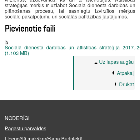
stratēģijas mērķis ir uzlabot Sociālā dienesta darbības un
plānošanas procesu, lai sasniegtu izvirzītos mērķus
sociālo pakalpojumu un sociālās palīdzības jautājumos.
Pievienotie faili
Sociālā_dienesta_darbības_un_attīstības_stratēģija_2017.-
(1.103 MB)
Uz lapas augšu
Atpakaļ
Drukāt
NODERĪGI
Pagastu pārvaldes
Licencētā makšķerēšana Burtniekā