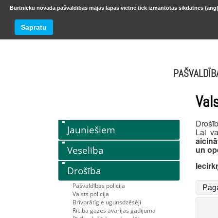
Burtnieku novada pašvaldības mājas lapas vietnē tiek izmantotas sīkdatnes (angļ
BURTNIEKU NOVADS
Trešdiena
Sapratu
oktobr
PAŠVALDĪB
Vals
Drošīb
Jauniešiem
Lai v
aicinā
Veselība
un ope
Iecir
Drošība
Pašvaldības policija
Pag
Valsts policija
Brīvprātīgie ugunsdzēsēji
Rīcība gāzes avārijas gadījumā