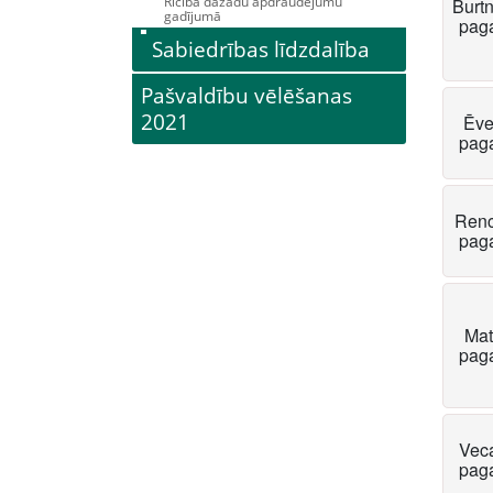
Rīcība dažādu apdraudējumu
Burt
gadījumā
pag
Sabiedrības līdzdalība
Pašvaldību vēlēšanas
2021
Ēve
pag
Ren
pag
Mat
pag
Vec
pag