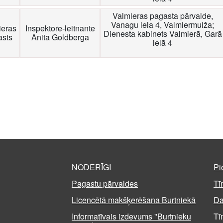
Valmieras pagasta pārvalde,
Vanagu iela 4, Valmiermuiža;
ieras
Inspektore-leitnante
Dienesta kabinets Valmierā, Garā
asts
Anita Goldberga
ielā 4
NODERĪGI
Pi
Pagastu pārvaldes
Tī
Licencētā makšķerēšana Burtniekā
Da
Informatīvais izdevums "Burtnieku
Tī