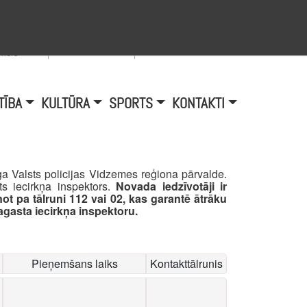
Viegli lasīt
A
burtu
zmērs
TĪBA
KULTŪRA
SPORTS
KONTAKTI
a Valsts policijas Vidzemes reģiona pārvalde.
s iecirkņa inspektors.
Novada iedzīvotāji ir
ot pa tālruni 112 vai 02, kas garantē ātrāku
agasta iecirkņa inspektoru.
Pieņemšans laiks
Kontakttālrunis