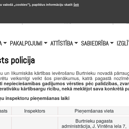
u valodā „cookies”), papildus informāciju skatīt
šeit
, 20.
A
Šobrīd Burtniekos:
+6.1℃, D vējš 6.5
is
m/s
i
A
PAKALPOJUMI
ATTĪSTĪBA
SABIEDRĪBA
IZGLĪ
ts policija
u un likumiskās kārtības ievērošanu Burtnieku novadā pārraug
arētu veiksmīgi veikt šos pienākumus, katrā pagastā nozīmēt
ti nepieciešamības gadījumos vērsties pēc palīdzības, zvan
ratīvāku kārtībsargu rīcību, nekā meklējot sava konkrētā p
kņu inspektoru pieņemšanas laiki
asts
Inspektors
Pieņemšanas vieta
Burtnieku pagasta
administrācija, J. Vintēna iela 7,