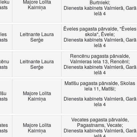
nieku
Majore Lolita
Burtnieki;
asts
Kaimiņa
Dienesta kabinets Valmierā, Garā
ielā 4
Ēveles pagasta pārvalde, "Ēveles
les
Leitnante Laura
skola", Ēvele;
asts
Serģe
Dienesta kabinets Valmierā, Garā
ielā 4
Rencēnu pagasta pārvalde,
cēnu
Leitnante Laura
Valmieras iela 13, Rencēni;
asts
Serģe
Dienesta kabinets Valmierā, Garā
ielā 4
Matīšu pagasta pārvalde, Skolas
iela 11, Matīši;
īšu
Majore Lolita
asts
Kaimiņa
Dienesta kabinets Valmierā, Garā
iela 4
Vecates pagasta pārvalde,
ates
Majore Lolita
Pagastnams, Vecate;
asts
Kaimiņa
Dienesta kabinets Valmierā, Garā
ielā 4