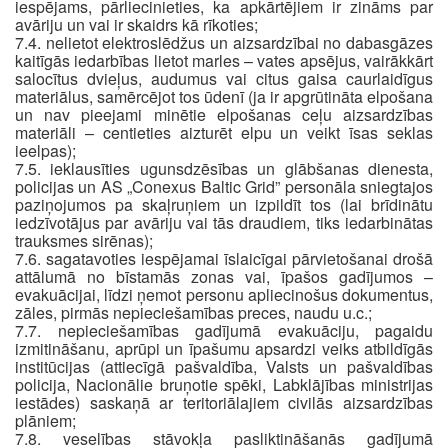
iespējams, pārliecinieties, ka apkārtējiem ir zināms par
avāriju un vai ir skaidrs kā rīkoties;
7.4. nelietot elektroslēdžus un aizsardzībai no dabasgāzes
kaitīgās iedarbības lietot marles – vates apsējus, vairākkārt
salocītus dvieļus, audumus vai citus gaisa caurlaidīgus
materiālus, samērcējot tos ūdenī (ja ir apgrūtināta elpošana
un nav pieejami minētie elpošanas ceļu aizsardzības
materiāli – centieties aizturēt elpu un veikt īsas seklas
ieelpas);
7.5. ieklausīties ugunsdzēsības un glābšanas dienesta,
policijas un AS „Conexus Baltic Grid” personāla sniegtajos
paziņojumos pa skaļruņiem un izpildīt tos (lai brīdinātu
iedzīvotājus par avāriju vai tās draudiem, tiks iedarbinātas
trauksmes sirēnas);
7.6. sagatavoties iespējamai īslaicīgai pārvietošanai drošā
attālumā no bīstamās zonas vai, īpašos gadījumos –
evakuācijai, līdzi ņemot personu apliecinošus dokumentus,
zāles, pirmās nepieciešamības preces, naudu u.c.;
7.7. nepieciešamības gadījumā evakuāciju, pagaidu
izmitināšanu, aprūpi un īpašumu apsardzi veiks atbildīgās
institūcijas (attiecīgā pašvaldība, Valsts un pašvaldības
policija, Nacionālie bruņotie spēki, Labklājības ministrijas
iestādes) saskaņā ar teritoriālajiem civilās aizsardzības
plāniem;
7.8. veselības stāvokļa pasliktināšanās gadījumā