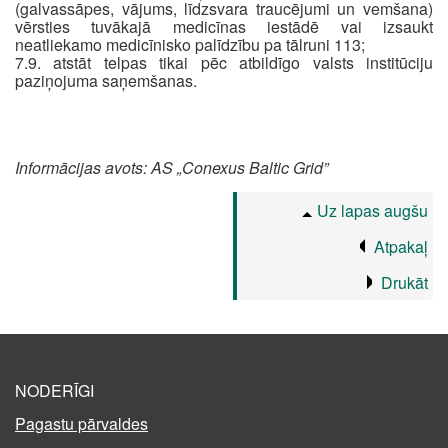
(galvassāpes, vājums, līdzsvara traucējumi un vemšana)
vērsties tuvākajā medicīnas iestādē vai izsaukt
neatliekamo medicīnisko palīdzību pa tālruni 113;
7.9. atstāt telpas tikai pēc atbildīgo valsts institūciju
paziņojuma saņemšanas.
Informācijas avots: AS „Conexus Baltic Grid”
Uz lapas augšu
Atpakaļ
Drukāt
NODERĪGI
Pagastu pārvaldes