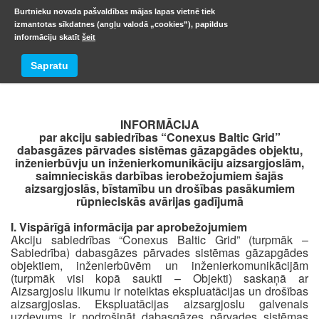
Burtnieku novada pašvaldības mājas lapas vietnē tiek
izmantotas sīkdatnes (angļu valodā „cookies”), papildus
informāciju skatīt
šeit
Rīcība gāzes avārijas gadījumā
Sapratu
INFORMĀCIJA
par akciju sabiedrības “Conexus Baltic Grid”
dabasgāzes pārvades sistēmas gāzapgādes objektu,
inženierbūvju un inženierkomunikāciju aizsargjoslām,
saimnieciskās darbības ierobežojumiem šajās
aizsargjoslās, bīstamību un drošības pasākumiem
rūpnieciskās avārijas gadījumā
I. Vispārīgā informācija par aprobežojumiem
Akciju sabiedrības “Conexus Baltic Grid” (turpmāk –
Sabiedrība) dabasgāzes pārvades sistēmas gāzapgādes
objektiem, inženierbūvēm un inženierkomunikācijām
(turpmāk visi kopā saukti – Objekti) saskaņā ar
Aizsargjoslu likumu ir noteiktas ekspluatācijas un drošības
aizsargjoslas. Ekspluatācijas aizsargjoslu galvenais
uzdevums ir nodrošināt dabasgāzes pārvades sistēmas