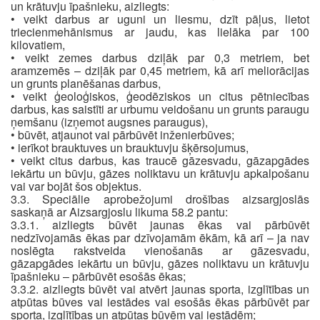
un krātuvju īpašnieku, aizliegts:
• veikt darbus ar uguni un liesmu, dzīt pāļus, lietot
triecienmehānismus ar jaudu, kas lielāka par 100
kilovatiem,
• veikt zemes darbus dziļāk par 0,3 metriem, bet
aramzemēs – dziļāk par 0,45 metriem, kā arī meliorācijas
un grunts planēšanas darbus,
• veikt ģeoloģiskos, ģeodēziskos un citus pētniecības
darbus, kas saistīti ar urbumu veidošanu un grunts paraugu
ņemšanu (izņemot augsnes paraugus),
• būvēt, atjaunot vai pārbūvēt inženierbūves;
• ierīkot brauktuves un brauktuvju šķērsojumus,
• veikt citus darbus, kas traucē gāzesvadu, gāzapgādes
iekārtu un būvju, gāzes noliktavu un krātuvju apkalpošanu
vai var bojāt šos objektus.
3.3. Speciālie aprobežojumi drošības aizsargjoslās
saskaņā ar Aizsargjoslu likuma 58.2 pantu:
3.3.1. aizliegts būvēt jaunas ēkas vai pārbūvēt
nedzīvojamās ēkas par dzīvojamām ēkām, kā arī – ja nav
noslēgta rakstveida vienošanās ar gāzesvadu,
gāzapgādes iekārtu un būvju, gāzes noliktavu un krātuvju
īpašnieku – pārbūvēt esošās ēkas;
3.3.2. aizliegts būvēt vai atvērt jaunas sporta, izglītības un
atpūtas būves vai iestādes vai esošās ēkas pārbūvēt par
sporta, izglītības un atpūtas būvēm vai iestādēm;