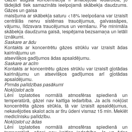
tādejādi tiek samazināts ieelpojamā skābekļa daudzums.
Gāzes un gaisa
maisījuma ar skābekļa saturu <18% ieelpošana var izraisīt
centrālās nervu sistēmas traucējumus, galvassāpes,
vājumu, līdzsvara traucējumus un vemšanu. Pie minimāla
skābekļa daudzuma gaisā, iespējama bezsamaņa un letāli
iznākumi.
Saskare ar ādu
Kontakts ar koncentrētu gāzes strūklu var izraisīt ādas
kairinājumu un
atsevišķos gadījumos ādas apsaldējumu.
Saskare ar acīm
Kontakts ar koncentrētu gāzes strūklu var izraisīt gļotādas
kairinājumu un atsevišķos gadījumos arī gļotādas
apsaldējumu.
Pirmās palīdzības pasākumi
Nokļūstot acīs
Lēni izplatoties normālā atmosfēras spiedienā un
temperatūrā, gāzei nav kaitīga iedarbība. Ja acīs nokļūst
koncentrēta gāzes strūkla, tā var izraisīt apsaldējumus,
nekavējoties skalot acis ar tīru ūdeni vismaz 15 min. Meklēt
medicīnisku palīdzību.
Nokļūstot uz ādas
Lēni izplatoties normālā atmosfēras spiedienā un