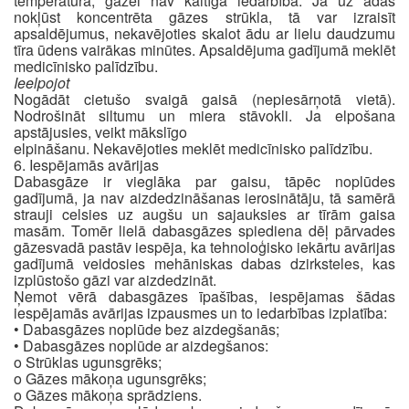
temperatūrā, gāzei nav kaitīga iedarbība. Ja uz ādas
nokļūst koncentrēta gāzes strūkla, tā var izraisīt
apsaldējumus, nekavējoties skalot ādu ar lielu daudzumu
tīra ūdens vairākas minūtes. Apsaldējuma gadījumā meklēt
medicīnisko palīdzību.
Ieelpojot
Nogādāt cietušo svaigā gaisā (nepiesārņotā vietā).
Nodrošināt siltumu un miera stāvokli. Ja elpošana
apstājusies, veikt mākslīgo
elpināšanu. Nekavējoties meklēt medicīnisko palīdzību.
6. Iespējamās avārijas
Dabasgāze ir vieglāka par gaisu, tāpēc noplūdes
gadījumā, ja nav aizdedzināšanas ierosinātāju, tā samērā
strauji celsies uz augšu un sajauksies ar tīrām gaisa
masām. Tomēr lielā dabasgāzes spiediena dēļ pārvades
gāzesvadā pastāv iespēja, ka tehnoloģisko iekārtu avārijas
gadījumā veidosies mehāniskas dabas dzirksteles, kas
izplūstošo gāzi var aizdedzināt.
Ņemot vērā dabasgāzes īpašības, iespējamas šādas
iespējamās avārijas izpausmes un to iedarbības izplatība:
• Dabasgāzes noplūde bez aizdegšanās;
• Dabasgāzes noplūde ar aizdegšanos:
o Strūklas ugunsgrēks;
o Gāzes mākoņa ugunsgrēks;
o Gāzes mākoņa sprādziens.