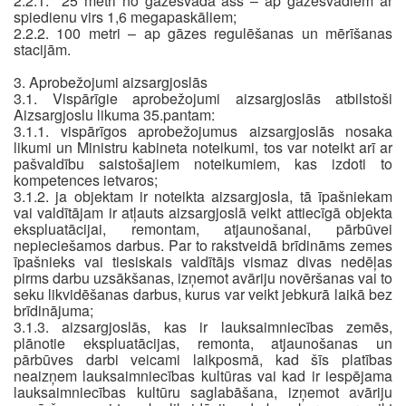
2.2.1. 25 metri no gāzesvada ass – ap gāzesvadiem ar
spiedienu virs 1,6 megapaskāliem;
2.2.2. 100 metri – ap gāzes regulēšanas un mērīšanas
stacijām.
3. Aprobežojumi aizsargjoslās
3.1. Vispārīgie aprobežojumi aizsargjoslās atbilstoši
Aizsargjoslu likuma 35.pantam:
3.1.1. vispārīgos aprobežojumus aizsargjoslās nosaka
likumi un Ministru kabineta noteikumi, tos var noteikt arī ar
pašvaldību saistošajiem noteikumiem, kas izdoti to
kompetences ietvaros;
3.1.2. ja objektam ir noteikta aizsargjosla, tā īpašniekam
vai valdītājam ir atļauts aizsargjoslā veikt attiecīgā objekta
ekspluatācijai, remontam, atjaunošanai, pārbūvei
nepieciešamos darbus. Par to rakstveidā brīdināms zemes
īpašnieks vai tiesiskais valdītājs vismaz divas nedēļas
pirms darbu uzsākšanas, izņemot avāriju novēršanas vai to
seku likvidēšanas darbus, kurus var veikt jebkurā laikā bez
brīdinājuma;
3.1.3. aizsargjoslās, kas ir lauksaimniecības zemēs,
plānotie ekspluatācijas, remonta, atjaunošanas un
pārbūves darbi veicami laikposmā, kad šīs platības
neaizņem lauksaimniecības kultūras vai kad ir iespējama
lauksaimniecības kultūru saglabāšana, izņemot avāriju