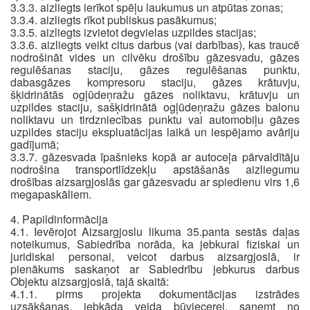
3.3.3. aizliegts ierīkot spēļu laukumus un atpūtas zonas;
3.3.4. aizliegts rīkot publiskus pasākumus;
3.3.5. aizliegts izvietot degvielas uzpildes stacijas;
3.3.6. aizliegts veikt citus darbus (vai darbības), kas traucē
nodrošināt vides un cilvēku drošību gāzesvadu, gāzes
regulēšanas staciju, gāzes regulēšanas punktu,
dabasgāzes kompresoru staciju, gāzes krātuvju,
šķidrinātās ogļūdeņražu gāzes noliktavu, krātuvju un
uzpildes staciju, sašķidrinātā ogļūdeņražu gāzes balonu
noliktavu un tirdzniecības punktu vai automobiļu gāzes
uzpildes staciju ekspluatācijas laikā un iespējamo avāriju
gadījumā;
3.3.7. gāzesvada īpašnieks kopā ar autoceļa pārvaldītāju
nodrošina transportlīdzekļu apstāšanās aizliegumu
drošības aizsargjoslās gar gāzesvadu ar spiedienu virs 1,6
megapaskāliem.
4. Papildinformācija
4.1. Ievērojot Aizsargjoslu likuma 35.panta sestās daļas
noteikumus, Sabiedrība norāda, ka jebkurai fiziskai un
juridiskai personai, veicot darbus aizsargjoslā, ir
pienākums saskaņot ar Sabiedrību jebkurus darbus
Objektu aizsargjoslā, tajā skaitā:
4.1.1. pirms projekta dokumentācijas izstrādes
uzsākšanas, jebkāda veida būviecerei, saņemt no