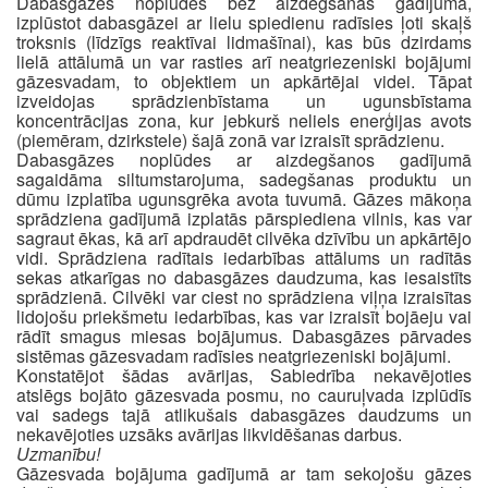
Dabasgāzes noplūdes bez aizdegšanas gadījumā,
izplūstot dabasgāzei ar lielu spiedienu radīsies ļoti skaļš
troksnis (līdzīgs reaktīvai lidmašīnai), kas būs dzirdams
lielā attālumā un var rasties arī neatgriezeniski bojājumi
gāzesvadam, to objektiem un apkārtējai videi. Tāpat
izveidojas sprādzienbīstama un ugunsbīstama
koncentrācijas zona, kur jebkurš neliels enerģijas avots
(piemēram, dzirkstele) šajā zonā var izraisīt sprādzienu.
Dabasgāzes noplūdes ar aizdegšanos gadījumā
sagaidāma siltumstarojuma, sadegšanas produktu un
dūmu izplatība ugunsgrēka avota tuvumā. Gāzes mākoņa
sprādziena gadījumā izplatās pārspiediena vilnis, kas var
sagraut ēkas, kā arī apdraudēt cilvēka dzīvību un apkārtējo
vidi. Sprādziena radītais iedarbības attālums un radītās
sekas atkarīgas no dabasgāzes daudzuma, kas iesaistīts
sprādzienā. Cilvēki var ciest no sprādziena viļņa izraisītas
lidojošu priekšmetu iedarbības, kas var izraisīt bojāeju vai
rādīt smagus miesas bojājumus. Dabasgāzes pārvades
sistēmas gāzesvadam radīsies neatgriezeniski bojājumi.
Konstatējot šādas avārijas, Sabiedrība nekavējoties
atslēgs bojāto gāzesvada posmu, no cauruļvada izplūdīs
vai sadegs tajā atlikušais dabasgāzes daudzums un
nekavējoties uzsāks avārijas likvidēšanas darbus.
Uzmanību!
Gāzesvada bojājuma gadījumā ar tam sekojošu gāzes