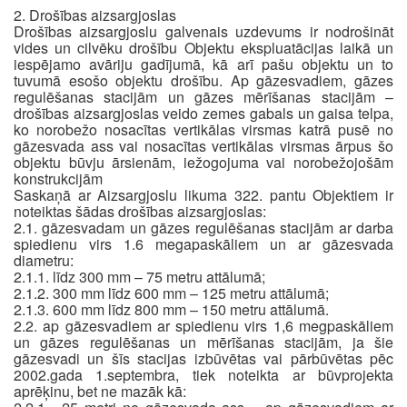
2. Drošības aizsargjoslas
Drošības aizsargjoslu galvenais uzdevums ir nodrošināt
vides un cilvēku drošību Objektu ekspluatācijas laikā un
iespējamo avāriju gadījumā, kā arī pašu objektu un to
tuvumā esošo objektu drošību. Ap gāzesvadiem, gāzes
regulēšanas stacijām un gāzes mērīšanas stacijām –
drošības aizsargjoslas veido zemes gabals un gaisa telpa,
ko norobežo nosacītas vertikālas virsmas katrā pusē no
gāzesvada ass vai nosacītas vertikālas virsmas ārpus šo
objektu būvju ārsienām, iežogojuma vai norobežojošām
konstrukcijām
Saskaņā ar Aizsargjoslu likuma 322. pantu Objektiem ir
noteiktas šādas drošības aizsargjoslas:
2.1. gāzesvadam un gāzes regulēšanas stacijām ar darba
spiedienu virs 1.6 megapaskāliem un ar gāzesvada
diametru:
2.1.1. līdz 300 mm – 75 metru attālumā;
2.1.2. 300 mm līdz 600 mm – 125 metru attālumā;
2.1.3. 600 mm līdz 800 mm – 150 metru attālumā.
2.2. ap gāzesvadiem ar spiedienu virs 1,6 megpaskāliem
un gāzes regulēšanas un mērīšanas stacijām, ja šie
gāzesvadi un šīs stacijas izbūvētas vai pārbūvētas pēc
2002.gada 1.septembra, tiek noteikta ar būvprojekta
aprēķinu, bet ne mazāk kā: