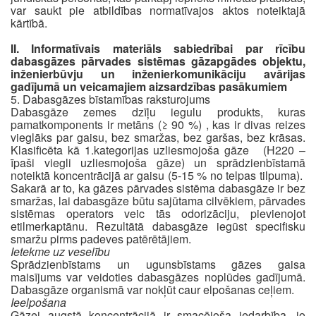
var saukt pie atbildības normatīvajos aktos noteiktajā
kārtībā.
II. Informatīvais materiāls sabiedrībai par rīcību
dabasgāzes pārvades sistēmas gāzapgādes objektu,
inženierbūvju un inženierkomunikāciju avārijas
gadījumā un veicamajiem aizsardzības pasākumiem
5. Dabasgāzes bīstamības raksturojums
Dabasgāze zemes dzīļu iegulu produkts, kuras
pamatkomponents ir metāns (≥ 90 %) , kas ir divas reizes
vieglāks par gaisu, bez smaržas, bez garšas, bez krāsas.
Klasificēta kā 1.kategorijas uzliesmojoša gāze (H220 –
īpaši viegli uzliesmojoša gāze) un sprādzienbīstamā
noteiktā koncentrācijā ar gaisu (5-15 % no telpas tilpuma).
Sakarā ar to, ka gāzes pārvades sistēma dabasgāze ir bez
smaržas, lai dabasgāze būtu sajūtama cilvēkiem, pārvades
sistēmas operators veic tās odorizāciju, pievienojot
etilmerkaptānu. Rezultātā dabasgāze iegūst specifisku
smaržu pirms padeves patērētājiem.
Ietekme uz veselību
Sprādzienbīstams un ugunsbīstams gāzes gaisa
maisījums var veidoties dabasgāzes noplūdes gadījumā.
Dabasgāze organismā var nokļūt caur elpošanas ceļiem.
Ieelpošana
Gāzei augstā koncentrācijā ir smacējoša iedarbība, jo