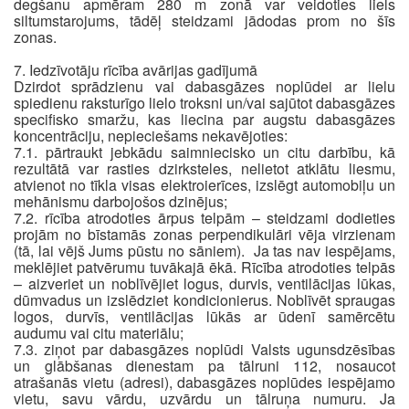
degšanu apmēram 280 m zonā var veidoties liels
siltumstarojums, tādēļ steidzami jādodas prom no šīs
zonas.
7. Iedzīvotāju rīcība avārijas gadījumā
Dzirdot sprādzienu vai dabasgāzes noplūdei ar lielu
spiedienu raksturīgo lielo troksni un/vai sajūtot dabasgāzes
specifisko smaržu, kas liecina par augstu dabasgāzes
koncentrāciju, nepieciešams nekavējoties:
7.1. pārtraukt jebkādu saimniecisko un citu darbību, kā
rezultātā var rasties dzirksteles, nelietot atklātu liesmu,
atvienot no tīkla visas elektroierīces, izslēgt automobiļu un
mehānismu darbojošos dzinējus;
7.2. rīcība atrodoties ārpus telpām – steidzami dodieties
projām no bīstamās zonas perpendikulāri vēja virzienam
(tā, lai vējš Jums pūstu no sāniem). Ja tas nav iespējams,
meklējiet patvērumu tuvākajā ēkā. Rīcība atrodoties telpās
– aizveriet un noblīvējiet logus, durvis, ventilācijas lūkas,
dūmvadus un izslēdziet kondicionierus. Noblīvēt spraugas
logos, durvīs, ventilācijas lūkās ar ūdenī samērcētu
audumu vai citu materiālu;
7.3. ziņot par dabasgāzes noplūdi Valsts ugunsdzēsības
un glābšanas dienestam pa tālruni 112, nosaucot
atrašanās vietu (adresi), dabasgāzes noplūdes iespējamo
vietu, savu vārdu, uzvārdu un tālruņa numuru. Ja