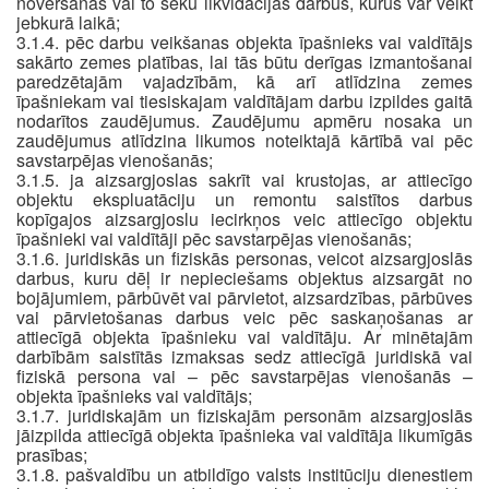
novēršanas vai to seku likvidācijas darbus, kurus var veikt
jebkurā laikā;
3.1.4. pēc darbu veikšanas objekta īpašnieks vai valdītājs
sakārto zemes platības, lai tās būtu derīgas izmantošanai
paredzētajām vajadzībām, kā arī atlīdzina zemes
īpašniekam vai tiesiskajam valdītājam darbu izpildes gaitā
nodarītos zaudējumus. Zaudējumu apmēru nosaka un
zaudējumus atlīdzina likumos noteiktajā kārtībā vai pēc
savstarpējas vienošanās;
3.1.5. ja aizsargjoslas sakrīt vai krustojas, ar attiecīgo
objektu ekspluatāciju un remontu saistītos darbus
kopīgajos aizsargjoslu iecirkņos veic attiecīgo objektu
īpašnieki vai valdītāji pēc savstarpējas vienošanās;
3.1.6. juridiskās un fiziskās personas, veicot aizsargjoslās
darbus, kuru dēļ ir nepieciešams objektus aizsargāt no
bojājumiem, pārbūvēt vai pārvietot, aizsardzības, pārbūves
vai pārvietošanas darbus veic pēc saskaņošanas ar
attiecīgā objekta īpašnieku vai valdītāju. Ar minētajām
darbībām saistītās izmaksas sedz attiecīgā juridiskā vai
fiziskā persona vai – pēc savstarpējas vienošanās –
objekta īpašnieks vai valdītājs;
3.1.7. juridiskajām un fiziskajām personām aizsargjoslās
jāizpilda attiecīgā objekta īpašnieka vai valdītāja likumīgās
prasības;
3.1.8. pašvaldību un atbildīgo valsts institūciju dienestiem