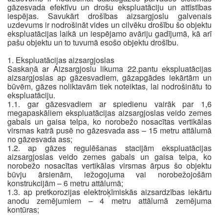
gāzesvada efektīvu un drošu ekspluatāciju un attīstības
iespējas. Savukārt drošības aizsargjoslu galvenais
uzdevums ir nodrošināt vides un cilvēku drošību šo objektu
ekspluatācijas laikā un iespējamo avāriju gadījumā, kā arī
pašu objektu un to tuvumā esošo objektu drošību.
1. Ekspluatācijas aizsargjoslas
Saskaņā ar Aizsargjoslu likuma 22.pantu ekspluatācijas
aizsargjoslas ap gāzesvadiem, gāzapgādes iekārtām un
būvēm, gāzes noliktavām tiek noteiktas, lai nodrošinātu to
ekspluatāciju.
1.1. gar gāzesvadiem ar spiedienu vairāk par 1,6
megapaskāliem ekspluatācijas aizsargjoslas veido zemes
gabals un gaisa telpa, ko norobežo nosacītas vertikālas
virsmas katrā pusē no gāzesvada ass – 15 metru attālumā
no gāzesvada ass;
1.2. ap gāzes regulēšanas stacijām ekspluatācijas
aizsargjoslas veido zemes gabals un gaisa telpa, ko
norobežo nosacītas vertikālas virsmas ārpus šo objektu
būvju ārsienām, iežogojuma vai norobežojošām
konstrukcijām – 6 metru attālumā;
1.3. ap pretkorozijas elektroķīmiskās aizsardzības iekārtu
anodu zemējumiem – 4 metru attālumā zemējuma
kontūras;