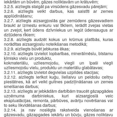
iekārtām un būvēm, gāzes noliktavām un krātuvēm;
3.2.5. aizliegts staigāt pa virsūdens gāzesvadu pārejām;
3.2.6. aizliegts veikt darbus, kas saistīti ar zemes
applūdināšanu;
3.2.7. aizliegts aizsargjoslās gar zemūdens gāzesvadiem
braukt ar izmestu enkuru vai tīkliem, ierādīt zvejas vietas
un zvejot, ķert ūdens dzīvniekus un iegūt ūdensaugus ar
dziļūdens rīkiem;
3.2.8. aizliegts audzēt kokus un krūmus platībās, kuras
norādītas aizsargjoslu noteikšanas metodikā;
3.2.9. aizliegts būvēt jebkuras ēkas;
3.2.10. aizliegts izvietot lopbarības, minerālmēslu, bīstamu
ķīmisko vielu un produktu,
kokmateriālu, uzliesmojošu, viegli un īpaši viegli
uzliesmojošu vielu, produktu un materiālu glabātavas;
3.2.11. aizliegts izvietot degvielas uzpildes stacijas;
3.2.12. aizliegts ierīkot kuģu, liellaivu un peldošu celtņu
piestātnes, kā arī veikt gultnes padziļināšanas un zemes
smelšanas darbus;
3.2.13. aizliegts ar jebkādām darbībām traucēt gāzapgādes
uzņēmuma darbiniekus, kuri aizsargjoslā veic
ekspluatācijas, remonta, pārbūves, avāriju novēršanas vai
to seku likvidēšanas darbus;
3.2.14. ja nav noslēgta rakstveida vienošanas ar
gāzesvadu, gāzapgades iekārtu un būvju, gāzes noliktavu