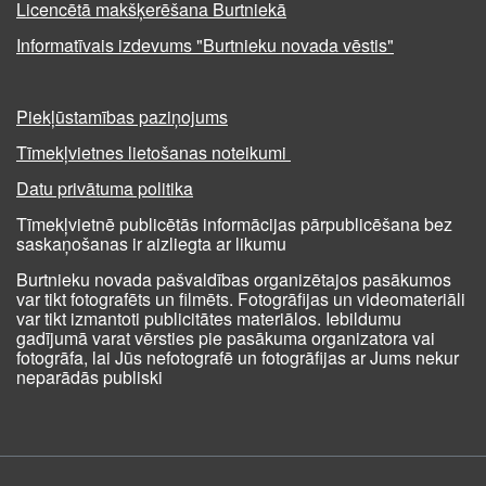
Licencētā makšķerēšana Burtniekā
Informatīvais izdevums "Burtnieku novada vēstis"
Piekļūstamības paziņojums
Tīmekļvietnes lietošanas noteikumi
Datu privātuma politika
Tīmekļvietnē publicētās informācijas pārpublicēšana bez
saskaņošanas ir aizliegta ar likumu
Burtnieku novada pašvaldības organizētajos pasākumos
var tikt fotografēts un filmēts. Fotogrāfijas un videomateriāli
var tikt izmantoti publicitātes materiālos. Iebildumu
gadījumā varat vērsties pie pasākuma organizatora vai
fotogrāfa, lai Jūs nefotografē un fotogrāfijas ar Jums nekur
neparādās publiski