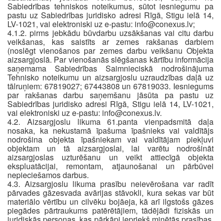
Sabiedrības tehniskos noteikumus, sūtot iesniegumu pa
pastu uz Sabiedrības juridisko adresi Rīgā, Stigu ielā 14,
LV-1021, vai elektroniski uz e-pastu:
info@conexus.lv
;
4.1.2. pirms jebkādu būvdarbu uzsākšanas vai citu darbu
veikšanas, kas saistīts ar zemes rakšanas darbiem
(noslēgt vienošanos par zemes darbu veikšanu Objekta
aizsargjoslā. Par vienošanās slēgšanas kārtību informācija
saņemama Sabiedrības Saimnieciskā nodrošinājuma
Tehnisko noteikumu un aizsargjoslu uzraudzības daļā uz
tālruņiem: 67819027; 67443808 un 67819033. Iesniegums
par rakšanas darbu saņemšanu jāsūta pa pastu uz
Sabiedrības juridisko adresi Rīgā, Stigu ielā 14, LV-1021,
vai elektroniski uz e-pastu:
info@conexus.lv
.
4.2. Aizsargjoslu likuma 61.panta vienpadsmitā daļa
nosaka, ka nekustamā īpašuma īpašnieks vai valdītājs
nodrošina objekta īpašniekam vai valdītājam piekļuvi
objektam un tā aizsargjoslai, lai varētu nodrošināt
aizsargjoslas uzturēšanu un veikt attiecīgā objekta
ekspluatācijai, remontam, atjaunošanai un pārbūvei
nepieciešamos darbus.
4.3. Aizsargjoslu likuma prasību neievērošana var radīt
pārvades gāzesvada avārijas stāvokli, kura sekas var būt
materiālo vērtību un cilvēku bojāeja, kā arī ilgstošs gāzes
piegādes pārtraukums patērētājiem, tādējādi fiziskās un
juridiskās personas, kas pārkāpj iepriekš minētās prasības,