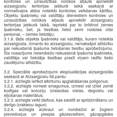
kontroles un uzraudzības nolūkos atļauts apmeklēt
aizsargjoslu teritorijas jebkurā laikā saskaņā ar
normatīvajos aktos noteikto kontroles veikšanas kārtību.
Objektu īpašnieku vai valdītāju dienestiem kontroles un
uzraudzības nolūkos atļauts apmeklēt aizsargjoslu
teritorijas jebkurā laikā, iepriekš par to brīdinot zemes
īpašnieku, bet, ja tiesības lietot zemi nodotas citai
personai, – zemes lietotāju;
3.1.9. tāda objekta īpašnieks vai valdītājs, kuram noteikta
aizsargjosla, izmanto šo aizsargjoslu, nemaksājot atlīdzību
par nekustamā īpašuma lietošanas tiesību aprobežojumu.
Šis nosacījums neierobežo nekustamā īpašuma īpašnieka,
valdītāja vai lietotāja tiesības prasīt viņam radīto tiešo
zaudējumu atlīdzību.
3.2. Speciālie aprobežojumi ekspluatācijas aizsargjoslās
saskaņā ar Aizsargjoslu 56.pantu:
3.2.1. aizliegts ierīkot atkritumu apglabāšanas poligonus;
3.2.2. aizliegts nomest smagumus, izmest vai izliet zemē
kodīgas vai koroziju izraisošas vielas, degvielu vai
eļļošanas materiālus;
3.2.3. aizliegts veikt darbus, kas saistīti ar spridzināšanu un
derīgo izrakteņu ieguvi;
3.2.4. aizliegts aizkraut un norobežot ar žogiem
pievedceļus un pieejas gāzesvadiem, gāzapgādes