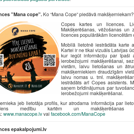
ences "Mana cope".
Ko “Mana Cope” piedāvā makšķerniekam?
Copes kartes un licences. Lie
Makšķerēšanas, vēžošanas un 
licences populārākām licencētām 
Mobilā lietotnē iestrādāta karte
Kartei ir ne tikai vizuāls Latvijas
kur iegūt informāciju par īpaši
ierobežojumi makšķerēšanai, se
vietām, laivu lietošanas un āt
makšķerniekiem draudzīgām vietām,
laivu nomas u. tml. makšķerēša
iestrādāts arī Copes asistents. M
saņem brīdinājumus par tuvošanos 
ierobežojumi makšķerēšanai.
rnieka jeb lietotāja profils, kur atrodama informācija par l
ūdens medību kartēm un makšķerēšanas l
k:
www.manacope.lv
vai
facebook.com/ManaCope
ences epakalpojumi.lv