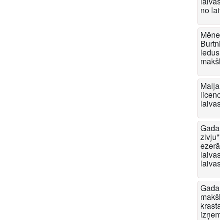
laiva
no la
Mēneš
Burtn
ledus
makšķ
Maija
licen
laiva
Gada 
zivju
ezerā
laiva
laiva
Gada
makšķ
krast
izņem