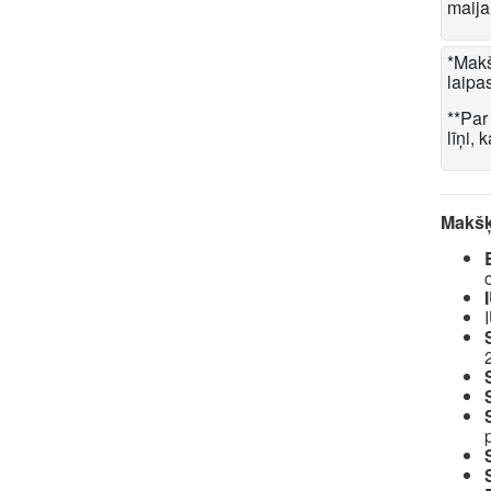
maija
*Makš
laipas
**Par 
līņi,
Makšķ
I