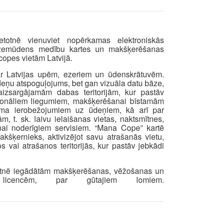
totnē vienuviet nopērkamas elektroniskās
zemūdens medību kartes un makšķerēšanas
copes vietām Latvijā.
 ar Latvijas upēm, ezeriem un ūdenskrātuvēm.
 ūdeņu atspoguļojums, bet gan vizuāla datu bāze,
 aizsargājamām dabas teritorijām, kur pastāv
zonāliem liegumiem, makšķerēšanai bīstamām
ruma ierobežojumiem uz ūdeņiem, kā arī par
 t. sk. laivu ielaišanas vietas, naktsmītnes,
nai noderīgiem servisiem. “Mana Cope” kartē
akšķernieks, aktivizējot savu atrašanās vietu,
vai atrašanos teritorijās, kur pastāv jebkādi
ietotnē iegādātām makšķerēšanas, vēžošanas un
icencēm, par gūtajiem lomiem.