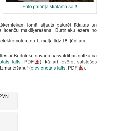
Foto galerija skatāma šeit!
ķerniekam lomā atļauts paturēt līdakas un
 licenču makšķerēšanai Burtnieku ezerā no
 elektromotoru no 1. maija līdz 15. jūnijam.
ties ar Burtnieku novada pašvaldības nolikuma
otais fails
, PDF
), kā arī ievērot saistošos
 izmantošanu” (
pievienotais fails
, PDF
).
. PVN