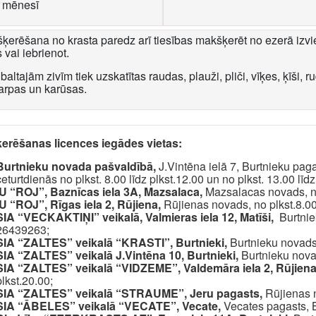
 mēnesī
ķerēšana no krasta paredz arī tiesības makšķerēt no ezerā izvi
 vai iebrienot.
baltajām zivīm tiek uzskatītas raudas, plauži, pliči, vīķes, ķīši, ru
 karpas un karūsas.
erēšanas licences iegādes vietas:
Burtnieku novada pašvaldībā,
J.Vintēna ielā 7, Burtnieku pag
ceturtdienās no plkst. 8.00 līdz plkst.12.00 un no plkst. 13.00 līd
IU “ROJ”, Baznīcas iela 3A, Mazsalaca,
Mazsalacas novads, no 
U “ROJ”, Rīgas iela 2, Rūjiena,
Rūjienas novads, no plkst.8.00 
SIA “VECKAKTIŅI” veikalā, Valmieras iela 12, Matīši,
Burtnie
26439263;
SIA “ZALTES” veikalā “KRASTI”, Burtnieki,
Burtnieku novads, 
SIA “ZALTES” veikalā J.Vintēna 10, Burtnieki,
Burtnieku novad
SIA “ZALTES” veikalā “VIDZEME”, Valdemāra iela 2, Rūjien
plkst.20.00;
SIA “ZALTES” veikalā “STRAUME”, Jeru pagasts,
Rūjienas n
SIA “ĀBELES” veikalā “VECATE”, Vecate,
Vecates pagasts, Bu