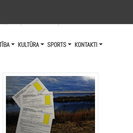
Viegli lasīt
A
burtu
zmērs
TĪBA
KULTŪRA
SPORTS
KONTAKTI