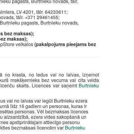
ieku pagasts, Burtnieku novads, tālr.
almiera, LV-4201, tālr. 64233611;
novads, tālr. +371 29461455;
, Burtnieku pagasts, Burtnieku novads,
s bez maksas);
bez maksas);
pStore veikalos
(pakalpojums pieejams bez
 no krasta, no ledus vai no laivas, izņemot
kurš makšķernieks bez vecuma vai cita veida
licenču skaits. Licences var saņemt
Burtnieku
s vai no laivas var iegūt Burtnieku ezera
cumā līdz 16 gadiem un personas, kuras ir
epresētas personas. Vēl bezmaksas licences
rsu aizsardzībā, ezera vides sakopšanā un
mes apstiprinātajam attiecīgo personu
ikties bezmaksas licencēm var
Burtnieku