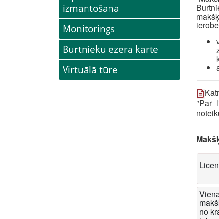
izmantošana
Burt
makšķ
ierobe
Monitorings
Burtnieku ezera karte
Virtuālā tūre
Kat
"Par 
noteik
Makšķ
Licen
Viena
makšķ
no kr