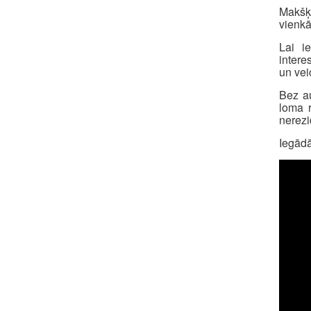
Makšķe
vienk
Lai i
intere
un vei
Bez au
loma r
nerezi
Iegādā