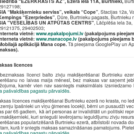
Biedrība “EZERKRASTS AZ”, Ezera iela 11A, Burtnieki,
Burtn
29127198;
SIA “Makšķernieku serviss”, veikals “Cope”
, Stacijas 12a, V
Kempings “Ezerpriedes”
, Dūre, Burtnieku pagasts, Burtnieku 
SIA "VESELĪBAS UN ATPŪTAS CENTRS"
, Lāčplēša iela 3a
29121375, 29402503;
Interneta vietnē:
www.epakalpojumi.lv
(pakalpojums pieejam
Interneta vietnē:
w
ww.manacope.lv
(pakalpojums pieejams 
Mobilajā aplikācijā Mana cope.
Tā pieejama GooglePlay un Ap
maksas).
ksas licences
bezmaksas licenci balto zivju makšķerēšanai Burtnieku ezerā
erēšanu no laivas maija mēnesī, bez maksas var saņemt jeb
ežojuma, kamēr vien nav sasniegts maksimālais izsniedzamo 
a pašvaldības pagastu pārvaldēs
.
sas licences makšķerēšanai Burtnieku ezerā no krasta, no ledu
 zemju īpašnieki un viņu ģimenes locekļi, bērni un pusaudži ve
s par 65 gadiem, kā arī personas ar invaliditāti un politiski r
 makšķernieki, kuri snieguši ievērojamu ieguldījumu zivju resu
rēšanas popularizēšanā Burtnieku ezerā, atbilstoši novada do
tam, kurā ir sniegts maksas samazināšanas pamatojums. Piete
a pašvaldības pagastu pārvaldēs
.