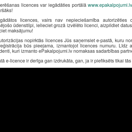
rēšanas licences var iegādāties portālā
www.epakalpojumi.l
āršāks!
egādātos licences, vairs nav nepieciešamība autorizēties
sējošo ūdenstilpi, ielieciet grozā izvēlēto licenci, aizpildiet d
ciet maksājumu!
torizācijas nopirktās licences Jūs saņemsiet e-pastā, kuru nor
eģistrācija būs pieejama, izmantojot licences numuru. Līdz a
denti, kuri izmanto ePakalpojumi.lv nomaksas sadarbības partne
tā e-licence ir derīga gan izdrukāta, gan, ja ir piefiksēts tikai tā