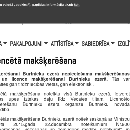
u valodā „cookies”), papildus informāciju skatīt
šeit
, 20.
A
Šobrīd Burtniekos:
+6.1℃, D vējš 6.5
is
m/s
i
A
PAKALPOJUMI
ATTĪSTĪBA
SABIEDRĪBA
IZGLĪ
encētā makšķerēšana
erēšanai Burtnieku ezerā nepieciešama makšķerēšanas
 un licence makšķerēšanai Burtnieku ezerā.
Tās var
ties gan tirdzniecības vietās, gan elektroniski.
cētā makšķerēšana noteikta visā Burtnieku ezerā, ietverot
as upes iztekas daļu līdz Vecates tiltam. Licencēto
erēšanu Burtnieku ezerā organizē Burtnieku novada
dība.
ētās makšķerēšana Burtnieku ezerā notiek saskaņā ar Ministru
neta 2015.gada 22.decembra noteikumiem Nr.800
ķerēšanas, vēžošanas un zemūdens medību noteikumi” un