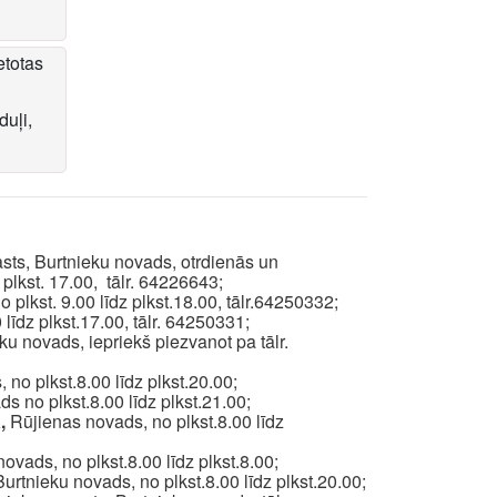
etotas
duļi,
asts, Burtnieku novads, otrdienās un
z plkst. 17.00, tālr. 64226643;
plkst. 9.00 līdz plkst.18.00, tālr.64250332;
līdz plkst.17.00, tālr. 64250331;
ku novads, iepriekš piezvanot pa tālr.
no plkst.8.00 līdz plkst.20.00;
s no plkst.8.00 līdz plkst.21.00;
a,
Rūjienas novads, no plkst.8.00 līdz
ovads, no plkst.8.00 līdz plkst.8.00;
rtnieku novads, no plkst.8.00 līdz plkst.20.00;