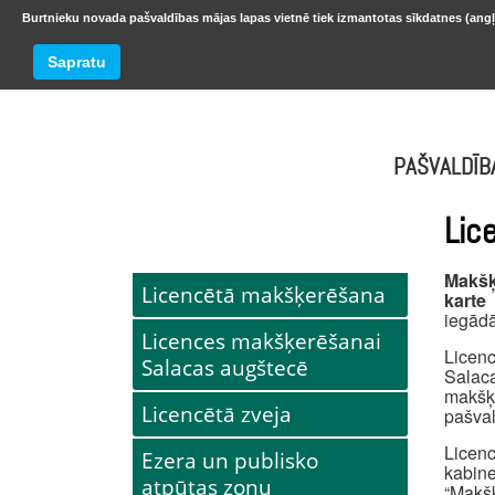
Burtnieku novada pašvaldības mājas lapas vietnē tiek izmantotas sīkdatnes (angļ
BURTNIEKU NOVADS
Trešdiena
Sapratu
oktobr
PAŠVALDĪB
Lic
Makšķ
Licencētā makšķerēšana
karte
iegādā
Licences makšķerēšanai
Licen
Salacas augštecē
Salac
makšķ
Licencētā zveja
pašval
Licenc
Ezera un publisko
kabi
atpūtas zonu
“Makš