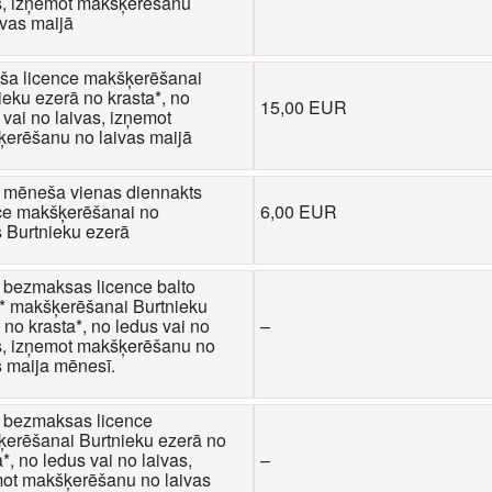
s, izņemot makšķerēšanu
ivas maijā
a licence makšķerēšanai
ieku ezerā no krasta*, no
15,00 EUR
 vai no laivas, izņemot
erēšanu no laivas maijā
 mēneša vienas diennakts
ce makšķerēšanai no
6,00 EUR
s Burtnieku ezerā
bezmaksas licence balto
** makšķerēšanai Burtnieku
 no krasta*, no ledus vai no
–
s, izņemot makšķerēšanu no
s maija mēnesī.
 bezmaksas licence
erēšanai Burtnieku ezerā no
a*, no ledus vai no laivas,
–
ot makšķerēšanu no laivas