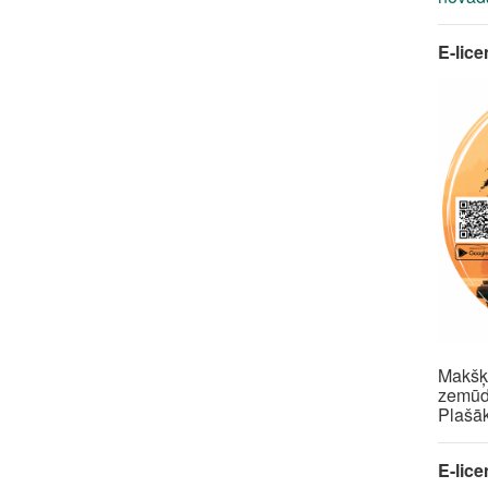
E-lic
Makšķe
zem
Plašā
E-lic