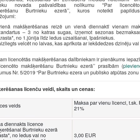
nieku novada pašvaldības nolikumu "Par licencēto
erēšanu Burtnieku ezerā’’, kuros noteikti papildus
žojumi:
vienā makšķerēšanas reizē un vienā diennaktī vienam makš
zandartus – 3 no katras sugas, izņemot sezonas bezmaksas
krasta*, no 1.jūnija līdz ledus uzsalšanai, īpašniekus.
aizliegts velcēt no laivas, kas aprīkota ar iekšdedzes dzinēju vai
ram licencētās makšķerēšanas dalībniekam ir pienākums iepazī
licencēto makšķerēšanu Burtnieku ezerā’’ prasībām (
pievien
umus Nr. 5/2019 “Par Burtnieku ezera un publisko atpūtas zonu
erēšanas licenču veidi, skaits un cenas:
Maksa par vienu licenci, t.sk
ces veids
21%
s diennakts licence
erēšanai Burtnieku ezerā
asta*, no ledus vai no
3,00 EUR