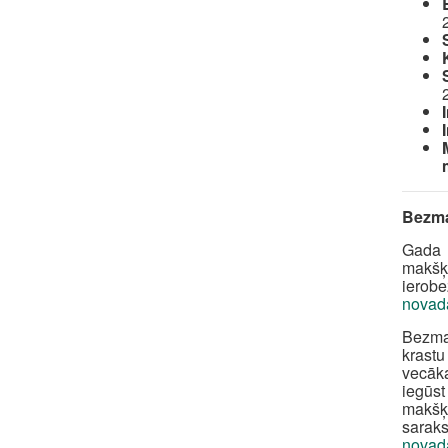
Bezma
Gada 
makšķ
ierob
novad
Bezmak
krastu
vecāka
iegūst
makšķe
saraks
novad