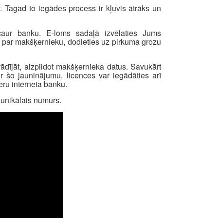
v
. Tagad to iegādes process ir kļuvis ātrāks un
 caur banku. E-loms sadaļā izvēlaties Jums
atus par makšķernieku, dodieties uz pirkuma grozu
ādījāt, aizpildot makšķernieka datus. Savukārt
r šo jauninājumu, licences var iegādāties arī
ru interneta banku.
s unikālais numurs.