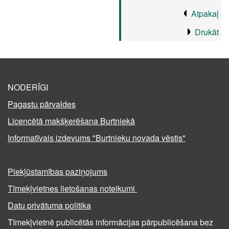
Atpakaļ
Drukāt
NODERĪGI
Pagastu pārvaldes
Licencētā makšķerēšana Burtniekā
Informatīvais izdevums "Burtnieku novada vēstis"
Piekļūstamības paziņojums
Tīmekļvietnes lietošanas noteikumi
Datu privātuma politika
Tīmekļvietnē publicētās informācijas pārpublicēšana bez