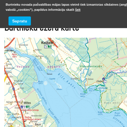
Burtnieku novada pašvaldības mājas lapas vietnē tiek izmantotas sīkdatnes (ang
valodā „cookies”), papildus informāciju skatīt
šeit
Sapratu
Burtnieku ezera karte