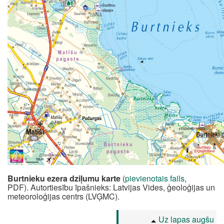
Burtnieku ezera dziļumu karte
(
pievienotais fails
,
PDF).
Autortiesību īpašnieks: Latvijas Vides, ģeoloģijas un
meteoroloģijas centrs (LVĢMC).
Uz lapas augšu