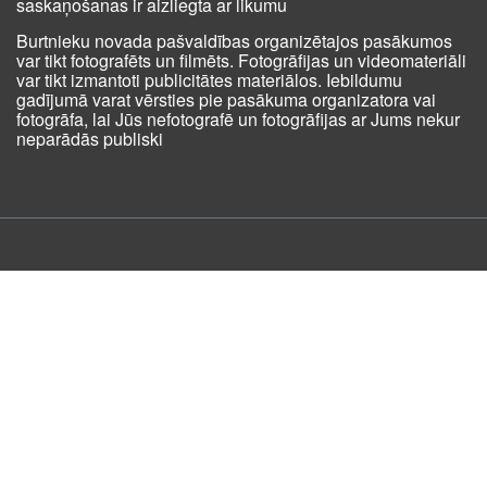
saskaņošanas ir aizliegta ar likumu
Burtnieku novada pašvaldības organizētajos pasākumos
var tikt fotografēts un filmēts. Fotogrāfijas un videomateriāli
var tikt izmantoti publicitātes materiālos. Iebildumu
gadījumā varat vērsties pie pasākuma organizatora vai
fotogrāfa, lai Jūs nefotografē un fotogrāfijas ar Jums nekur
neparādās publiski