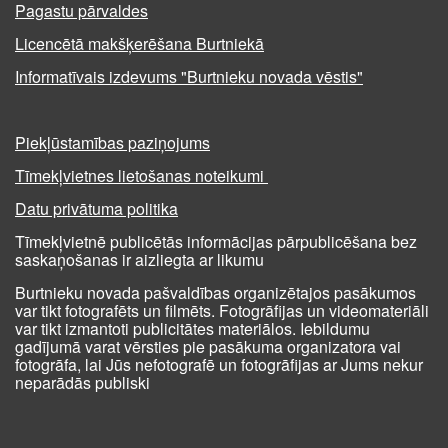
Pagastu pārvaldes
Licencētā makšķerēšana Burtniekā
Informatīvais izdevums "Burtnieku novada vēstis"
Piekļūstamības paziņojums
Tīmekļvietnes lietošanas noteikumi
Datu privātuma politika
Tīmekļvietnē publicētās informācijas pārpublicēšana bez
saskaņošanas ir aizliegta ar likumu
Burtnieku novada pašvaldības organizētajos pasākumos
var tikt fotografēts un filmēts. Fotogrāfijas un videomateriāli
var tikt izmantoti publicitātes materiālos. Iebildumu
gadījumā varat vērsties pie pasākuma organizatora vai
fotogrāfa, lai Jūs nefotografē un fotogrāfijas ar Jums nekur
neparādās publiski