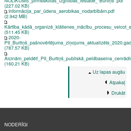
NOLIKUMS_pirmsskolas_izglītības_iestāde_“Burtiņš”.pdf
(227.02 KB)
Informācija_par_ūdens_aerobikas_nodarbībām.pdf
(2.942 MB)
Kārtība_kādā_organizē_klātienes_mācību_procesu_veicot_
(511.45 KB)
2020-
PII_Burtiņš_pašnovērtējuma_ziņojums_aktualizēts_2020.gad
(787.57 KB)
Aicinām_peldēt!_PII_Burtiņš_publiskā_peldbaseina_cenrādi
(160.21 KB)
Uz lapas augšu
Atpakaļ
Drukāt
NODERĪGI