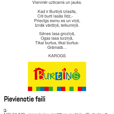
Vienmēr uzticams un jauks.
Kad ir Burtiņš izlasīts,
Citi burti lasās līdz,-
Priecīgs esmu es un viņš,
Iznāk vārdiņš, teikumiņš.
Sēnes lasa groziņā,
Ogas lasa turziņā,
Tikai burtus, tikai burtus-
Grāmatā…
KAROGS
Pievienotie faili