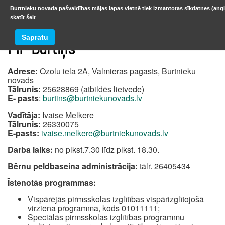
Burtnieku novada pašvaldības mājas lapas vietnē tiek izmantotas sīkdatnes (angļ
skatīt
šeit
Sapratu
PII “Burtiņš”
Adrese:
Ozolu iela 2A, Valmieras pagasts, Burtnieku
novads
Tālrunis:
25628869 (atbildēs lietvede)
E- pasts
:
burtins@burtniekunovads.lv
Vadītāja:
Ivaise Melkere
Tālrunis:
26330075
E-pasts:
ivaise.melkere@burtniekunovads.lv
Darba laiks:
no plkst.7.30 līdz plkst. 18.30.
Bērnu peldbaseina administrācija:
tālr. 26405434
Īstenotās programmas:
Vispārējās pirmsskolas izglītības vispārizglītojošā
virziena programma, kods 01011111;
Speciālās pirmsskolas izglītības programmu