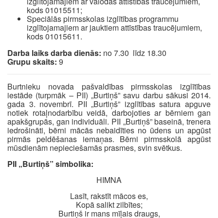
izglītojamajiem ar valodas attīstības traucējumiem,
kods 01015511;
Speciālās pirmsskolas izglītības programmu
izglītojamajiem ar jauktiem attīstības traucējumiem,
kods 01015611.
Darba laiks darba dienās:
no 7.30 līdz 18.30
Grupu skaits:
9
Burtnieku novada pašvaldības pirmsskolas izglītības
iestāde (turpmāk – PII) „Burtiņš” savu darbu sākusi 2014.
gada 3. novembrī. PII „Burtiņš” izglītības satura apguve
notiek rotaļnodarbību veidā, darbojoties ar bērniem gan
apakšgrupās, gan individuāli. PII „Burtiņš” baseinā, trenera
iedrošināti, bērni mācās nebaidīties no ūdens un apgūst
pirmās peldēšanas iemaņas. Bērni pirmsskolā apgūst
mūsdienām nepieciešamās prasmes, svin svētkus.
PII „Burtiņš” simbolika:
HIMNA
Lasīt, rakstīt mācos es,
Kopā salikt zilbītes;
Burtiņš ir mans mīļais draugs,