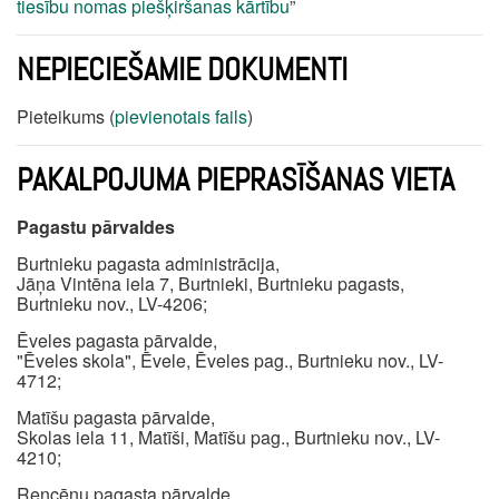
tiesību nomas piešķiršanas kārtību
”
NEPIECIEŠAMIE DOKUMENTI
Pieteikums (
pievienotais fails
)
PAKALPOJUMA PIEPRASĪŠANAS VIETA
Pagastu pārvaldes
Burtnieku pagasta administrācija,
Jāņa Vintēna iela 7, Burtnieki, Burtnieku pagasts,
Burtnieku nov., LV-4206;
Ēveles pagasta pārvalde,
"Ēveles skola", Ēvele, Ēveles pag., Burtnieku nov., LV-
4712;
Matīšu pagasta pārvalde,
Skolas iela 11, Matīši, Matīšu pag., Burtnieku nov., LV-
4210;
Rencēnu pagasta pārvalde,