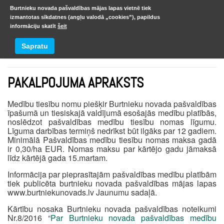
Burtnieku novada pašvaldības mājas lapas vietnē tiek
izmantotas sīkdatnes (angļu valodā „cookies”), papildus
informāciju skatīt
šeit
Medību tiesību noma
Sapratu
PAKALPOJUMA APRAKSTS
Medību tiesību nomu piešķir Burtnieku novada pašvaldības
īpašumā un tiesiskajā valdījumā esošajās medību platībās,
noslēdzot pašvaldības medību tiesību nomas līgumu.
Līguma darbības termiņš nedrīkst būt ilgāks par 12 gadiem.
Minimālā Pašvaldības medību tiesību nomas maksa gadā
ir 0,30/ha EUR. Nomas maksu par kārtējo gadu jāmaksā
līdz kārtējā gada 15.martam.
Informācija par pieprasītajām pašvaldības medību platībām
tiek publicēta burtnieku novada pašvaldības mājas lapas
www.burtniekunovads.lv Jaunumu sadaļā.
Kārtību nosaka Burtnieku novada pašvaldības noteikumi
Nr.8/2016 “
Par Burtnieku novada pašvaldības medību