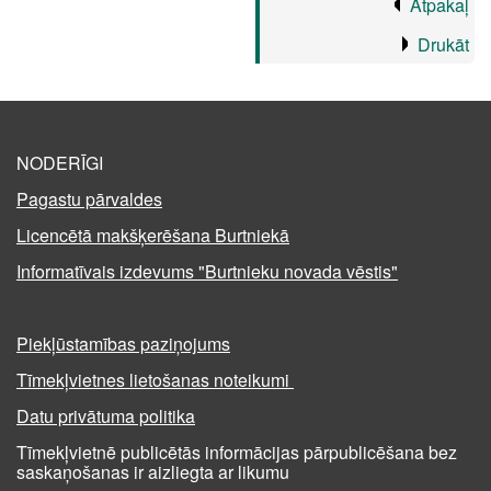
Atpakaļ
Drukāt
NODERĪGI
Pagastu pārvaldes
Licencētā makšķerēšana Burtniekā
Informatīvais izdevums "Burtnieku novada vēstis"
Piekļūstamības paziņojums
Tīmekļvietnes lietošanas noteikumi
Datu privātuma politika
Tīmekļvietnē publicētās informācijas pārpublicēšana bez
saskaņošanas ir aizliegta ar likumu