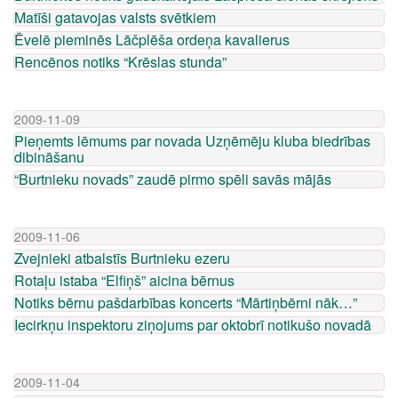
Matīši gatavojas valsts svētkiem
Ēvelē pieminēs Lāčplēša ordeņa kavalierus
Rencēnos notiks “Krēslas stunda”
2009-11-09
Pieņemts lēmums par novada Uzņēmēju kluba biedrības
dibināšanu
“Burtnieku novads” zaudē pirmo spēli savās mājās
2009-11-06
Zvejnieki atbalstīs Burtnieku ezeru
Rotaļu istaba “Elfiņš” aicina bērnus
Notiks bērnu pašdarbības koncerts “Mārtiņbērni nāk…”
Iecirkņu inspektoru ziņojums par oktobrī notikušo novadā
2009-11-04