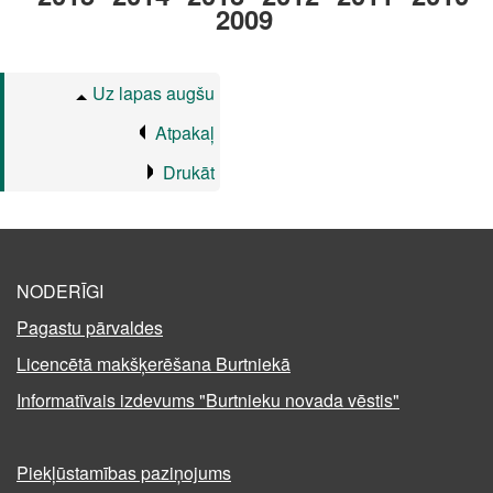
2009
Uz lapas augšu
Atpakaļ
Drukāt
NODERĪGI
Pagastu pārvaldes
Licencētā makšķerēšana Burtniekā
Informatīvais izdevums "Burtnieku novada vēstis"
Piekļūstamības paziņojums