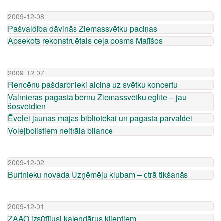
2009-12-08
Pašvaldība dāvinās Ziemassvētku paciņas
Apsekots rekonstruētais ceļa posms Matīšos
2009-12-07
Rencēnu pašdarbnieki aicina uz svētku koncertu
Valmieras pagastā bērnu Ziemassvētku eglīte – jau
šosvētdien
Ēvelei jaunas mājas bibliotēkai un pagasta pārvaldei
Volejbolistiem neitrāla bilance
2009-12-02
Burtnieku novada Uzņēmēju klubam – otrā tikšanās
2009-12-01
ZAAO izsūtījusi kalendārus klientiem