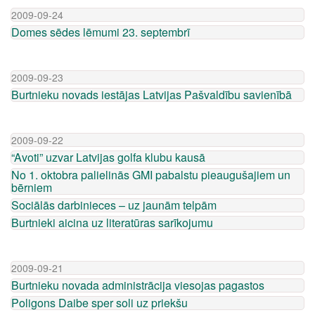
2009-09-24
Domes sēdes lēmumi 23. septembrī
2009-09-23
Burtnieku novads iestājas Latvijas Pašvaldību savienībā
2009-09-22
“Avoti” uzvar Latvijas golfa klubu kausā
No 1. oktobra palielinās GMI pabalstu pieaugušajiem un
bērniem
Sociālās darbinieces – uz jaunām telpām
Burtnieki aicina uz literatūras sarīkojumu
2009-09-21
Burtnieku novada administrācija viesojas pagastos
Poligons Daibe sper soli uz priekšu