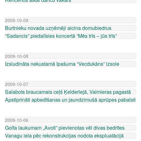
2009-10-09
Burtnieku novada uzņēmēji aicina domubiedrus
“Sadancis” piedalīsies koncertā “Mēs trīs – jūs trīs”
2009-10-08
Izsludināta nekustamā īpašuma “Vecdukāns” izsole
2009-10-07
Salabots braucamais ceļš Ķelderlejā, Valmieras pagastā
Apstiprināti apbedīšanas un jaundzimušā aprūpes pabalsti
2009-10-06
Golfa laukumam „Avoti” pievienotas vēl divas bedrītes
Vanagu iela pēc rekonstrukcijas nodota ekspluatācijā