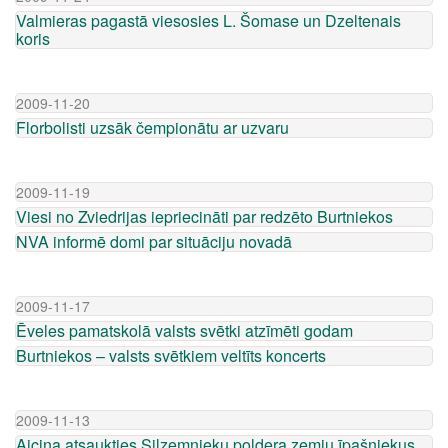
Valmieras pagastā viesosies L. Šomase un Dzeltenais
koris
2009-11-20
Florbolisti uzsāk čempionātu ar uzvaru
2009-11-19
Viesi no Zviedrijas iepriecināti par redzēto Burtniekos
NVA informē domi par situāciju novadā
2009-11-17
Ēveles pamatskolā valsts svētki atzīmēti godam
Burtniekos – valsts svētkiem veltīts koncerts
2009-11-13
Aicina atsaukties Silzemnieku poldera zemju īpašniekus