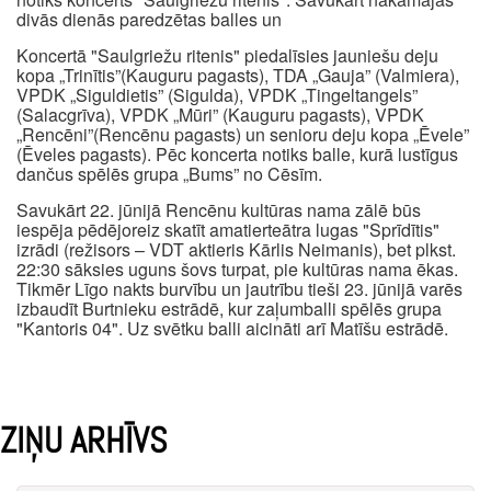
divās dienās paredzētas balles un
Koncertā "Saulgriežu ritenis" piedalīsies jauniešu deju
kopa „Trinītis”(Kauguru pagasts), TDA „Gauja” (Valmiera),
VPDK „Siguldietis” (Sigulda), VPDK „Tingeltangels”
(Salacgrīva), VPDK „Mūri” (Kauguru pagasts), VPDK
„Rencēni”(Rencēnu pagasts) un senioru deju kopa „Ēvele”
(Ēveles pagasts). Pēc koncerta notiks balle, kurā lustīgus
dančus spēlēs grupa „Bums” no Cēsīm.
Savukārt 22. jūnijā Rencēnu kultūras nama zālē būs
iespēja pēdējoreiz skatīt amatierteātra lugas "Sprīdītis"
izrādi (režisors – VDT aktieris Kārlis Neimanis), bet plkst.
22:30 sāksies uguns šovs turpat, pie kultūras nama ēkas.
Tikmēr Līgo nakts burvību un jautrību tieši 23. jūnijā varēs
izbaudīt Burtnieku estrādē, kur zaļumballi spēlēs grupa
"Kantoris 04". Uz svētku balli aicināti arī Matīšu estrādē.
ZIŅU ARHĪVS