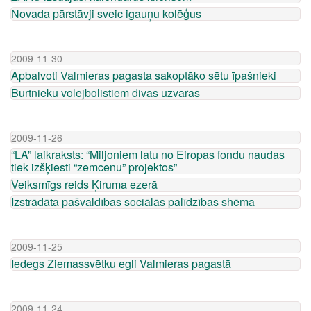
Novada pārstāvji sveic igauņu kolēģus
2009-11-30
Apbalvoti Valmieras pagasta sakoptāko sētu īpašnieki
Burtnieku volejbolistiem divas uzvaras
2009-11-26
“LA” laikraksts: “Miljoniem latu no Eiropas fondu naudas
tiek izšķiesti “zemcenu” projektos”
Veiksmīgs reids Ķiruma ezerā
Izstrādāta pašvaldības sociālās palīdzības shēma
2009-11-25
Iedegs Ziemassvētku egli Valmieras pagastā
2009-11-24