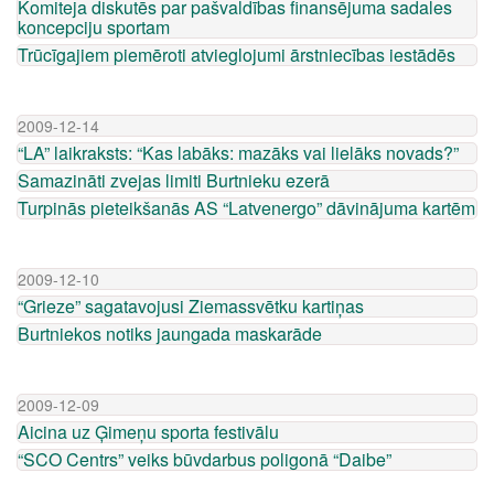
Komiteja diskutēs par pašvaldības finansējuma sadales
koncepciju sportam
Trūcīgajiem piemēroti atvieglojumi ārstniecības iestādēs
2009-12-14
“LA” laikraksts: “Kas labāks: mazāks vai lielāks novads?”
Samazināti zvejas limiti Burtnieku ezerā
Turpinās pieteikšanās AS “Latvenergo” dāvinājuma kartēm
2009-12-10
“Grieze” sagatavojusi Ziemassvētku kartiņas
Burtniekos notiks jaungada maskarāde
2009-12-09
Aicina uz Ģimeņu sporta festivālu
“SCO Centrs” veiks būvdarbus poligonā “Daibe”