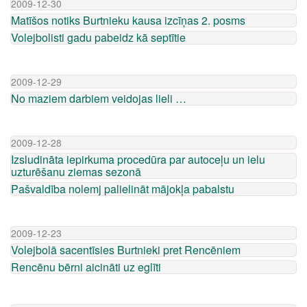
2009-12-30
Matīšos notiks Burtnieku kausa izcīņas 2. posms
Volejbolisti gadu pabeidz kā septītie
2009-12-29
No maziem darbiem veidojas lieli …
2009-12-28
Izsludināta iepirkuma procedūra par autoceļu un ielu
uzturēšanu ziemas sezonā
Pašvaldība nolemj palielināt mājokļa pabalstu
2009-12-23
Volejbolā sacentīsies Burtnieki pret Rencēniem
Rencēnu bērni aicināti uz eglīti