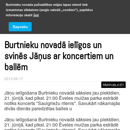
Burtnieku novada pašvaldības mājas lapas vietnē tiek
izmantotas sīkdatnes (angļu valodā „cookies”), papildus
informāciju skatīt
šeit
Jaunumi
Sapratu
Burtnieku novadā ielīgos un
svinēs Jāņus ar koncertiem un
ballēm
2013-06-17
PĀRPUBLICĒT
Jāņu ielīgošana Burtnieku novadā sāksies jau piektdien,
21. jūnijā, kad plkst. 21:00 Ēveles muižas parka estrādē
notiks koncerts "Saulgriežu ritenis". Savukārt nākamajās
divās dienās paredzētas balles u
Jāņu ielīgošana Burtnieku novadā sāksies jau piektdien,
21. jūnijā, kad plkst. 21:00 Ēveles muižas parka estrādē
notiks koncerts "Saulgriežu ritenis". Savukārt nākamajās