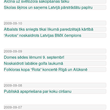
Aicina uz svētozola sakopšanas talku
Skolas šķiros un saņems Latvijā pārstrādātu papīru
2009-09-10
Atbalsts tiks sniegts tikai likumā paredzētajā kārtībā
“Avotos” noskaidrots Latvijas BMX čempions
2009-09-09
Domes sēdes lēmumi 9. septembrī
Noskaidroti labākie golfa laukumā
Folkloras kopa “Rota” koncertē Rīgā un Alūksnē
2009-09-08
Publiskā apspriešana par koku ciršanu
2009-09-07