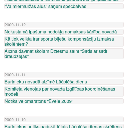
“Valmiermuižas alus” saņem specbalvas
2009-11-12
Nekustamā īpašuma nodokļa nomaksas kārtība novadā
Kā tiek veikta transporta biļešu kompensāciju izmaksa
skolēniem?
Aicina dāvināt skolām Dziesmu saini “Sirds ar sirdi
draudzējas”
2009-11-11
Burtnieku novadā atzīmē Lāčplēša dienu
Komiteja vienojas par novada izglītības koordinēšanas
modeli
Notiks velomaratons “Ēvele 2009”
2009-11-10
Burtniekos notiks gadskārtējais Lāčplēša dienas skrējiens