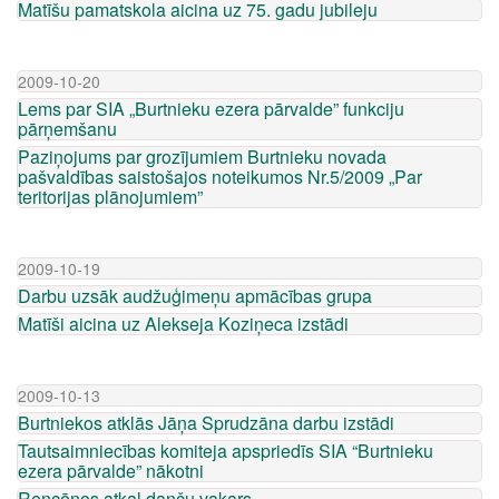
Matīšu pamatskola aicina uz 75. gadu jubileju
2009-10-20
Lems par SIA „Burtnieku ezera pārvalde” funkciju
pārņemšanu
Paziņojums par grozījumiem Burtnieku novada
pašvaldības saistošajos noteikumos Nr.5/2009 „Par
teritorijas plānojumiem”
2009-10-19
Darbu uzsāk audžuģimeņu apmācības grupa
Matīši aicina uz Alekseja Koziņeca izstādi
2009-10-13
Burtniekos atklās Jāņa Sprudzāna darbu izstādi
Tautsaimniecības komiteja apspriedīs SIA “Burtnieku
ezera pārvalde” nākotni
Rencēnos atkal danču vakars