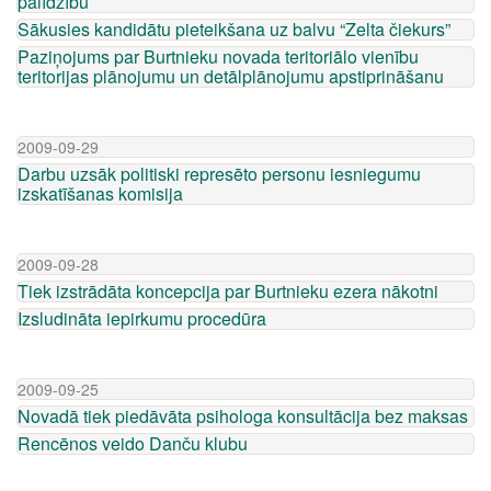
palīdzību
Sākusies kandidātu pieteikšana uz balvu “Zelta čiekurs”
Paziņojums par Burtnieku novada teritoriālo vienību
teritorijas plānojumu un detālplānojumu apstiprināšanu
2009-09-29
Darbu uzsāk politiski represēto personu iesniegumu
izskatīšanas komisija
2009-09-28
Tiek izstrādāta koncepcija par Burtnieku ezera nākotni
Izsludināta iepirkumu procedūra
2009-09-25
Novadā tiek piedāvāta psihologa konsultācija bez maksas
Rencēnos veido Danču klubu