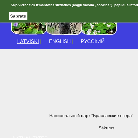
Šajā vietnē tiek izmantotas sīkdatnes (angļu valodā „cookies”), papildus infor
Sapratu
LATVISKI
|
ENGLISH
|
РУССКИЙ
Национальный парк “Браславские озера”
Sākums