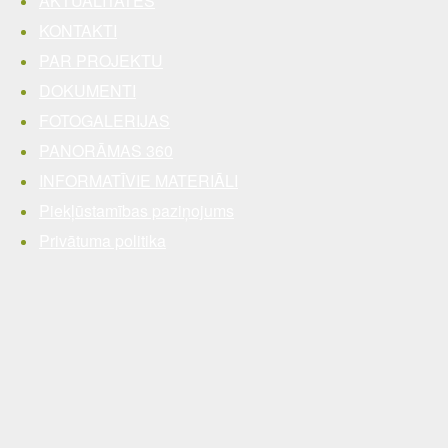
AKTUALITĀTES
KONTAKTI
PAR PROJEKTU
DOKUMENTI
FOTOGALERIJAS
PANORĀMAS 360
INFORMATĪVIE MATERIĀLI
Piekļūstamības paziņojums
Privātuma politika