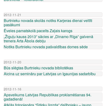
2012-11-21
Burtnieku novada skolās notiks Karjeras dienai veltīti
pasākumi
Ēveles pamatskolā pacelts Zaļais karogs
„Žiguļu kauss 2013” sācies ar „Dinamo Rīga” galvenā
trenera Arta Ābola debiju
Notiks Burtnieku novada pašvaldības domes sēde
2012-11-20
Būs slēgtas Burtnieku novada bibliotēkas
Aicina uz semināru par Latvijas un Igaunijas sadarbību
2012-11-16
Apsveikums Latvijas Republikas proklamēšanas 94.
gadadienā!
Atklās fotoplenēra “Stārķu ligzda” dalībnieku – jauno