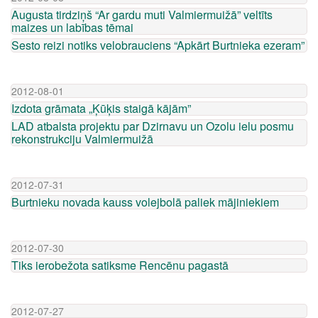
Augusta tirdziņš “Ar gardu muti Valmiermuižā” veltīts
maizes un labības tēmai
Sesto reizi notiks velobrauciens “Apkārt Burtnieka ezeram”
2012-08-01
Izdota grāmata „Ķūķis staigā kājām”
LAD atbalsta projektu par Dzirnavu un Ozolu ielu posmu
rekonstrukciju Valmiermuižā
2012-07-31
Burtnieku novada kauss volejbolā paliek mājiniekiem
2012-07-30
Tiks ierobežota satiksme Rencēnu pagastā
2012-07-27