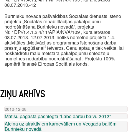
08.07.2013.-12
Burtnieku novada pašvaldības Sociālais dienests īsteno
projektu „Sociālās rehabilitācijas pakalpojumu
nodrošināšana Burtnieku novadā”, projekta
Nr. 1DP//1.4.1.2.4/11/APIA/NVA/109 , kura ietvaros
08.07.2013.-12.07.2013. notiks nometne projekta 1.4.
aktivitātes „Motivācijas programmas īstenošana darba
prasmju apgūšanai” ietvaros. Cenu aptauja tiek veikta, lai
noskaidrotu mālu meistara pakalpojumu sniedzēju
nometnes nodarbību nodrošināšanai . Projektu 100%
apmērā finansē Eiropas Sociālais fonds.
ZIŅU ARHĪVS
2012-12-28
Matīšu pagastā pasniegta “Labo darbu balvu 2012”
Aicina uz atraktīviem karnevāliem un Vecgada ballēm
Burtnieku novadā