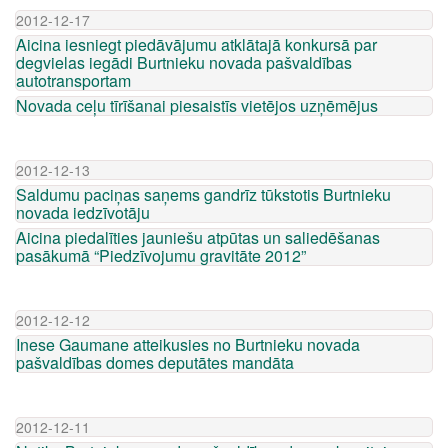
2012-12-17
Aicina iesniegt piedāvājumu atklātajā konkursā par
degvielas iegādi Burtnieku novada pašvaldības
autotransportam
Novada ceļu tīrīšanai piesaistīs vietējos uzņēmējus
2012-12-13
Saldumu paciņas saņems gandrīz tūkstotis Burtnieku
novada iedzīvotāju
Aicina piedalīties jauniešu atpūtas un saliedēšanas
pasākumā “Piedzīvojumu gravitāte 2012”
2012-12-12
Inese Gaumane atteikusies no Burtnieku novada
pašvaldības domes deputātes mandāta
2012-12-11