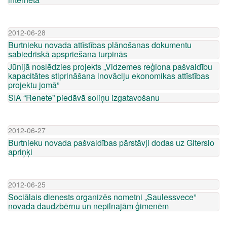
2012-06-28
Burtnieku novada attīstības plānošanas dokumentu
sabiedriskā apspriešana turpinās
Jūnijā noslēdzies projekts „Vidzemes reģiona pašvaldību
kapacitātes stiprināšana inovāciju ekonomikas attīstības
projektu jomā”
SIA “Renete” piedāvā soliņu izgatavošanu
2012-06-27
Burtnieku novada pašvaldības pārstāvji dodas uz Giterslo
apriņķi
2012-06-25
Sociālais dienests organizēs nometni „Saulessvece”
novada daudzbērnu un nepilnajām ģimenēm