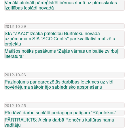
Vecāki aicināti pārreģistrēt bērnus rindā uz pirmsskolas
izglītības iestādi novadā
2012-10-29
SIA “ZAAO” izsaka pateicību Burtnieku novada
uzņēmumam SIA “SCO Centrs” par kvalitatīvi realizētu
projektu
Matīšos notiks pasākums “Zaļās vārnas un baltie zvirbuļi
literatūrā”
2012-10-26
Paziņojums par paredzētās darbības ietekmes uz vidi
novērtējuma sākotnējo sabiedrisko apspriešanu
2012-10-25
Piedāvā darbu sociālā pedagoga palīgam “Rūpniekos”
PĀRTRAUKTS: Aicina darbā Rencēnu kultūras nama
vadītāju