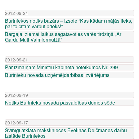
2012-09-24
Burtniekos notiks bazārs – izsole “Kas kādam mājās lieks,
par to citam varbūt prieks!”
Bargajai ziemai laikus sagatavoties varēs tirdziņā „Ar
Gardu Muti Valmiermuižā”
2012-09-21
Par izmaiņām Ministru kabineta noteikumos Nr. 299
Burtnieku novada uzņēmējdarbības izvērtējums
2012-09-19
Notiks Burtnieku novada pašvaldības domes sēde
2012-09-17
Svinīgi atklāta mākslinieces Evelīnas Deičmanes darbu
izstāde Burtniekos