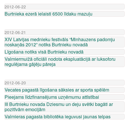
2012-06-22
Burtnieka ezerā ielaisti 6500 līdaku mazuļu
2012-06-21
XIV Latvijas mednieku festivāls “Minhauzens padomju
noskaņās 2012” notiks Burtnieku novadā
Līgošana notiks visā Burtnieku novadā
Valmiermuižā oficiāli nodota ekspluatācijā ar luksoforu
regulējama gājēju pāreja
2012-06-20
Vecates pagastā līgošana sāksies ar sporta spēlēm
Pieejams līdzfinansējums uzņēmumu attīstībai
III Burtnieku novada Dziesmu un deju svētki bagāti ar
pozitīvām emocijām
Valmieras pagasta bibliotēka ieguvusi jaunas telpas