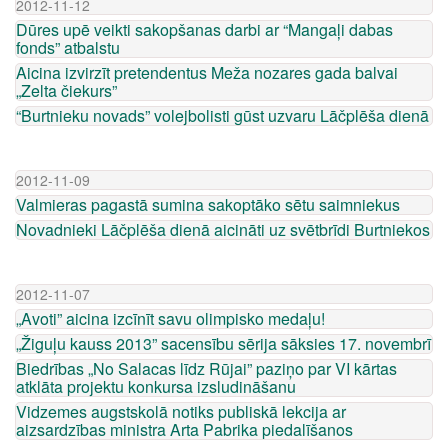
2012-11-12
Dūres upē veikti sakopšanas darbi ar “Mangaļi dabas
fonds” atbalstu
Aicina izvirzīt pretendentus Meža nozares gada balvai
„Zelta čiekurs”
“Burtnieku novads” volejbolisti gūst uzvaru Lāčplēša dienā
2012-11-09
Valmieras pagastā sumina sakoptāko sētu saimniekus
Novadnieki Lāčplēša dienā aicināti uz svētbrīdi Burtniekos
2012-11-07
„Avoti” aicina izcīnīt savu olimpisko medaļu!
„Žiguļu kauss 2013” sacensību sērija sāksies 17. novembrī
Biedrības „No Salacas līdz Rūjai” paziņo par VI kārtas
atklāta projektu konkursa izsludināšanu
Vidzemes augstskolā notiks publiskā lekcija ar
aizsardzības ministra Arta Pabrika piedalīšanos