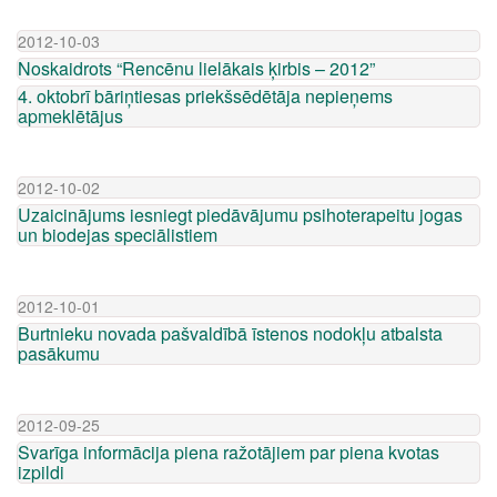
2012-10-03
Noskaidrots “Rencēnu lielākais ķirbis – 2012”
4. oktobrī bāriņtiesas priekšsēdētāja nepieņems
apmeklētājus
2012-10-02
Uzaicinājums iesniegt piedāvājumu psihoterapeitu jogas
un biodejas speciālistiem
2012-10-01
Burtnieku novada pašvaldībā īstenos nodokļu atbalsta
pasākumu
2012-09-25
Svarīga informācija piena ražotājiem par piena kvotas
izpildi