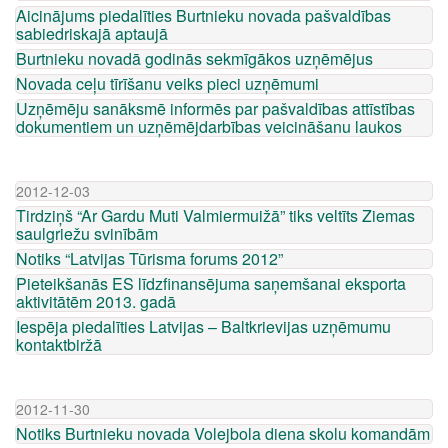
Aicinājums piedalīties Burtnieku novada pašvaldības
sabiedriskajā aptaujā
Burtnieku novadā godinās sekmīgākos uzņēmējus
Novada ceļu tīrīšanu veiks pieci uzņēmumi
Uzņēmēju sanāksmē informēs par pašvaldības attīstības
dokumentiem un uzņēmējdarbības veicināšanu laukos
2012-12-03
Tirdziņš “Ar Gardu Muti Valmiermuižā” tiks veltīts Ziemas
saulgriežu svinībām
Notiks “Latvijas Tūrisma forums 2012”
Pieteikšanās ES līdzfinansējuma saņemšanai eksporta
aktivitātēm 2013. gadā
Iespēja piedalīties Latvijas – Baltkrievijas uzņēmumu
kontaktbiržā
2012-11-30
Notiks Burtnieku novada Volejbola diena skolu komandām