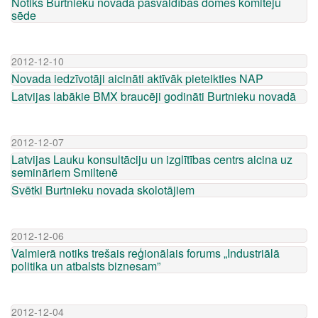
Notiks Burtnieku novada pašvaldības domes komiteju
sēde
2012-12-10
Novada iedzīvotāji aicināti aktīvāk pieteikties NAP
Latvijas labākie BMX braucēji godināti Burtnieku novadā
2012-12-07
Latvijas Lauku konsultāciju un izglītības centrs aicina uz
semināriem Smiltenē
Svētki Burtnieku novada skolotājiem
2012-12-06
Valmierā notiks trešais reģionālais forums „Industriālā
politika un atbalsts biznesam”
2012-12-04