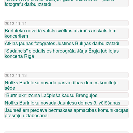
fotogrāfu darbu izstādi
2012-11-14
Burtnieku novadā valsts svētkus atzīmēs ar skaistiem
koncertiem
Atklās jaunās fotogrāfes Justīnes Buliņas darbu izstādi
“Sadancis” piedalīsies horeogrāfa Jāņa Ērgļa jubilejas
koncertā Rīgā
2012-11-13
Notiks Burtnieku novada pašvaldības domes komiteju
sēde
“Burtnieki” izcīna Lāčplēša kausu Brenguļos
Notiks Burtnieku novada Jauniešu domes 3. vēlēšanas
Jauniešiem piedāvā bezmaksas apmācības komunikācijas
prasmju uzlabošanai