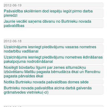
2012-06-19
Pašvaldība skolēniem dod iespēju iegūt pirmo darba
pieredzi
Jaunie vecāki saņems dāvanu no Burtnieku novada
pašvaldības
2012-06-18
Uzaicinājums iesniegt piedāvājumu vasaras nometnes
nodarbību vadīšanai
Uzaicinājums iesniegt piedāvājumu nometnes ēdināšanas
pakalpojuma nodrošināšanai
Noslēgti būvdarbu līgumi par zemes siltumsūkņu
izbūvēšanu Matīšu pagasta bērnudārza ēkai un Rencēnu
pagasta pārvaldes ēkai
Notiks Burtnieku novada pašvaldības domes sēde
Burtnieku novada pašvaldība aicina darbā galvenās
grāmatvedes vietnieku(-ci)