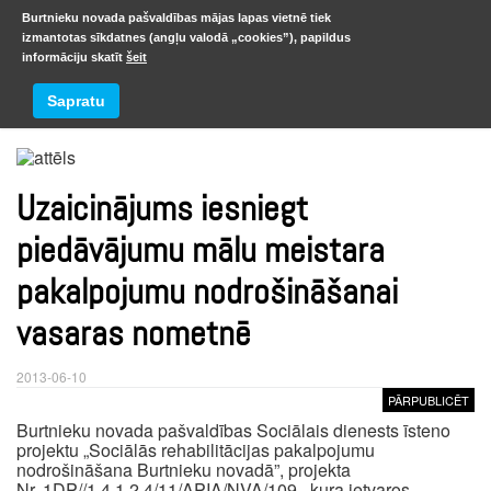
Burtnieku novada pašvaldības mājas lapas vietnē tiek
izmantotas sīkdatnes (angļu valodā „cookies”), papildus
informāciju skatīt
šeit
Jaunumi
Sapratu
Uzaicinājums iesniegt
piedāvājumu mālu meistara
pakalpojumu nodrošināšanai
vasaras nometnē
2013-06-10
PĀRPUBLICĒT
Burtnieku novada pašvaldības Sociālais dienests īsteno
projektu „Sociālās rehabilitācijas pakalpojumu
nodrošināšana Burtnieku novadā”, projekta
Nr. 1DP//1.4.1.2.4/11/APIA/NVA/109 , kura ietvaros