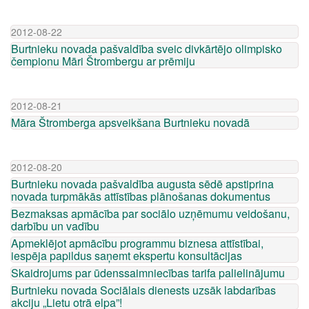
2012-08-22
Burtnieku novada pašvaldība sveic divkārtējo olimpisko
čempionu Māri Štrombergu ar prēmiju
2012-08-21
Māra Štromberga apsveikšana Burtnieku novadā
2012-08-20
Burtnieku novada pašvaldība augusta sēdē apstiprina
novada turpmākās attīstības plānošanas dokumentus
Bezmaksas apmācība par sociālo uzņēmumu veidošanu,
darbību un vadību
Apmeklējot apmācību programmu biznesa attīstībai,
iespēja papildus saņemt ekspertu konsultācijas
Skaidrojums par ūdenssaimniecības tarifa palielinājumu
Burtnieku novada Sociālais dienests uzsāk labdarības
akciju „Lietu otrā elpa”!