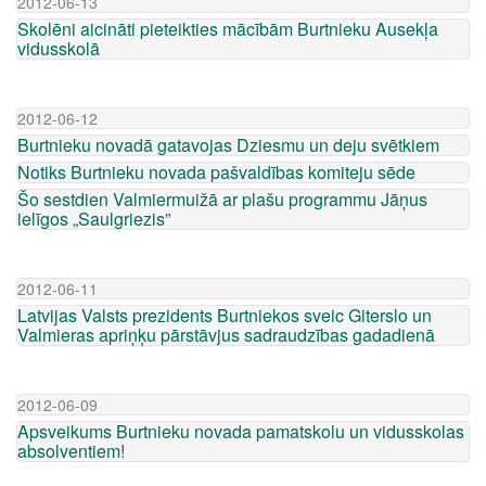
2012-06-13
Skolēni aicināti pieteikties mācībām Burtnieku Ausekļa
vidusskolā
2012-06-12
Burtnieku novadā gatavojas Dziesmu un deju svētkiem
Notiks Burtnieku novada pašvaldības komiteju sēde
Šo sestdien Valmiermuižā ar plašu programmu Jāņus
ielīgos „Saulgriezis”
2012-06-11
Latvijas Valsts prezidents Burtniekos sveic Giterslo un
Valmieras apriņķu pārstāvjus sadraudzības gadadienā
2012-06-09
Apsveikums Burtnieku novada pamatskolu un vidusskolas
absolventiem!