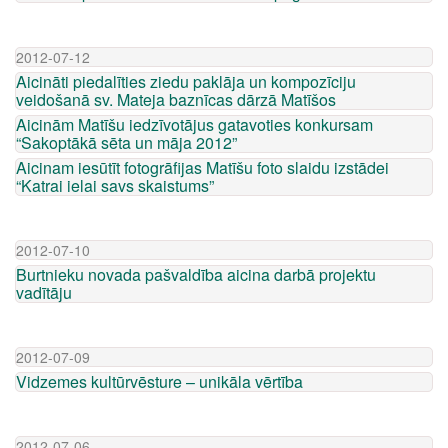
2012-07-12
Aicināti piedalīties ziedu paklāja un kompozīciju
veidošanā sv. Mateja baznīcas dārzā Matīšos
Aicinām Matīšu iedzīvotājus gatavoties konkursam
“Sakoptākā sēta un māja 2012”
Aicinam iesūtīt fotogrāfijas Matīšu foto slaidu izstādei
“Katrai ielai savs skaistums”
2012-07-10
Burtnieku novada pašvaldība aicina darbā projektu
vadītāju
2012-07-09
Vidzemes kultūrvēsture – unikāla vērtība
2012-07-06