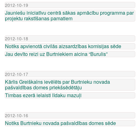
2012-10-19
Jauniešu iniciatīvu centrā sākas apmācību programma par
projektu rakstīšanas pamatiem
2012-10-18
Notiks apvienotā civilās aizsardzības komisijas sēde
Jau devīto reizi uz Burtniekiem aicina “Burulis”
2012-10-17
Kārlis Greiškalns ievēlēts par Burtnieku novada
pašvaldības domes priekšsēdētāju
Timbas ezerā ielaisti līdaku mazuļi
2012-10-16
Notiks Burtnieku novada pašvaldības domes sēde