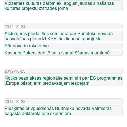
Vidzemes kultūras darbinieki apgūst jaunas zināšanas
kultūras projektu izstrādes jomā
2012-10-24
Aicinājums piedalīties seminārā par Burtnieku novada
pašvaldības pieredzi KPFI līdzfinansētu projektu
Pār novadu roku devu
Kaspars Pakers debitē un uzvar airēšanas maratonā
2012-10-23
Notiks bezmaksas reģionālie semināri par ES programmas
„Eiropa pilsoņiem” piedāvātajām iespējām
2012-10-22
Piešķirtas brīvpusdienas Burtnieku novada Valmieras
pagastā deklarētajiem skolēniem