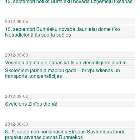
13. septembrī notiks Burtnieku novada uzņēmēju tikšanās
2012-09-04
15. septembrī Burtnieku novada Jauniešu dome rīko
Netradicionālās sporta spēles
2012-09-03
Veselīga atpūta pie dabas krūts un viesmīlīgiem ļaudīm
Skolēniem jaunajā mācību gadā – brīvpusdienas un
transporta kompensācijas
2012-09-02
Sveiciens Zinību dienā!
2012-08-30
8.–9. septembrī norisināsies Eiropas Savienības fondu
projektu atvērtās dienas Burtniekos