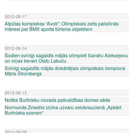
2012-08-17
Atpūtas komplekss “Avoti”: Olimpiskais zelts palielinās
interesi par BMX sporta tūrisma objektiem
2012-08-14
Šodien svinīgi sagaidīs mājās olimpieti Sandru Aleksejevu
un viņas treneri Olafu Lakuču
Svinīgi sagaidīts mājās divkārtējais olimpiskais čempions
Māris Štrombergs
2012-08-13
Notiks Burtnieku novada pašvaldības domes sēde
Normunds Zviedris izcīna uzvaru velobraucienā „Apkārt
Burtnieka ezeram”
2012-08-08