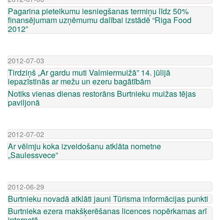
Pagarina pieteikumu iesniegšanas termiņu līdz 50%
finansējumam uzņēmumu dalībai izstādē “Riga Food
2012”
2012-07-03
Tirdziņš „Ar gardu muti Valmiermuižā” 14. jūlijā
iepazīstinās ar mežu un ezeru bagātībām
Notiks vienas dienas restorāns Burtnieku muižas tējas
paviljonā
2012-07-02
Ar vēlmju koka izveidošanu atklāta nometne
„Saulessvece”
2012-06-29
Burtnieku novadā atklāti jauni Tūrisma informācijas punkti
Burtnieka ezera makšķerēšanas licences nopērkamas arī
internetā