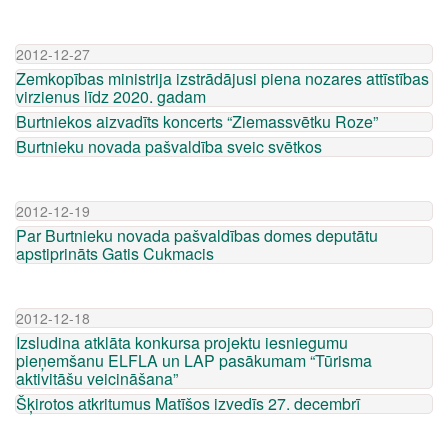
2012-12-27
Zemkopības ministrija izstrādājusi piena nozares attīstības
virzienus līdz 2020. gadam
Burtniekos aizvadīts koncerts “Ziemassvētku Roze”
Burtnieku novada pašvaldība sveic svētkos
2012-12-19
Par Burtnieku novada pašvaldības domes deputātu
apstiprināts Gatis Cukmacis
2012-12-18
Izsludina atklāta konkursa projektu iesniegumu
pieņemšanu ELFLA un LAP pasākumam “Tūrisma
aktivitāšu veicināšana”
Šķirotos atkritumus Matīšos izvedīs 27. decembrī