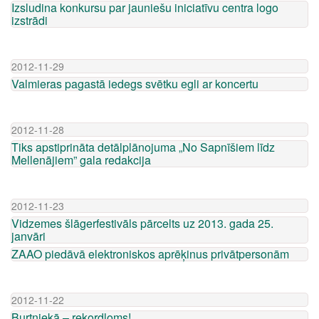
Izsludina konkursu par jauniešu iniciatīvu centra logo
izstrādi
2012-11-29
Valmieras pagastā iedegs svētku egli ar koncertu
2012-11-28
Tiks apstiprināta detālplānojuma „No Sapnīšiem līdz
Mellenājiem” gala redakcija
2012-11-23
Vidzemes šlāgerfestivāls pārcelts uz 2013. gada 25.
janvāri
ZAAO piedāvā elektroniskos aprēķinus privātpersonām
2012-11-22
Burtniekā – rekordloms!