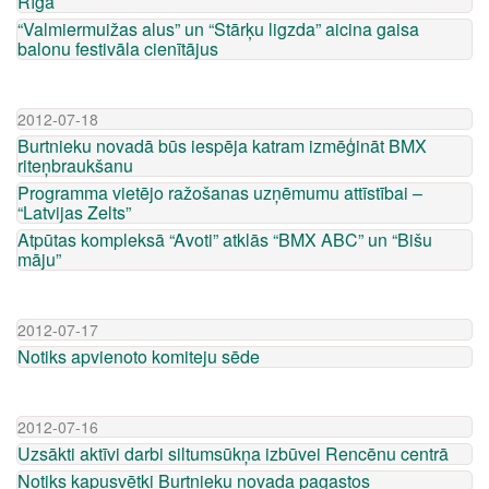
Rīgā
“Valmiermuižas alus” un “Stārķu ligzda” aicina gaisa
balonu festivāla cienītājus
2012-07-18
Burtnieku novadā būs iespēja katram izmēģināt BMX
riteņbraukšanu
Programma vietējo ražošanas uzņēmumu attīstībai –
“Latvijas Zelts”
Atpūtas kompleksā “Avoti” atklās “BMX ABC” un “Bišu
māju”
2012-07-17
Notiks apvienoto komiteju sēde
2012-07-16
Uzsākti aktīvi darbi siltumsūkņa izbūvei Rencēnu centrā
Notiks kapusvētki Burtnieku novada pagastos