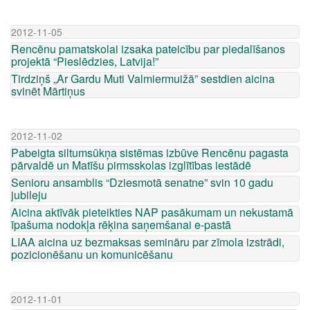
2012-11-05
Rencēnu pamatskolai izsaka pateicību par piedalīšanos
projektā “Pieslēdzies, Latvija!”
Tirdziņš „Ar Gardu Muti Valmiermuižā” sestdien aicina
svinēt Mārtiņus
2012-11-02
Pabeigta siltumsūkņa sistēmas izbūve Rencēnu pagasta
pārvaldē un Matīšu pirmsskolas izglītības iestādē
Senioru ansamblis “Dziesmotā senatne” svin 10 gadu
jubileju
Aicina aktīvāk pieteikties NAP pasākumam un nekustamā
īpašuma nodokļa rēķina saņemšanai e-pastā
LIAA aicina uz bezmaksas semināru par zīmola izstrādi,
pozicionēšanu un komunicēšanu
2012-11-01