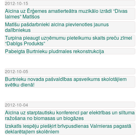
2012-10-15
Aicina uz Ērģemes amatierteātra muzikālo izrādi “Divas
laimes” Matīšos
Matīšu pašdarbnieki aicina pievienoties jaunus
dalībniekus
Turpina pieaugt uzņēmumu pieteikumu skaits preču zīmei
“Dabīgs Produkts”
Pabeigta Burtnieku pludmales rekonstrukcija
2012-10-05
Burtnieku novada pašvaldības apsveikums skolotājiem
svētku dienā!
2012-10-04
Aicina uz starptautisku konferenci par elektrības un siltuma
ražošana no biomasas un biogāzes
Izskatīs iespēju piešķirt brīvpusdienas Valmieras pagastā
deklarētajiem skolēniem