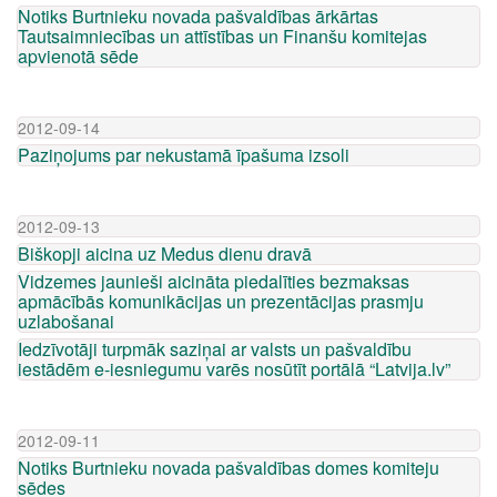
Notiks Burtnieku novada pašvaldības ārkārtas
Tautsaimniecības un attīstības un Finanšu komitejas
apvienotā sēde
2012-09-14
Paziņojums par nekustamā īpašuma izsoli
2012-09-13
Biškopji aicina uz Medus dienu dravā
Vidzemes jaunieši aicināta piedalīties bezmaksas
apmācībās komunikācijas un prezentācijas prasmju
uzlabošanai
Iedzīvotāji turpmāk saziņai ar valsts un pašvaldību
iestādēm e-iesniegumu varēs nosūtīt portālā “Latvija.lv”
2012-09-11
Notiks Burtnieku novada pašvaldības domes komiteju
sēdes