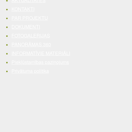
AKTUALITĀTES
KONTAKTI
PAR PROJEKTU
DOKUMENTI
FOTOGALERIJAS
PANORĀMAS 360
INFORMATĪVIE MATERIĀLI
Piekļūstamības paziņojums
Privātuma politika