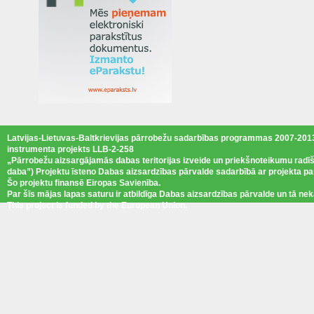
Latvijas-Lietuvas-Baltkrievijas pārrobežu sadarbības programmas 2007-2013
instrumenta projekts LLB-2-258
„Pārrobežu aizsargājamās dabas teritorijas izveide un priekšnoteikumu radīš
daba”) Projektu īsteno Dabas aizsardzības pārvalde sadarbībā ar projekta pa
Šo projektu finansē Eiropas Savienība.
Par šīs mājas lapas saturu ir atbildīga Dabas aizsardzības pārvalde un tā nek
This project is funded by the European Union.