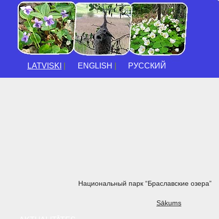
LATVISKI
|
ENGLISH
|
РУССКИЙ
Национальный парк “Браславские озера”
Sākums