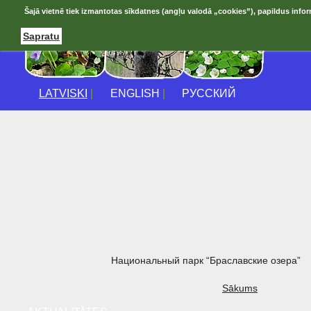
Šajā vietnē tiek izmantotas sīkdatnes (angļu valodā „cookies”), papildus infor
Sapratu
LATVISKI
|
ENGLISH
|
РУССКИЙ
Национальный парк “Браславские озера”
Sākums