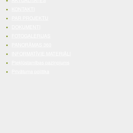
AKTUALITĀTES
KONTAKTI
PAR PROJEKTU
DOKUMENTI
FOTOGALERIJAS
PANORĀMAS 360
INFORMATĪVIE MATERIĀLI
Piekļūstamības paziņojums
Privātuma politika