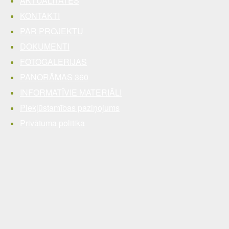
AKTUALITĀTES
KONTAKTI
PAR PROJEKTU
DOKUMENTI
FOTOGALERIJAS
PANORĀMAS 360
INFORMATĪVIE MATERIĀLI
Piekļūstamības paziņojums
Privātuma politika