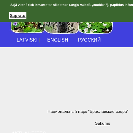
Šajā vietnē tiek izmantotas sīkdatnes (angļu valodā „cookies”), papildus infor
Sapratu
LATVISKI
|
ENGLISH
|
РУССКИЙ
Национальный парк “Браславские озера”
Sākums