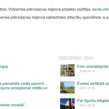
tola, Vidzemes plānošanas reģiona projektu vadītāja,
santa.vit
emes plānošanas reģiona sabiedrisko attiecību speciāliste, e-p
SABIEDRĪBAS ZIŅAS
 lapa
Foto orientēšanās 
2020-06-30
a pārvaldēs varēs saņemt
Ēveles vertikālā 
pojumu sniegšanas vietās un
2021-06-09
Par līgumu slēgšan
mieras novadā”
2021-06-09