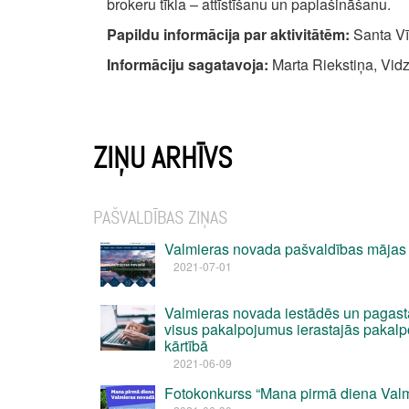
brokeru tīkla – attīstīšanu un paplašināšanu.
Papildu informācija par aktivitātēm:
Santa Vī
Informāciju sagatavoja:
Marta Riekstiņa, Vidz
ZIŅU ARHĪVS
PAŠVALDĪBAS ZIŅAS
Valmieras novada pašvaldības mājas
2021-07-01
Valmieras novada iestādēs un pagast
visus pakalpojumus ierastajās pakal
kārtībā
2021-06-09
Fotokonkurss “Mana pirmā diena Val