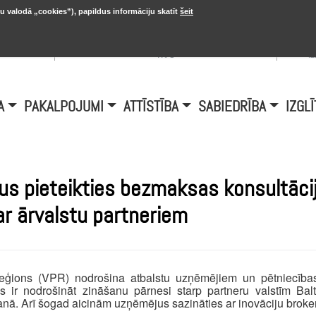
u valodā „cookies”), papildus informāciju skatīt
šeit
, 20.
A
Šobrīd Burtniekos:
+6.1℃, D vējš 6.5
is
m/s
i
A
PAKALPOJUMI
ATTĪSTĪBA
SABIEDRĪBA
IZGLĪ
s pieteikties bezmaksas konsultācij
r ārvalstu partneriem
ģions (VPR) nodrošina atbalstu uzņēmējiem un pētniecības
ķis ir nodrošināt zināšanu pārnesi starp partneru valstīm Bal
nā. Arī šogad aicinām uzņēmējus sazināties ar inovāciju brokeri