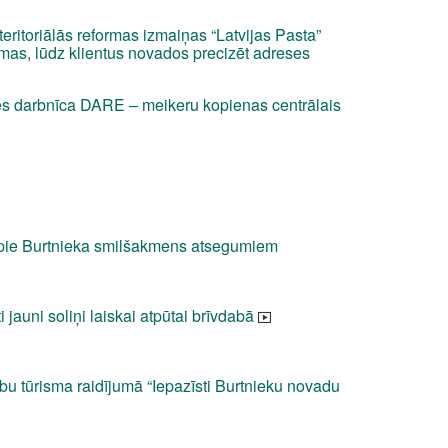
teritoriālās reformas izmaiņas “Latvijas Pasta”
mas, lūdz klientus novados precizēt adreses
s darbnīca DARE – meikeru kopienas centrālais
 pie Burtnieka smilšakmens atsegumiem
 jauni soliņi laiskai atpūtai brīvdabā
lību tūrisma raidījumā “Iepazīsti Burtnieku novadu