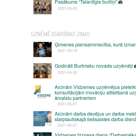
Pasākums “Talantīgie burtiņi”
2021-03-05
UZŅĒMĒJDARBĪBAS ZIŅAS
Ģimenes piensaimniecība, kurā izman
2021-05-19
Godināti Burtnieku novada uzņēmēji
2021-04-30
Aicinām Vidzemes uzņēmējus pieteik
konsultācijām inovāciju attīstīšanā u
ārvalstu partneriem
2021-05-07
Aicinām darba devējus un darba meklē
starptautiskajā tiešsaistes darba dienā
2021-05-07
Vidzemes biznesa diena “Darbaspēka