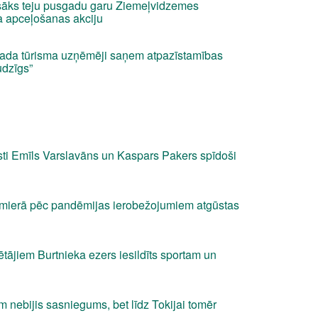
sāks teju pusgadu garu Ziemeļvidzemes
a apceļošanas akciju
vada tūrisma uzņēmēji saņem atpazīstamības
udzīgs”
sti Emīls Varslavāns un Kaspars Pakers spīdoši
lmierā pēc pandēmijas ierobežojumiem atgūstas
ētājiem Burtnieka ezers iesildīts sportam un
nebijis sasniegums, bet līdz Tokijai tomēr