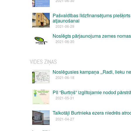
2021-06-30
Pašvaldības līdzfinansējums piešķirt
atjaunošanai
2021-06-29
Noslēgts pārjaunojuma zemes nomas
2021-06-30
VIDES ZIŅAS
Noslēgusies kampaņa ,,Radi, lieku ne
2021-06-18
PII “Burtiņš” izglītojamie nodod pārstrā
2021-05-31
Talkotāji Burtnieka ezera niedrēs atr
2021-04-27