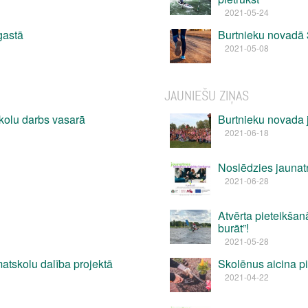
2021-05-24
gastā
Burtnieku novadā 3
2021-05-08
JAUNIEŠU ZIŅAS
kolu darbs vasarā
Burtnieku novada 
2021-06-18
Noslēdzies jaunatn
2021-06-28
Atvērta pieteikša
burāt”!
2021-05-28
atskolu dalība projektā
Skolēnus aicina pi
2021-04-22