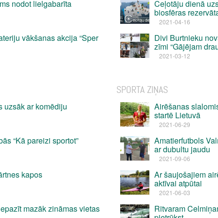
ms nodot lielgabarīta
Ceļotāju dienā uz
biosfēras rezervāt
2021-04-16
ateriju vākšanas akcija “Sper
Divi Burtnieku no
zīmi “Gājējam dra
2021-03-12
SPORTA ZIŅAS
s uzsāk ar komēdiju
Airēšanas slalomi
startē Lietuvā
2021-06-29
ās “Kā pareizi sportot”
Amatierfutbols Va
ar dubultu jaudu
2021-09-06
ārtnes kapos
Ar šaujošajiem air
aktīvai atpūtai
2021-06-03
 iepazīt mazāk zināmas vietas
Ritvaram Celmiņam 
pietrūkst