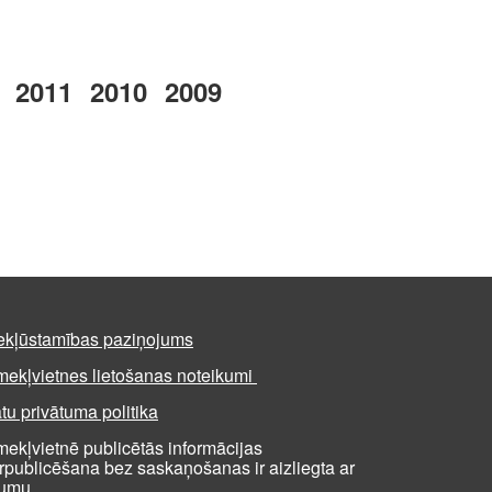
2011
2010
2009
ekļūstamības paziņojums
mekļvietnes lietošanas noteikumi
tu privātuma politika
mekļvietnē publicētās informācijas
rpublicēšana bez saskaņošanas ir aizliegta ar
kumu