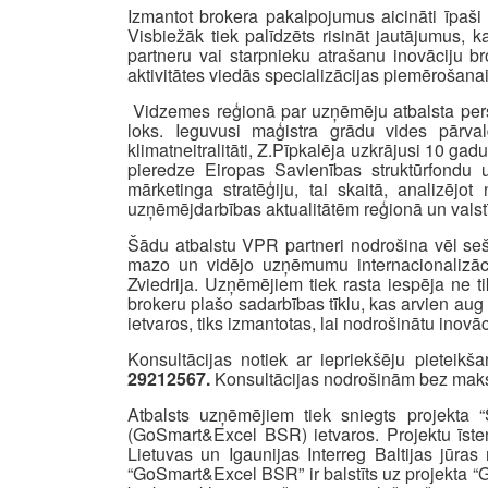
Izmantot brokera pakalpojumus aicināti īpaši t
Visbiežāk tiek palīdzēts risināt jautājumus,
partneru vai starpnieku atrašanu inovāciju bro
aktivitātes viedās specializācijas piemērošana
Vidzemes reģionā par uzņēmēju atbalsta per
loks. Ieguvusi maģistra grādu vides pārval
klimatneitralitāti, Z.Pīpkalēja uzkrājusi 10 g
pieredze Eiropas Savienības struktūrfondu u
mārketinga stratēģiju, tai skaitā, analizēj
uzņēmējdarbības aktualitātēm reģionā un valst
Šādu atbalstu VPR partneri nodrošina vēl sešā
mazo un vidējo uzņēmumu internacionalizācij
Zviedrija. Uzņēmējiem tiek rasta iespēja ne t
brokeru plašo sadarbības tīklu, kas arvien aug
ietvaros, tiks izmantotas, lai nodrošinātu ino
Konsultācijas notiek ar iepriekšēju pieteik
29212567.
Konsultācijas nodrošinām bez maksas 
Atbalsts uzņēmējiem tiek sniegts projekta “
(GoSmart&Excel BSR) ietvaros. Projektu īste
Lietuvas un Igaunijas Interreg Baltijas jūra
“GoSmart&Excel BSR” ir balstīts uz projekta “G