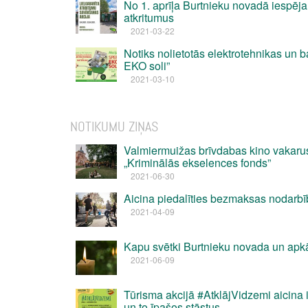
No 1. aprīļa Burtnieku novadā iespēja
atkritumus
2021-03-22
Notiks nolietotās elektrotehnikas un b
EKO soli”
2021-03-10
NOTIKUMU ZIŅAS
Valmiermuižas brīvdabas kino vakaru
„Kriminālās ekselences fonds”
2021-06-30
Aicina piedalīties bezmaksas nodarbīb
2021-04-09
Kapu svētki Burtnieku novada un apk
2021-06-09
Tūrisma akcijā #AtklājVidzemi aicina
un to īpašos stāstus