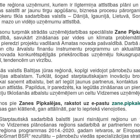
ie reģiona uzņēmumi, kuriem ir ilgtermiņa attīstības plāni un k
 kas saistīti ar jaunu tirgu apgūšanu, biznesa procesu pārorg
keru tīkla sadarbības valstīs – Dānijā, Igaunijā, Lietuvā, Somi
i mazo un vidējo uzņēmumu attīstībā.
sonu turpmāk strādās uzņēmējdarbības speciāliste
Zane Pīpka
dībā, savukārt zināšanas par vides un klimata problemāti
adu pieredzi projektu vadīšanā Amatas novada pašvaldībā. Darbā a
n citu ārvalstu finanšu instrumentu programmu un aktualitā
ot novada konkurētspējīgās priekšrocības uzņēmēju fokusgrupa
ī, tendencēm un virzību.
s valstīs Baltijas jūras reģionā, kopīgi veidojot pārrobežu 
as atbalstam. Turklāt, šogad starptautiskajam inovāciju bro
ikai saņemt atbalstu, bet arī iegūt jaunus partnerus, kontaktu
 un attīstās. Papildus, ir paredzēts, ka iegūtās zināšanas un 
vāciju tīklošanās atbalstu uzņēmējiem un celtu Vidzemes uzņēmējd
šanos pie
Zanes Pīpkalējas, rakstot uz e-pastu
zane.pipka
gan klātienē, gan attālināti, par to iepriekš vienojoties.
Starptautiskā sadarbībā balstīti jauni risinājumi reģionu un
no Vidzemes plānošanas reģions sadarbībā ar partneriem no So
s reģiona programmas 2014.-2020. gadam ietvaros, ar Eiropas
oSmart BSR” rezultātu – pārrobežu viedās specializācijas strat