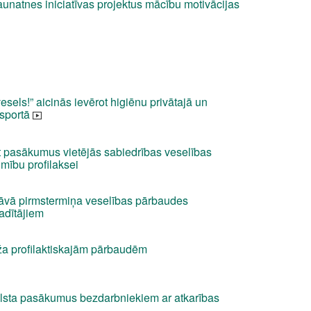
aunatnes iniciatīvas projektus mācību motivācijas
els!” aicinās ievērot higiēnu privātajā un
nsportā
t pasākumus vietējās sabiedrības veselības
imību profilaksei
āvā pirmstermiņa veselības pārbaudes
vadītājiem
ēža profilaktiskajām pārbaudēm
lsta pasākumus bezdarbniekiem ar atkarības