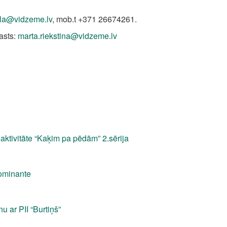
ola@vidzeme.lv
, mob.t +371 26674261.
asts:
marta.riekstina@vidzeme.lv
aktivitāte “Kaķim pa pēdām” 2.sērija
dominante
u ar PII “Burtiņš”