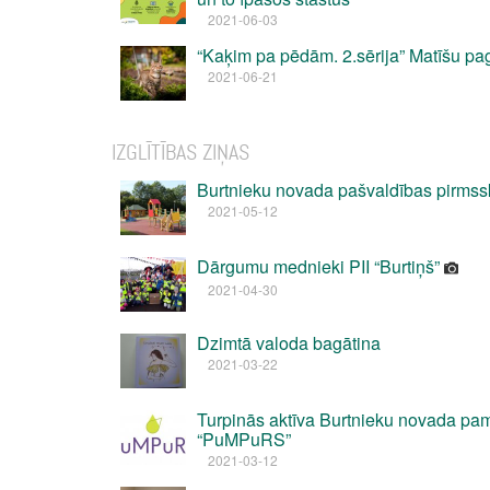
2021-06-03
“Kaķim pa pēdām. 2.sērija” Matīšu pa
2021-06-21
IZGLĪTĪBAS ZIŅAS
Burtnieku novada pašvaldības pirmss
2021-05-12
Dārgumu mednieki PII “Burtiņš”
2021-04-30
Dzimtā valoda bagātina
2021-03-22
Turpinās aktīva Burtnieku novada pam
“PuMPuRS”
2021-03-12