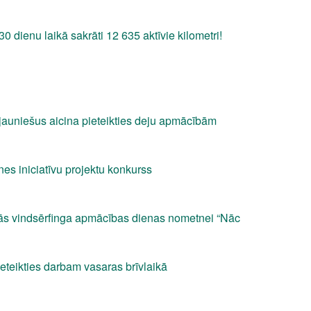
0 dienu laikā sakrāti 12 635 aktīvie kilometri!
jauniešus aicina pieteikties deju apmācībām
es iniciatīvu projektu konkurss
nās vindsērfinga apmācības dienas nometnei “Nāc
eteikties darbam vasaras brīvlaikā