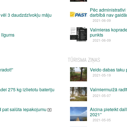
Pēc administratīvi 
s vēl 3 daudzdzīvokļu māju
darbībā nav gaidā
2021-06-09
Valmieras koprade
 līgums
punkts
2021-06-09
TŪRISMA ZIŅAS
radot!”
Veido dabas taku
2021-05-19
dei 275 kg izlietotu bateriju
Valmiermuižā radīti
2021-05-07
od pat salūta iepakojumu
Aicina pieteikt da
2021”
2021-05-05