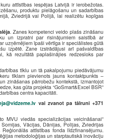
uru attīstības iespējas Latvijā ir ierobežotas.
anizēšanu, produktu pielāgošanu un sadarbības
jā, Zviedrijā vai Polijā, lai realizētu kopīgas
lēja
. Zanes kompetenci veido plašs zināšanu
ku un izpratni par risinājumiem saistībā ar
r uzņēmējiem īpaši vērtīga ir speciālistes gūtā
šu izpētē. Zane izstrādājusi arī pašvaldības
i, kā rezultātā paplašinājies redzesloks par
sadarbības tīklu un tā pakalpojumu piedāvājumu
keru tīklam pievienots jauns kontaktpunkts –
s un zināšanas pārrobežu kontekstā, izmantojot
pieredze, kas gūta projekta “GoSmart&Excel BSR”
arbības centra kapacitāti.
leja@vidzeme.lv
vai zvanot pa tālruni +371
 to MVU viedās specializācijas veicināšanai”
mijas, Vācijas, Dānijas, Polijas, Zviedrijas
 Reģionālās attīstības fonda līdzfinansējumu.
ēģijas metodoloģijas un starptautiskā inovāciju