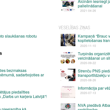
Aicinām iesniegt j
palielināšanai
2021-04-26
VESELĪBAS ZIŅAS
to slaukšanas robotu
Kampaņā “Brauc ves
koplietošanas tra
2020-11-10
Turpinās organizē
veicināšanai un sl
2020-09-22
ties bezmaksas
Strenču PNS pied
zņēmumā, sadarbojoties ar
transportlīdzekļu 
2020-08-26
Informācija par v
tājus piedalīties
2020-07-13
 „Darbs un karjera Latvijā”!
NVA piedāvā Atba
 pieejamība kā
problēmām