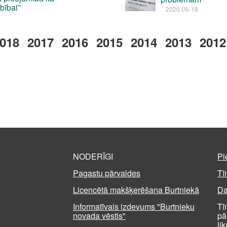
bībai”
2020-06-18
018
2017
2016
2015
2014
2013
2012
NODERĪGI
Pi
Pagastu pārvaldes
Tī
Licencētā makšķerēšana Burtniekā
Da
Informatīvais izdevums "Burtnieku
Tī
novada vēstis"
pā
li