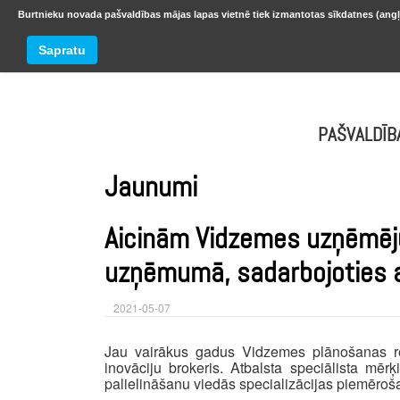
Burtnieku novada pašvaldības mājas lapas vietnē tiek izmantotas sīkdatnes (angļ
BURTNIEKU NOVADS
Trešdiena
Sapratu
oktobr
PAŠVALDĪB
Jaunumi
Aicinām Vidzemes uzņēmēju
uzņēmumā, sadarbojoties a
2021-05-07
Jau vairākus gadus Vidzemes plānošanas re
inovāciju brokeris. Atbalsta speciālista mēr
palielināšanu viedās specializācijas piemēroša