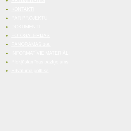
AKTUALITĀTES
KONTAKTI
PAR PROJEKTU
DOKUMENTI
FOTOGALERIJAS
PANORĀMAS 360
INFORMATĪVIE MATERIĀLI
Piekļūstamības paziņojums
Privātuma politika