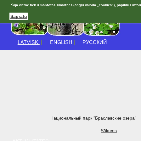
Šajā vietnē tiek izmantotas sīkdatnes (angļu valodā „cookies”), papildus infor
Sapratu
LATVISKI
|
ENGLISH
|
РУССКИЙ
Национальный парк “Браславские озера”
Sākums