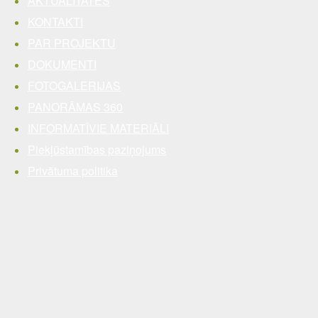
AKTUALITĀTES
KONTAKTI
PAR PROJEKTU
DOKUMENTI
FOTOGALERIJAS
PANORĀMAS 360
INFORMATĪVIE MATERIĀLI
Piekļūstamības paziņojums
Privātuma politika