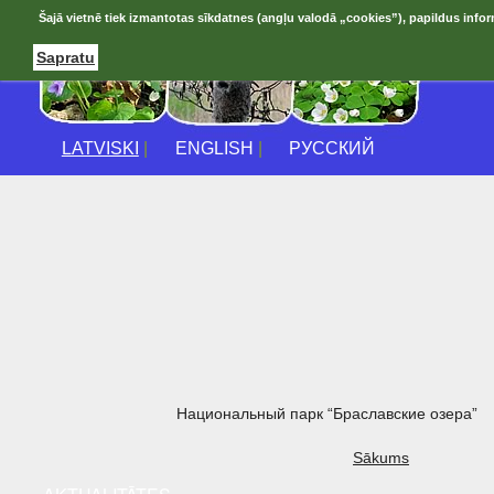
Šajā vietnē tiek izmantotas sīkdatnes (angļu valodā „cookies”), papildus infor
Sapratu
LATVISKI
|
ENGLISH
|
РУССКИЙ
Национальный парк “Браславские озера”
Sākums