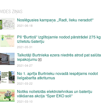
VIDES ZIŅAS
Noslēgusies kampaņa ,,Radi, lieku neradot!”
2021-06-18
PII “Burtiņš” izglītojamie nodod pārstrādei 275 kg
izlietotu bateriju
2021-05-31
Talkotāji Burtnieka ezera niedrēs atrod pat salūta
iepakojumu
2021-04-27
No 1. aprīļa Burtnieku novadā iespējams nodot
lielgabarīta atkritumus
2021-03-22
Notiks nolietotās elektrotehnikas un bateriju
vākšanas akcija “Sper EKO soli”
2021-03-10