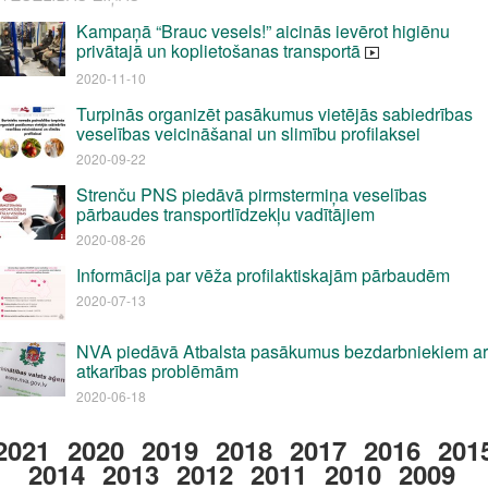
Kampaņā “Brauc vesels!” aicinās ievērot higiēnu
privātajā un koplietošanas transportā
2020-11-10
Turpinās organizēt pasākumus vietējās sabiedrības
veselības veicināšanai un slimību profilaksei
2020-09-22
Strenču PNS piedāvā pirmstermiņa veselības
pārbaudes transportlīdzekļu vadītājiem
2020-08-26
Informācija par vēža profilaktiskajām pārbaudēm
2020-07-13
NVA piedāvā Atbalsta pasākumus bezdarbniekiem ar
atkarības problēmām
2020-06-18
2021
2020
2019
2018
2017
2016
201
2014
2013
2012
2011
2010
2009