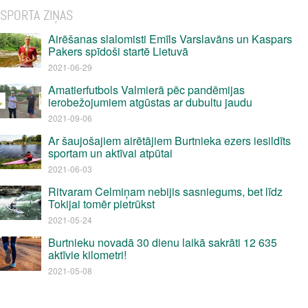
SPORTA ZIŅAS
Airēšanas slalomisti Emīls Varslavāns un Kaspars
Pakers spīdoši startē Lietuvā
2021-06-29
Amatierfutbols Valmierā pēc pandēmijas
ierobežojumiem atgūstas ar dubultu jaudu
2021-09-06
Ar šaujošajiem airētājiem Burtnieka ezers iesildīts
sportam un aktīvai atpūtai
2021-06-03
Ritvaram Celmiņam nebijis sasniegums, bet līdz
Tokijai tomēr pietrūkst
2021-05-24
Burtnieku novadā 30 dienu laikā sakrāti 12 635
aktīvie kilometri!
2021-05-08