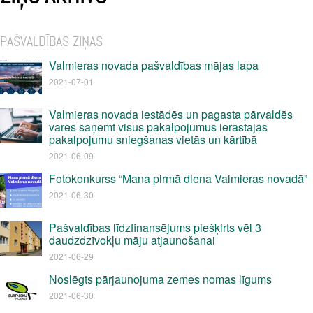
PAŠVALDĪBAS ZIŅAS
Valmieras novada pašvaldības mājas lapa
2021-07-01
Valmieras novada iestādēs un pagasta pārvaldēs
varēs saņemt visus pakalpojumus ierastajās
pakalpojumu sniegšanas vietās un kārtībā
2021-06-09
Fotokonkurss “Mana pirmā diena Valmieras novadā”
2021-06-30
Pašvaldības līdzfinansējums piešķirts vēl 3
daudzdzīvokļu māju atjaunošanai
2021-06-29
Noslēgts pārjaunojuma zemes nomas līgums
2021-06-30