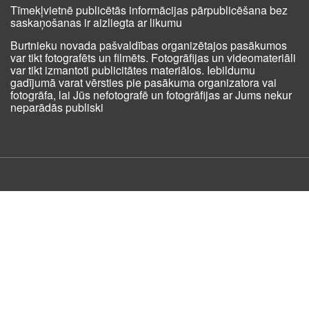
Tīmekļvietnē publicētās informācijas pārpublicēšana bez
saskaņošanas ir aizliegta ar likumu
Burtnieku novada pašvaldības organizētajos pasākumos
var tikt fotografēts un filmēts. Fotogrāfijas un videomateriāli
var tikt izmantoti publicitātes materiālos. Iebildumu
gadījumā varat vērsties pie pasākuma organizatora vai
fotogrāfa, lai Jūs nefotografē un fotogrāfijas ar Jums nekur
neparādās publiski