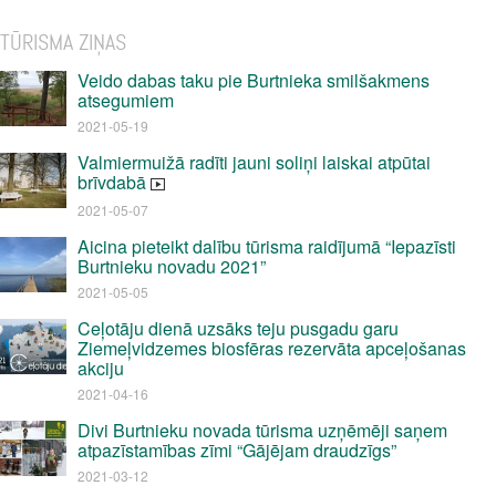
TŪRISMA ZIŅAS
Veido dabas taku pie Burtnieka smilšakmens
atsegumiem
2021-05-19
Valmiermuižā radīti jauni soliņi laiskai atpūtai
brīvdabā
2021-05-07
Aicina pieteikt dalību tūrisma raidījumā “Iepazīsti
Burtnieku novadu 2021”
2021-05-05
Ceļotāju dienā uzsāks teju pusgadu garu
Ziemeļvidzemes biosfēras rezervāta apceļošanas
akciju
2021-04-16
Divi Burtnieku novada tūrisma uzņēmēji saņem
atpazīstamības zīmi “Gājējam draudzīgs”
2021-03-12