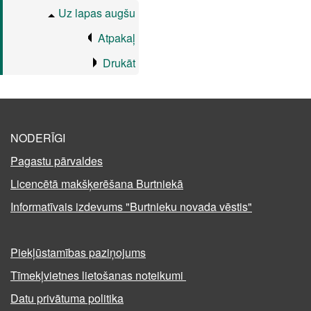
Uz lapas augšu
Atpakaļ
Drukāt
NODERĪGI
Pagastu pārvaldes
Licencētā makšķerēšana Burtniekā
Informatīvais izdevums "Burtnieku novada vēstis"
Piekļūstamības paziņojums
Tīmekļvietnes lietošanas noteikumi
Datu privātuma politika