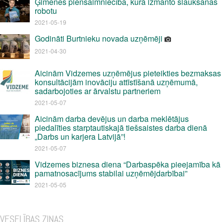
Ģimenes piensaimniecība, kurā izmanto slaukšanas
robotu
2021-05-19
Godināti Burtnieku novada uzņēmēji
2021-04-30
Aicinām Vidzemes uzņēmējus pieteikties bezmaksas
konsultācijām inovāciju attīstīšanā uzņēmumā,
sadarbojoties ar ārvalstu partneriem
2021-05-07
Aicinām darba devējus un darba meklētājus
piedalīties starptautiskajā tiešsaistes darba dienā
„Darbs un karjera Latvijā”!
2021-05-07
Vidzemes biznesa diena “Darbaspēka pieejamība kā
pamatnosacījums stabilai uzņēmējdarbībai”
2021-05-05
VESELĪBAS ZIŅAS