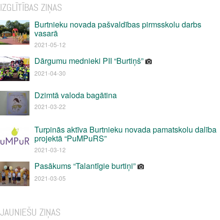
IZGLĪTĪBAS ZIŅAS
Burtnieku novada pašvaldības pirmsskolu darbs
vasarā
2021-05-12
Dārgumu mednieki PII “Burtiņš”
2021-04-30
Dzimtā valoda bagātina
2021-03-22
Turpinās aktīva Burtnieku novada pamatskolu dalība
projektā “PuMPuRS”
2021-03-12
Pasākums “Talantīgie burtiņi”
2021-03-05
JAUNIEŠU ZIŅAS