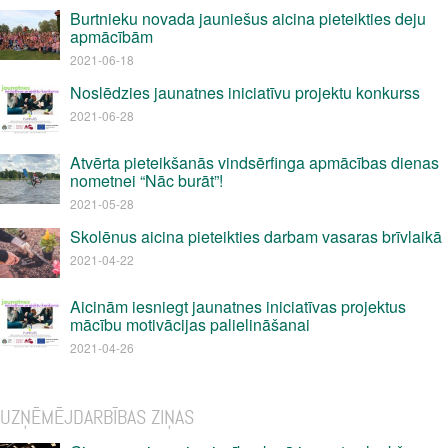
Burtnieku novada jauniešus aicina pieteikties deju
apmācībām
2021-06-18
Noslēdzies jaunatnes iniciatīvu projektu konkurss
2021-06-28
Atvērta pieteikšanās vindsērfinga apmācības dienas
nometnei “Nāc burāt”!
2021-05-28
Skolēnus aicina pieteikties darbam vasaras brīvlaikā
2021-04-22
Aicinām iesniegt jaunatnes iniciatīvas projektus
mācību motivācijas palielināšanai
2021-04-26
UZŅĒMĒJDARBĪBAS ZIŅAS