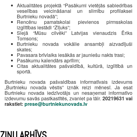
Aktualitātes projektā “Pasākumi vietējās sabiedrības
veselības veicināšanai un slimību profilaksei
Burtnieku novadā”;
Rencēnu pamatskolai pievienos pirmsskolas
izglītības iestādi “Zīļuks”;
Slejā “Mūsu cilvēki” Latvijas vienaudzis Ēriks
Tomsons;
Burtnieku novada vokālie ansambļi aizvadījuši
skates;
Pavasara brīvlaiks iesākās ar jauniešu nakts trasi;
Pasākumu kalendārs aprīlim;
Citas aktualitātes pašvaldībā, kultūrā, izglītībā un
sportā.
Burtnieku novada pašvaldības informatīvais izdevums
„Burtnieku novada vēstis” iznāk reizi mēnesī. Ja esat
Burtnieku novada iedzīvotājs un nesaņemat informatīvo
izdevumu savās pastkastītēs, zvaniet pa tālr.
20219631 vai
rakstiet:
prese@burtniekunovads.lv
ZIŅU ARHĪVS