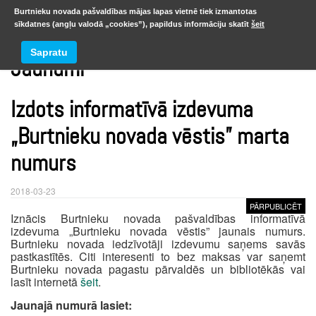
Burtnieku novada pašvaldības mājas lapas vietnē tiek izmantotas
sīkdatnes (angļu valodā „cookies”), papildus informāciju skatīt
šeit
Sapratu
Jaunumi
Izdots informatīvā izdevuma
„Burtnieku novada vēstis” marta
numurs
2018-03-23
PĀRPUBLICĒT
Iznācis Burtnieku novada pašvaldības informatīvā
izdevuma „Burtnieku novada vēstis” jaunais numurs.
Burtnieku novada iedzīvotāji izdevumu saņems savās
pastkastītēs. Citi interesenti to bez maksas var saņemt
Burtnieku novada pagastu pārvaldēs un bibliotēkās vai
lasīt internetā
šeit
.
Jaunajā numurā lasiet: