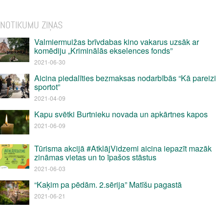
NOTIKUMU ZIŅAS
Valmiermuižas brīvdabas kino vakarus uzsāk ar
komēdiju „Kriminālās ekselences fonds”
2021-06-30
Aicina piedalīties bezmaksas nodarbībās “Kā pareizi
sportot”
2021-04-09
Kapu svētki Burtnieku novada un apkārtnes kapos
2021-06-09
Tūrisma akcijā #AtklājVidzemi aicina iepazīt mazāk
zināmas vietas un to īpašos stāstus
2021-06-03
“Kaķim pa pēdām. 2.sērija” Matīšu pagastā
2021-06-21