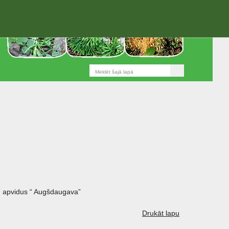
 apvidus “ Augšdaugava”
Drukāt lapu