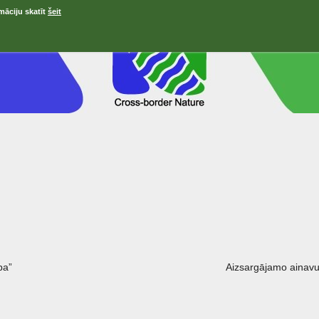
māciju skatīt
šeit
ра”
Aizsargājamo ainavu