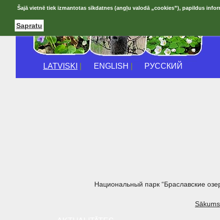
Šajā vietnē tiek izmantotas sīkdatnes (angļu valodā „cookies”), papildus infor
Sapratu
LATVISKI
|
ENGLISH
|
РУССКИЙ
Национальный парк “Браславские озе
Sākums