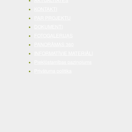
AKTUALITĀTES
KONTAKTI
PAR PROJEKTU
DOKUMENTI
FOTOGALERIJAS
PANORĀMAS 360
INFORMATĪVIE MATERIĀLI
Piekļūstamības paziņojums
Privātuma politika