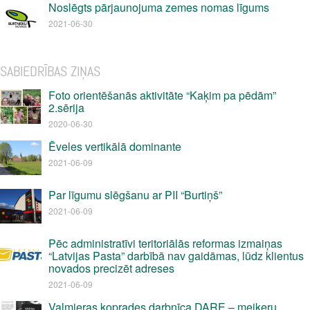
Noslēgts pārjaunojuma zemes nomas līgums
2021-06-30
SABIEDRĪBAS ZIŅAS
Foto orientēšanās aktivitāte “Kaķim pa pēdām”
2.sērija
2020-06-30
Ēveles vertikālā dominante
2021-06-09
Par līgumu slēgšanu ar PII “Burtiņš”
2021-06-09
Pēc administratīvi teritoriālās reformas izmaiņas
“Latvijas Pasta” darbībā nav gaidāmas, lūdz klientus
novados precizēt adreses
2021-06-09
Valmieras koprades darbnīca DARE – meikeru