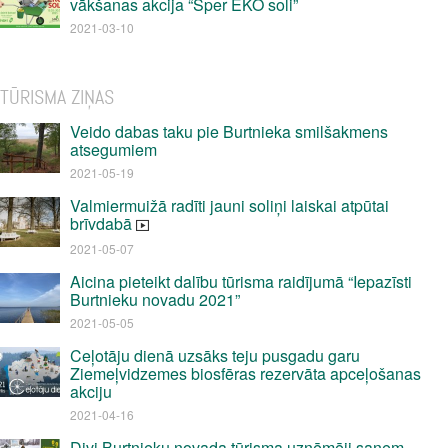
vākšanas akcija “Sper EKO soli”
2021-03-10
TŪRISMA ZIŅAS
Veido dabas taku pie Burtnieka smilšakmens
atsegumiem
2021-05-19
Valmiermuižā radīti jauni soliņi laiskai atpūtai
brīvdabā
2021-05-07
Aicina pieteikt dalību tūrisma raidījumā “Iepazīsti
Burtnieku novadu 2021”
2021-05-05
Ceļotāju dienā uzsāks teju pusgadu garu
Ziemeļvidzemes biosfēras rezervāta apceļošanas
akciju
2021-04-16
Divi Burtnieku novada tūrisma uzņēmēji saņem