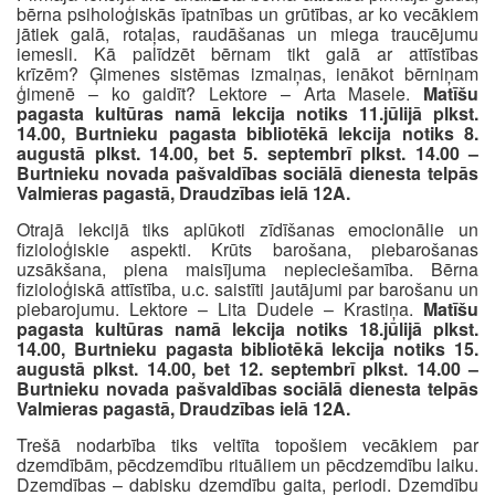
bērna psiholoģiskās īpatnības un grūtības, ar ko vecākiem
jātiek galā, rotaļas, raudāšanas un miega traucējumu
iemesli. Kā palīdzēt bērnam tikt galā ar attīstības
krīzēm? Ģimenes sistēmas izmaiņas, ienākot bērniņam
ģimenē – ko gaidīt? Lektore – Arta Masele.
Matīšu
pagasta kultūras namā lekcija notiks 11.jūlijā plkst.
14.00, Burtnieku pagasta bibliotēkā lekcija notiks 8.
augustā plkst. 14.00, bet 5. septembrī plkst. 14.00 –
Burtnieku novada pašvaldības sociālā dienesta telpās
Valmieras pagastā, Draudzības ielā 12A.
Otrajā lekcijā tiks aplūkoti zīdīšanas emocionālie un
fizioloģiskie aspekti. Krūts barošana, piebarošanas
uzsākšana, piena maisījuma nepieciešamība. Bērna
fizioloģiskā attīstība, u.c. saistīti jautājumi par barošanu un
piebarojumu. Lektore – Lita Dudele – Krastiņa.
Matīšu
pagasta kultūras namā lekcija notiks 18.jūlijā plkst.
14.00, Burtnieku pagasta bibliotēkā lekcija notiks 15.
augustā plkst. 14.00, bet 12. septembrī plkst. 14.00 –
Burtnieku novada pašvaldības sociālā dienesta telpās
Valmieras pagastā, Draudzības ielā 12A.
Trešā nodarbība tiks veltīta topošiem vecākiem par
dzemdībām, pēcdzemdību rituāliem un pēcdzemdību laiku.
Dzemdības – dabisku dzemdību gaita, periodi. Dzemdību