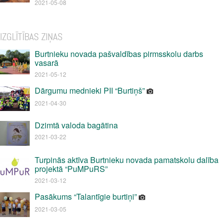
2021-05-08
IZGLĪTĪBAS ZIŅAS
Burtnieku novada pašvaldības pirmsskolu darbs
vasarā
2021-05-12
Dārgumu mednieki PII “Burtiņš”
2021-04-30
Dzimtā valoda bagātina
2021-03-22
Turpinās aktīva Burtnieku novada pamatskolu dalība
projektā “PuMPuRS”
2021-03-12
Pasākums “Talantīgie burtiņi”
2021-03-05