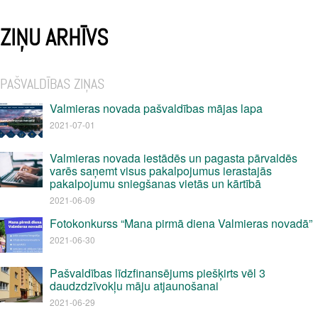
ZIŅU ARHĪVS
PAŠVALDĪBAS ZIŅAS
Valmieras novada pašvaldības mājas lapa
2021-07-01
Valmieras novada iestādēs un pagasta pārvaldēs
varēs saņemt visus pakalpojumus ierastajās
pakalpojumu sniegšanas vietās un kārtībā
2021-06-09
Fotokonkurss “Mana pirmā diena Valmieras novadā”
2021-06-30
Pašvaldības līdzfinansējums piešķirts vēl 3
daudzdzīvokļu māju atjaunošanai
2021-06-29