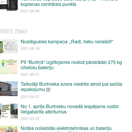
kopienas centrālais punkts
2021-06-09
VIDES ZIŅAS
Noslēgusies kampaņa ,,Radi, lieku neradot!”
2021-06-18
PII “Burtiņš” izglītojamie nodod pārstrādei 275 kg
izlietotu bateriju
2021-05-31
Talkotāji Burtnieka ezera niedrēs atrod pat salūta
iepakojumu
2021-04-27
No 1. aprīļa Burtnieku novadā iespējams nodot
lielgabarīta atkritumus
2021-03-22
Notiks nolietotās elektrotehnikas un bateriju