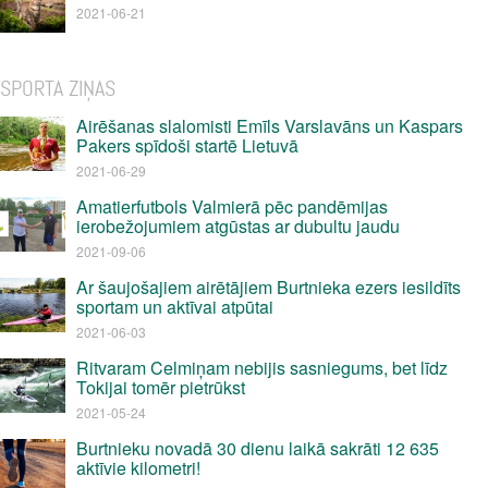
2021-06-21
SPORTA ZIŅAS
Airēšanas slalomisti Emīls Varslavāns un Kaspars
Pakers spīdoši startē Lietuvā
2021-06-29
Amatierfutbols Valmierā pēc pandēmijas
ierobežojumiem atgūstas ar dubultu jaudu
2021-09-06
Ar šaujošajiem airētājiem Burtnieka ezers iesildīts
sportam un aktīvai atpūtai
2021-06-03
Ritvaram Celmiņam nebijis sasniegums, bet līdz
Tokijai tomēr pietrūkst
2021-05-24
Burtnieku novadā 30 dienu laikā sakrāti 12 635
aktīvie kilometri!