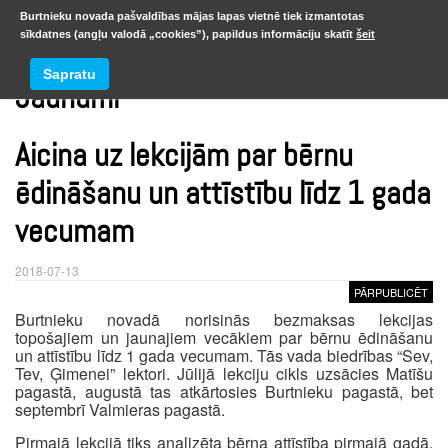
Burtnieku novada pašvaldības mājas lapas vietnē tiek izmantotas
sīkdatnes (angļu valodā „cookies”), papildus informāciju skatīt
šeit
Sapratu
Jaunumi
Aicina uz lekcijām par bērnu
ēdināšanu un attīstību līdz 1 gada
vecumam
2018-07-13
PĀRPUBLICĒT
Burtnieku novadā norisinās bezmaksas lekcijas
topošajiem un jaunajiem vecākiem par bērnu ēdināšanu
un attīstību līdz 1 gada vecumam. Tās vada biedrības “Sev,
Tev, Ģimenei” lektori. Jūlijā lekciju cikls uzsācies Matīšu
pagastā, augustā tas atkārtosies Burtnieku pagastā, bet
septembrī Valmieras pagastā.
Pirmajā lekcijā tiks analizēta bērna attīstība pirmajā gadā,