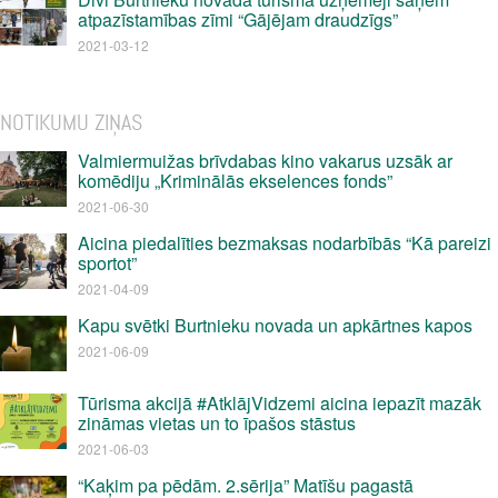
atpazīstamības zīmi “Gājējam draudzīgs”
2021-03-12
NOTIKUMU ZIŅAS
Valmiermuižas brīvdabas kino vakarus uzsāk ar
komēdiju „Kriminālās ekselences fonds”
2021-06-30
Aicina piedalīties bezmaksas nodarbībās “Kā pareizi
sportot”
2021-04-09
Kapu svētki Burtnieku novada un apkārtnes kapos
2021-06-09
Tūrisma akcijā #AtklājVidzemi aicina iepazīt mazāk
zināmas vietas un to īpašos stāstus
2021-06-03
“Kaķim pa pēdām. 2.sērija” Matīšu pagastā