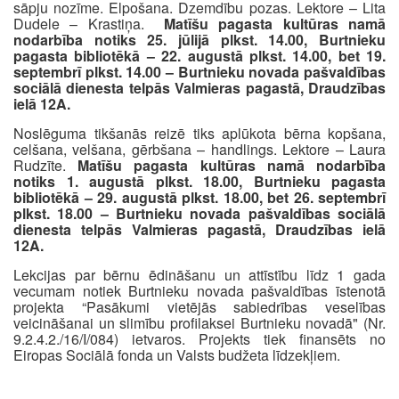
sāpju nozīme. Elpošana. Dzemdību pozas. Lektore – Lita
Dudele – Krastiņa.
Matīšu pagasta kultūras namā
nodarbība notiks 25. jūlijā plkst. 14.00, Burtnieku
pagasta bibliotēkā – 22. augustā plkst. 14.00, bet 19.
septembrī plkst. 14.00 – Burtnieku novada pašvaldības
sociālā dienesta telpās Valmieras pagastā, Draudzības
ielā 12A.
Noslēguma tikšanās reizē tiks aplūkota bērna kopšana,
celšana, velšana, gērbšana – handlings. Lektore – Laura
Rudzīte.
Matīšu pagasta kultūras namā nodarbība
notiks 1. augustā plkst. 18.00, Burtnieku pagasta
bibliotēkā – 29. augustā plkst. 18.00, bet 26. septembrī
plkst. 18.00 – Burtnieku novada pašvaldības sociālā
dienesta telpās Valmieras pagastā, Draudzības ielā
12A.
Lekcijas par bērnu ēdināšanu un attīstību līdz 1 gada
vecumam notiek Burtnieku novada pašvaldības īstenotā
projekta “Pasākumi vietējās sabiedrības veselības
veicināšanai un slimību profilaksei Burtnieku novadā" (Nr.
9.2.4.2./16/I/084) ietvaros. Projekts tiek finansēts no
Eiropas Sociālā fonda un Valsts budžeta līdzekļiem.