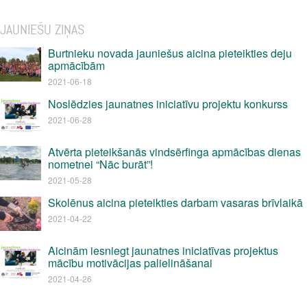
JAUNIEŠU ZIŅAS
Burtnieku novada jauniešus aicina pieteikties deju
apmācībām
2021-06-18
Noslēdzies jaunatnes iniciatīvu projektu konkurss
2021-06-28
Atvērta pieteikšanās vindsērfinga apmācības dienas
nometnei “Nāc burāt”!
2021-05-28
Skolēnus aicina pieteikties darbam vasaras brīvlaikā
2021-04-22
Aicinām iesniegt jaunatnes iniciatīvas projektus
mācību motivācijas palielināšanai
2021-04-26