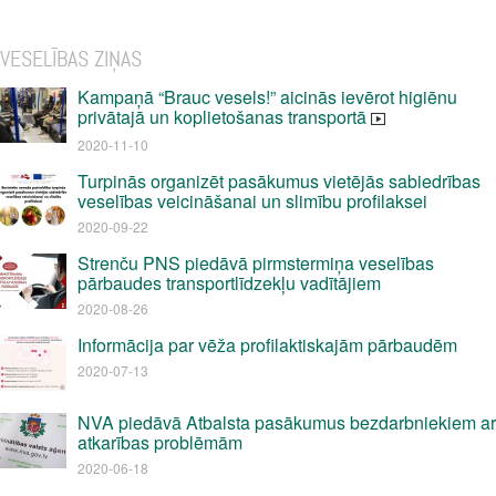
VESELĪBAS ZIŅAS
Kampaņā “Brauc vesels!” aicinās ievērot higiēnu
privātajā un koplietošanas transportā
2020-11-10
Turpinās organizēt pasākumus vietējās sabiedrības
veselības veicināšanai un slimību profilaksei
2020-09-22
Strenču PNS piedāvā pirmstermiņa veselības
pārbaudes transportlīdzekļu vadītājiem
2020-08-26
Informācija par vēža profilaktiskajām pārbaudēm
2020-07-13
NVA piedāvā Atbalsta pasākumus bezdarbniekiem ar
atkarības problēmām
2020-06-18