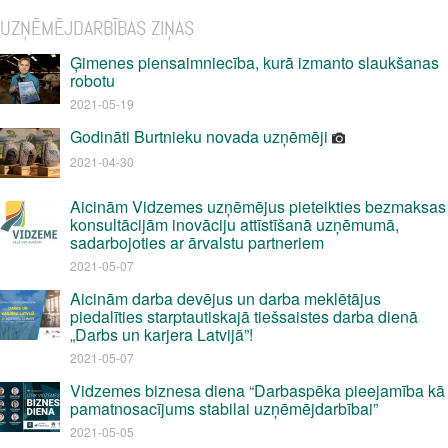
UZŅĒMĒJDARBĪBAS ZIŅAS
Ģimenes piensaimniecība, kurā izmanto slaukšanas
robotu
2021-05-19
Godināti Burtnieku novada uzņēmēji
2021-04-30
Aicinām Vidzemes uzņēmējus pieteikties bezmaksas
konsultācijām inovāciju attīstīšanā uzņēmumā,
sadarbojoties ar ārvalstu partneriem
2021-05-07
Aicinām darba devējus un darba meklētājus
piedalīties starptautiskajā tiešsaistes darba dienā
„Darbs un karjera Latvijā”!
2021-05-07
Vidzemes biznesa diena “Darbaspēka pieejamība kā
pamatnosacījums stabilai uzņēmējdarbībai”
2021-05-05