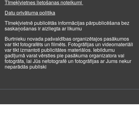
Tīmekļvietnes lietošanas noteikumi
Datu privātuma politika
Tīmekļvietnē publicētās informācijas pārpublicēšana bez
saskaņošanas ir aizliegta ar likumu
Burtnieku novada pašvaldības organizētajos pasākumos
var tikt fotografēts un filmēts. Fotogrāfijas un videomateriāli
var tikt izmantoti publicitātes materiālos. Iebildumu
gadījumā varat vērsties pie pasākuma organizatora vai
fotogrāfa, lai Jūs nefotografē un fotogrāfijas ar Jums nekur
neparādās publiski