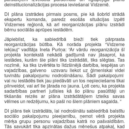
deinstitucionalizācijas procesa ieviešanai Vidzemē.
DI plāna izstrādes pirmais posms, pie kā šobrīd strādā
ekspertu komanda, paredz esošās situācijas izpēti
Vidzemes reģionā, kā arī reorganizācijas plānu izstrādi
bērnu sociālās aprūpes iestādēm.
Jāpiebilst, ka sabiedrībā bieži tiek pārprasta
reorganizācijas būtība. Kā norāda projekta “Vidzeme
iekļauj” vadītāja Ineta Puriņa: “Ar vārdu
reorganizācija
šī
projekta kontekstā nekādā gadījumā nav jāsaprot, ka
iestādes, kurām šie plāni tiks izstrādāti, tiks slēgtas. Tas
nozīmē, ka tiks izvērtēta to līdzšinējā darbība, iespējas un
vajadzības, galveno uzsvaru liekot uz ģimeniskai videi
tuvinātu pakalpojumu nodrošināšanu. Šādi pakalpojumi
vai nu iestādēs tiek jau piedāvāti un tos nepieciešams tikai
pilnveidot, vai arī tie jārada no jauna. Ļoti ceru, ka projekta
sadarbības partneri jutīsies kā šo plānu pasūtītāji un
tikšanās reizēs ar plāna izstrādātājiem izteiks savas
vēlmes un redzējumu, ko paši no šiem plāniem sagaida. ”
DI plāns tiek izstrādāts, lai nodrošinātu sabiedrībā balstītu
sociālo pakalpojumu pieejamību, ņemot vērā projekta
mērķa grupu personu vajadzības katrā no pašvaldībām.
Tās savukārt tika apzinātas dažus mēnešus atpakaļ, kad