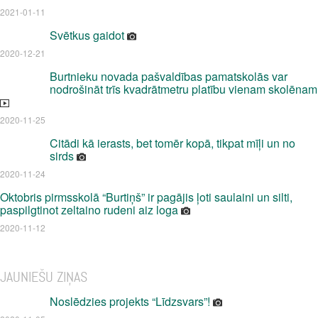
2021-01-11
Svētkus gaidot
2020-12-21
Burtnieku novada pašvaldības pamatskolās var
nodrošināt trīs kvadrātmetru platību vienam skolēnam
2020-11-25
Citādi kā ierasts, bet tomēr kopā, tikpat mīļi un no
sirds
2020-11-24
Oktobris pirmsskolā “Burtiņš” ir pagājis ļoti saulaini un silti,
paspilgtinot zeltaino rudeni aiz loga
2020-11-12
JAUNIEŠU ZIŅAS
Noslēdzies projekts “Līdzsvars”!