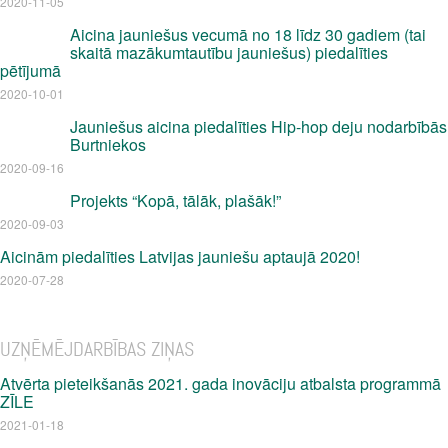
2020-11-05
Aicina jauniešus vecumā no 18 līdz 30 gadiem (tai
skaitā mazākumtautību jauniešus) piedalīties
pētījumā
2020-10-01
Jauniešus aicina piedalīties Hip-hop deju nodarbībās
Burtniekos
2020-09-16
Projekts “Kopā, tālāk, plašāk!”
2020-09-03
Aicinām piedalīties Latvijas jauniešu aptaujā 2020!
2020-07-28
UZŅĒMĒJDARBĪBAS ZIŅAS
Atvērta pieteikšanās 2021. gada inovāciju atbalsta programmā
ZĪLE
2021-01-18