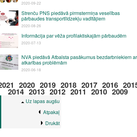
2020-09-22
Strenču PNS piedāvā pirmstermiņa veselības
pārbaudes transportlīdzekļu vadītājiem
2020-08-26
Informācija par vēža profilaktiskajām pārbaudēm
2020-07-13
NVA piedāvā Atbalsta pasākumus bezdarbniekiem ar
atkarības problēmām
2020-06-18
2021
2020
2019
2018
2017
2016
201
2014
2013
2012
2011
2010
2009
Uz lapas augšu
Atpakaļ
Drukāt