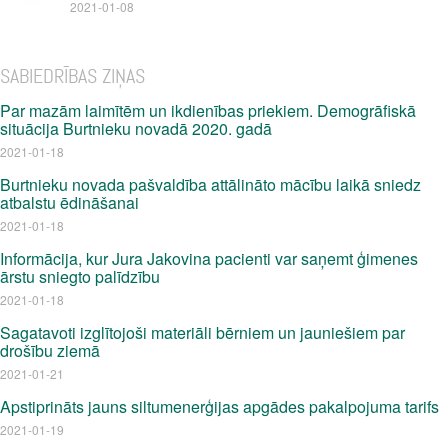
2021-01-08
SABIEDRĪBAS ZIŅAS
Par mazām laimītēm un ikdienības priekiem. Demogrāfiskā
situācija Burtnieku novadā 2020. gadā
2021-01-18
Burtnieku novada pašvaldība attālināto mācību laikā sniedz
atbalstu ēdināšanai
2021-01-18
Informācija, kur Jura Jakovina pacienti var saņemt ģimenes
ārstu sniegto palīdzību
2021-01-18
Sagatavoti izglītojoši materiāli bērniem un jauniešiem par
drošību ziemā
2021-01-21
Apstiprināts jauns siltumenerģijas apgādes pakalpojuma tarifs
2021-01-19