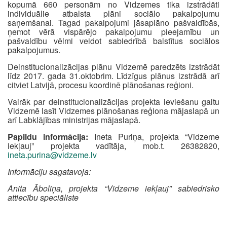
kopumā 660 personām no Vidzemes tika izstrādāti
individuālie atbalsta plāni sociālo pakalpojumu
saņemšanai. Tagad pakalpojumi jāsaplāno pašvaldībās,
ņemot vērā vispārējo pakalpojumu pieejamību un
pašvaldību vēlmi veidot sabiedrībā balstītus sociālos
pakalpojumus.
Deinstitucionalizācijas plānu Vidzemē paredzēts izstrādāt
līdz 2017. gada 31.oktobrim. Līdzīgus plānus izstrādā arī
citviet Latvijā, procesu koordinē plānošanas reģioni.
Vairāk par deinstitucionalizācijas projekta ieviešanu gaitu
Vidzemē lasīt Vidzemes plānošanas reģiona mājaslapā un
arī Labklājības ministrijas mājaslapā.
Papildu informācija:
Ineta Puriņa, projekta “Vidzeme
iekļauj” projekta vadītāja, mob.t. 26382820,
ineta.purina@vidzeme.lv
Informāciju sagatavoja:
Anita Āboliņa, projekta “Vidzeme iekļauj” sabiedrisko
attiecību speciāliste