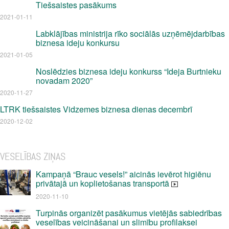
Tiešsaistes pasākums
2021-01-11
Labklājības ministrija rīko sociālās uzņēmējdarbības
biznesa ideju konkursu
2021-01-05
Noslēdzies biznesa ideju konkurss “Ideja Burtnieku
novadam 2020”
2020-11-27
LTRK tiešsaistes Vidzemes biznesa dienas decembrī
2020-12-02
VESELĪBAS ZIŅAS
Kampaņā “Brauc vesels!” aicinās ievērot higiēnu
privātajā un koplietošanas transportā
2020-11-10
Turpinās organizēt pasākumus vietējās sabiedrības
veselības veicināšanai un slimību profilaksei