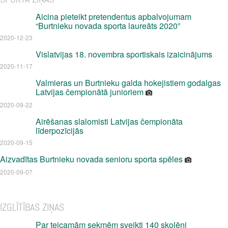
Aicina pieteikt pretendentus apbalvojumam
“Burtnieku novada sporta laureāts 2020”
2020-12-23
Vislatvijas 18. novembra sportiskais izaicinājums
2020-11-17
Valmieras un Burtnieku galda hokejistiem godalgas
Latvijas čempionātā junioriem
2020-09-22
Airēšanas slalomisti Latvijas čempionāta
līderpozīcijās
2020-09-15
Aizvadītas Burtnieku novada senioru sporta spēles
2020-09-07
IZGLĪTĪBAS ZIŅAS
Par teicamām sekmēm sveikti 140 skolēni