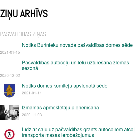
ZIŅU ARHĪVS
PAŠVALDĪBAS ZIŅAS
Notiks Burtnieku novada pašvaldības domes sēde
2021-01-15
Pašvaldības autoceļu un ielu uzturēšana ziemas
sezonā
2020-12-02
Notiks domes komiteju apvienotā sēde
2021-01-11
Izmaiņas apmeklētāju pieņemšanā
2020-11-03
Līdz ar salu uz pašvaldības grants autoceļiem atceļ
transporta masas ierobežojumus