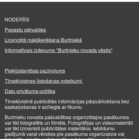
NODERĪGI
Pagastu pārvaldes
Licencētā makšķerēšana Burtniekā
Informatīvais izdevums "Burtnieku novada vēstis"
Piekļūstamības paziņojums
Tīmekļvietnes lietošanas noteikumi
Datu privātuma politika
Tīmekļvietnē publicētās informācijas pārpublicēšana bez
saskaņošanas ir aizliegta ar likumu
Burtnieku novada pašvaldības organizētajos pasākumos
var tikt fotografēts un filmēts. Fotogrāfijas un videomateriāli
var tikt izmantoti publicitātes materiālos. Iebildumu
gadījumā varat vērsties pie pasākuma organizatora vai