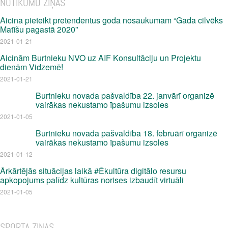
NOTIKUMU ZIŅAS
Aicina pieteikt pretendentus goda nosaukumam “Gada cilvēks
Matīšu pagastā 2020”
2021-01-21
Aicinām Burtnieku NVO uz AIF Konsultāciju un Projektu
dienām Vidzemē!
2021-01-21
Burtnieku novada pašvaldība 22. janvārī organizē
vairākas nekustamo īpašumu izsoles
2021-01-05
Burtnieku novada pašvaldība 18. februārī organizē
vairākas nekustamo īpašumu izsoles
2021-01-12
Ārkārtējās situācijas laikā #Ēkultūra digitālo resursu
apkopojums palīdz kultūras norises izbaudīt virtuāli
2021-01-05
SPORTA ZIŅAS