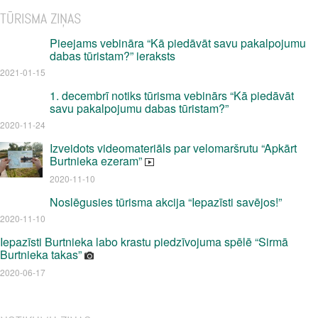
TŪRISMA ZIŅAS
Pieejams vebināra “Kā piedāvāt savu pakalpojumu
dabas tūristam?” ieraksts
2021-01-15
1. decembrī notiks tūrisma vebinārs “Kā piedāvāt
savu pakalpojumu dabas tūristam?”
2020-11-24
Izveidots videomateriāls par velomaršrutu “Apkārt
Burtnieka ezeram”
2020-11-10
Noslēgusies tūrisma akcija “Iepazīsti savējos!”
2020-11-10
Iepazīsti Burtnieka labo krastu piedzīvojuma spēlē “Sirmā
Burtnieka takas”
2020-06-17