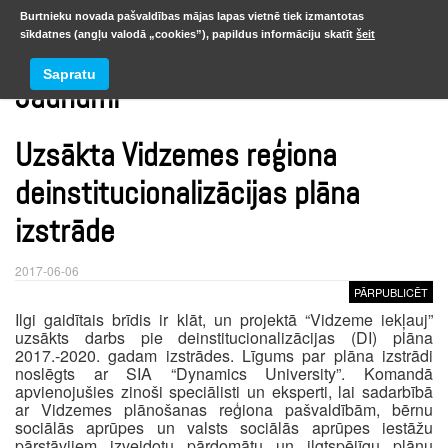
Burtnieku novada pašvaldības mājas lapas vietnē tiek izmantotas
sīkdatnes (angļu valodā „cookies”), papildus informāciju skatīt
šeit
Sapratu
Jaunumi
Uzsākta Vidzemes reģiona
deinstitucionalizācijas plāna
izstrāde
2017-06-06
PĀRPUBLICĒT
Ilgi gaidītais brīdis ir klāt, un projektā “Vidzeme iekļauj”
uzsākts darbs pie deinstitucionalizācijas (DI) plāna
2017.-2020. gadam izstrādes. Līgums par plāna izstrādi
noslēgts ar SIA “Dynamics University”. Komandā
apvienojušies zinoši speciālisti un eksperti, lai sadarbībā
ar Vidzemes plānošanas reģiona pašvaldībām, bērnu
sociālās aprūpes un valsts sociālās aprūpes iestāžu
pārstāvjiem izveidotu pārdomātu un ilgtspējīgu plānu