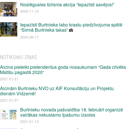
Noslēgusies tūrisma akcija “Iepazīsti savējos!”
2020-11-10
Iepazīsti Burtnieka labo krastu piedzīvojuma spēlē
“Sirmā Burtnieka takas”
2020-06-17
NOTIKUMU ZIŅAS
Aicina pieteikt pretendentus goda nosaukumam “Gada cilvēks
Matīšu pagastā 2020”
2021-01-21
Aicinām Burtnieku NVO uz AIF Konsultāciju un Projektu
dienām Vidzemē!
2021-01-21
Burtnieku novada pašvaldība 18. februārī organizē
vairākas nekustamo īpašumu izsoles
2021-01-12