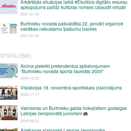
Ārkārtējās situācijas laikā #Ēkultūra digitālo resursu
apkopojums palīdz kultūras norises izbaudīt virtuāli
2021-01-05
Burtnieku novada pašvaldība 22. janvārī organizē
vairākas nekustamo īpašumu izsoles
2021-01-05
SPORTA ZIŅAS
Aicina pieteikt pretendentus apbalvojumam
“Burtnieku novada sporta laureāts 2020”
2020-12-23
Vislatvijas 18. novembra sportiskais izaicinājums
2020-11-17
Valmieras un Burtnieku galda hokejistiem godalgas
Latvijas čempionātā junioriem
2020-09-22
Airēšanas slalomisti Latvijas čempionāta