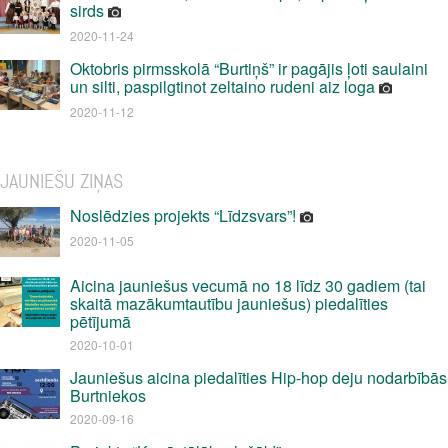
sirds
2020-11-24
Oktobris pirmsskolā “Burtiņš” ir pagājis ļoti saulaini
un silti, paspilgtinot zeltaino rudeni aiz loga
2020-11-12
JAUNIEŠU ZIŅAS
Noslēdzies projekts “Līdzsvars”!
2020-11-05
Aicina jauniešus vecumā no 18 līdz 30 gadiem (tai
skaitā mazākumtautību jauniešus) piedalīties
pētījumā
2020-10-01
Jauniešus aicina piedalīties Hip-hop deju nodarbībās
Burtniekos
2020-09-16