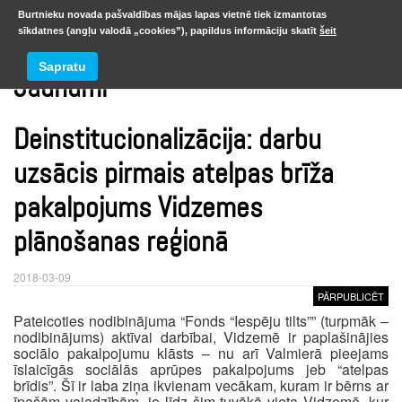
Burtnieku novada pašvaldības mājas lapas vietnē tiek izmantotas
sīkdatnes (angļu valodā „cookies”), papildus informāciju skatīt
šeit
Sapratu
Jaunumi
Deinstitucionalizācija: darbu
uzsācis pirmais atelpas brīža
pakalpojums Vidzemes
plānošanas reģionā
2018-03-09
PĀRPUBLICĒT
Pateicoties nodibinājuma “Fonds “Iespēju tilts”” (turpmāk –
nodibinājums) aktīvai darbībai, Vidzemē ir paplašinājies
sociālo pakalpojumu klāsts – nu arī Valmierā pieejams
īslaicīgās sociālās aprūpes pakalpojums jeb “atelpas
brīdis”. Šī ir laba ziņa ikvienam vecākam, kuram ir bērns ar
īpašām vajadzībām, jo līdz šim tuvākā vieta Vidzemē, kur