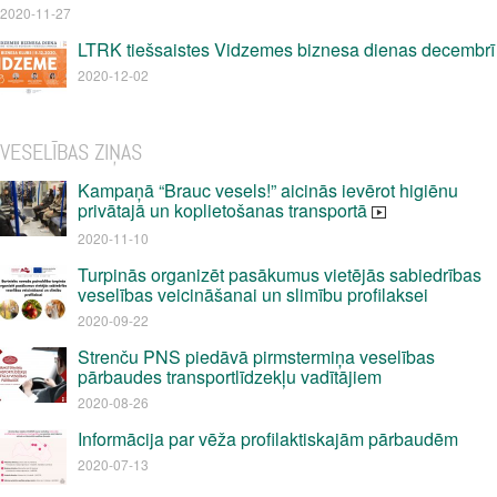
2020-11-27
LTRK tiešsaistes Vidzemes biznesa dienas decembrī
2020-12-02
VESELĪBAS ZIŅAS
Kampaņā “Brauc vesels!” aicinās ievērot higiēnu
privātajā un koplietošanas transportā
2020-11-10
Turpinās organizēt pasākumus vietējās sabiedrības
veselības veicināšanai un slimību profilaksei
2020-09-22
Strenču PNS piedāvā pirmstermiņa veselības
pārbaudes transportlīdzekļu vadītājiem
2020-08-26
Informācija par vēža profilaktiskajām pārbaudēm
2020-07-13