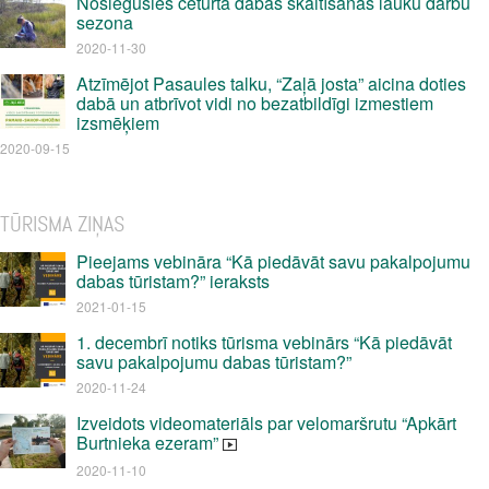
Noslēgusies ceturtā dabas skaitīšanas lauku darbu
sezona
2020-11-30
Atzīmējot Pasaules talku, “Zaļā josta” aicina doties
dabā un atbrīvot vidi no bezatbildīgi izmestiem
izsmēķiem
2020-09-15
TŪRISMA ZIŅAS
Pieejams vebināra “Kā piedāvāt savu pakalpojumu
dabas tūristam?” ieraksts
2021-01-15
1. decembrī notiks tūrisma vebinārs “Kā piedāvāt
savu pakalpojumu dabas tūristam?”
2020-11-24
Izveidots videomateriāls par velomaršrutu “Apkārt
Burtnieka ezeram”
2020-11-10