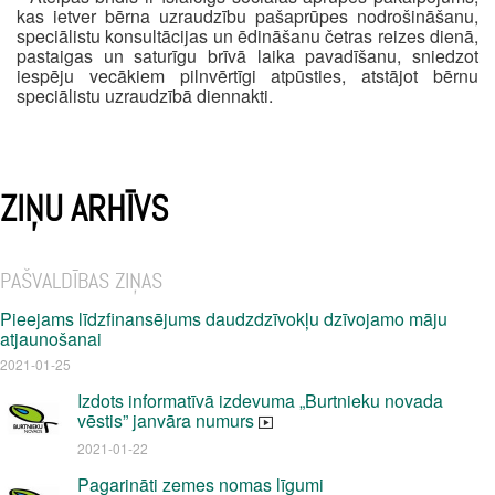
kas ietver bērna uzraudzību pašaprūpes nodrošināšanu,
speciālistu konsultācijas un ēdināšanu četras reizes dienā,
pastaigas un saturīgu brīvā laika pavadīšanu, sniedzot
iespēju vecākiem pilnvērtīgi atpūsties, atstājot bērnu
speciālistu uzraudzībā diennakti.
ZIŅU ARHĪVS
PAŠVALDĪBAS ZIŅAS
Pieejams līdzfinansējums daudzdzīvokļu dzīvojamo māju
atjaunošanai
2021-01-25
Izdots informatīvā izdevuma „Burtnieku novada
vēstis” janvāra numurs
2021-01-22
Pagarināti zemes nomas līgumi