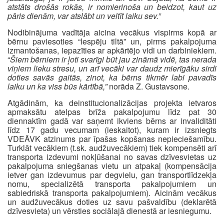
atstāts drošās rokās, ir nomierinoša un beidzot, kaut uz
pāris dienām, var atslābt un veltīt laiku sev.”
Nodibinājuma vadītāja aicina vecākus vispirms kopā ar
bērnu paviesoties “Iespēju tiltā” un, pirms pakalpojuma
izmantošanas, iepazīties ar apkārtējo vidi un darbiniekiem.
“
Šiem bērniem ir ļoti svarīgi būt jau zināmā vidē, tas nerada
viņiem lieku stresu, un arī vecāki var daudz mierīgāku sirdi
doties savās gaitās, zinot, ka bērns tikmēr labi pavadīs
laiku un ka viss būs kārtībā,”
norāda Z. Gustavsone.
Atgādinām, ka deinstitucionalizācijas projekta ietvaros
apmaksātu atelpas brīža pakalpojumu līdz pat 30
diennaktīm gadā var saņemt ikviens bērns ar invaliditāti
līdz 17 gadu vecumam (ieskaitot), kuram ir izsniegts
VDEĀVK atzinums par īpašas kopšanas nepieciešamību.
Turklāt vecākiem (t.sk. audžuvecākiem) tiek kompensēti arī
transporta izdevumi nokļūšanai no savas dzīvesvietas uz
pakalpojuma sniegšanas vietu un atpakaļ (kompensācija
ietver gan izdevumus par degvielu, gan transportlīdzekļa
nomu, specializētā transporta pakalpojumiem un
sabiedriskā transporta pakalpojumiem). Aicinām vecākus
un audžuvecākus doties uz savu pašvaldību (deklarētā
dzīvesvieta) un vērsties sociālajā dienestā ar iesniegumu.