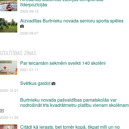
līderpozīcijās
2020-09-15
Aizvadītas Burtnieku novada senioru sporta spēles
2020-09-07
IZGLĪTĪBAS ZIŅAS
Par teicamām sekmēm sveikti 140 skolēni
2021-01-11
Svētkus gaidot
2020-12-21
Burtnieku novada pašvaldības pamatskolās var
nodrošināt trīs kvadrātmetru platību vienam skolēnam
2020-11-25
Citādi kā ierasts, bet tomēr kopā, tikpat mīļi un no