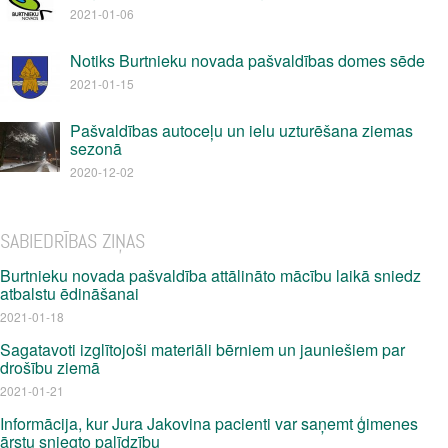
2021-01-06
Notiks Burtnieku novada pašvaldības domes sēde
2021-01-15
Pašvaldības autoceļu un ielu uzturēšana ziemas
sezonā
2020-12-02
SABIEDRĪBAS ZIŅAS
Burtnieku novada pašvaldība attālināto mācību laikā sniedz
atbalstu ēdināšanai
2021-01-18
Sagatavoti izglītojoši materiāli bērniem un jauniešiem par
drošību ziemā
2021-01-21
Informācija, kur Jura Jakovina pacienti var saņemt ģimenes
ārstu sniegto palīdzību