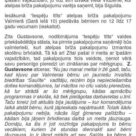
atelpas brīža pakalpojumu varēja saņemt, bija Sigulda.
Iesākumā “Iespēju tilts” atelpas brīža pakalpojumu
Valmierā (Garā ielā 10) piedāvās bērniem no 12 līdz 17
gadu vecumam (ieskaitot).
Zita Gustavsone, nodibinājuma “Iespēju tilts” valdes
priekšsēdētāja stāsta, ka pirmie pakalpojuma saņēmēji būs
valmierieši, kuri atelpas brīža pakalpojumu izmantos
skolēnu brīvlaikā. Tā kā arī Zitai pašai ir meita ar īpašām
vajadzībām, tad pakalpojums ticis veidots, ņemot vērā
savu personīgo pieredzi un zināšanas par mērķgrupu.
Z.
Gustavsone
atceras:
“Nu jau manai meitai ir 26 gadi, taču,
kad kļuvu par Valmieras bērnu un jauniešu invalīdu
biedrības “Saulīte” vadītāju, reizēm bija nepieciešamība
doties komandējumos, lai mācītos no citu valstu pieredzes,
kā tur strādā ar šo mērķgrupu, kādas apmācību
programmas ir skolās, kā tiek pielāgotas darbavietas u.tml.
Taču toreiz ļoti aktuāls bija jautājums – kur komandējuma
laikā atstāt bērnu, kurš jāpieskata nepārtraukti. Tolaik šādu
pakalpojumu nebija, nācās lūgt ģimenes palīdzību –
kādam bija jāņem brīvdienas darbā un meita jāuzrauga.
Domāju, ka šis ir ļoti nozīmīgs pakalpojums to bērnu
vecākiem, kuriem 24 stundas diennaktī savi bērni
jāuzrauga, jo ir jārod mirklis arī sev. Sajūta, ka bērns ir