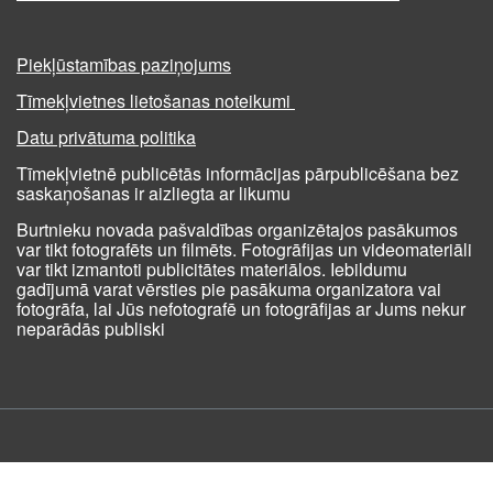
Piekļūstamības paziņojums
Tīmekļvietnes lietošanas noteikumi
Datu privātuma politika
Tīmekļvietnē publicētās informācijas pārpublicēšana bez
saskaņošanas ir aizliegta ar likumu
Burtnieku novada pašvaldības organizētajos pasākumos
var tikt fotografēts un filmēts. Fotogrāfijas un videomateriāli
var tikt izmantoti publicitātes materiālos. Iebildumu
gadījumā varat vērsties pie pasākuma organizatora vai
fotogrāfa, lai Jūs nefotografē un fotogrāfijas ar Jums nekur
neparādās publiski