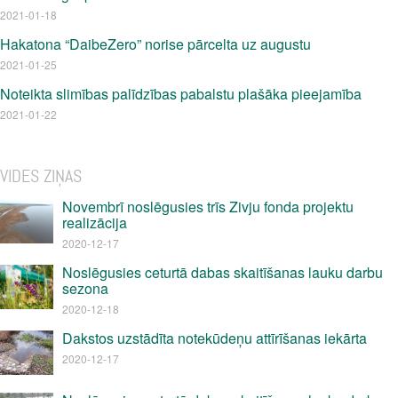
2021-01-18
Hakatona “DaibeZero” norise pārcelta uz augustu
2021-01-25
Noteikta slimības palīdzības pabalstu plašāka pieejamība
2021-01-22
VIDES ZIŅAS
Novembrī noslēgusies trīs Zivju fonda projektu
realizācija
2020-12-17
Noslēgusies ceturtā dabas skaitīšanas lauku darbu
sezona
2020-12-18
Dakstos uzstādīta notekūdeņu attīrīšanas iekārta
2020-12-17