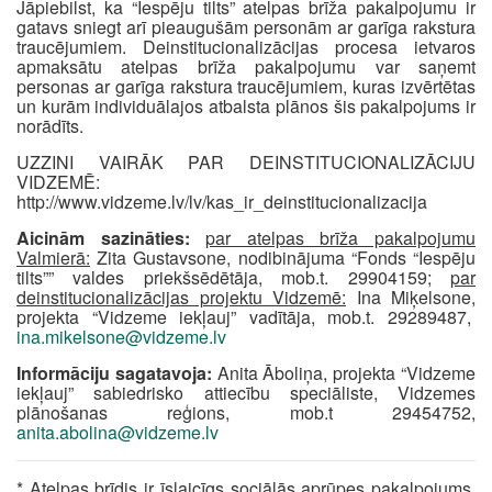
Jāpiebilst, ka “Iespēju tilts” atelpas brīža pakalpojumu ir
gatavs sniegt arī pieaugušām personām ar garīga rakstura
traucējumiem. Deinstitucionalizācijas procesa ietvaros
apmaksātu atelpas brīža pakalpojumu var saņemt
personas ar garīga rakstura traucējumiem, kuras izvērtētas
un kurām individuālajos atbalsta plānos šis pakalpojums ir
norādīts.
UZZINI VAIRĀK PAR DEINSTITUCIONALIZĀCIJU
VIDZEMĒ:
http://www.vidzeme.lv/lv/kas_ir_deinstitucionalizacija
Aicinām sazināties:
par atelpas brīža pakalpojumu
Valmierā:
Zita Gustavsone, nodibinājuma “Fonds “Iespēju
tilts”” valdes priekšsēdētāja, mob.t. 29904159;
par
deinstitucionalizācijas projektu Vidzemē:
Ina Miķelsone,
projekta “Vidzeme iekļauj” vadītāja, mob.t. 29289487,
ina.mikelsone@vidzeme.lv
Informāciju sagatavoja:
Anita Āboliņa, projekta “Vidzeme
iekļauj” sabiedrisko attiecību speciāliste, Vidzemes
plānošanas reģions, mob.t 29454752,
anita.abolina@vidzeme.lv
* Atelpas brīdis ir īslaicīgs sociālās aprūpes pakalpojums,