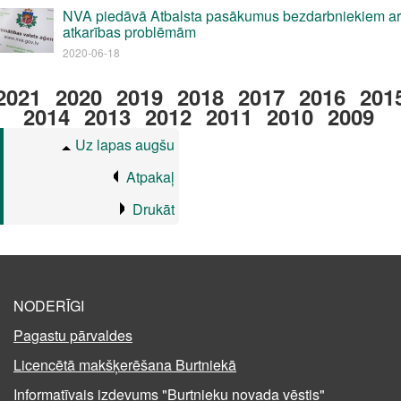
NVA piedāvā Atbalsta pasākumus bezdarbniekiem ar
atkarības problēmām
2020-06-18
2021
2020
2019
2018
2017
2016
201
2014
2013
2012
2011
2010
2009
Uz lapas augšu
Atpakaļ
Drukāt
NODERĪGI
Pagastu pārvaldes
Licencētā makšķerēšana Burtniekā
Informatīvais izdevums "Burtnieku novada vēstis"