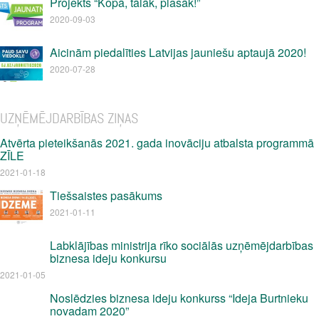
Projekts “Kopā, tālāk, plašāk!”
2020-09-03
Aicinām piedalīties Latvijas jauniešu aptaujā 2020!
2020-07-28
UZŅĒMĒJDARBĪBAS ZIŅAS
Atvērta pieteikšanās 2021. gada inovāciju atbalsta programmā
ZĪLE
2021-01-18
Tiešsaistes pasākums
2021-01-11
Labklājības ministrija rīko sociālās uzņēmējdarbības
biznesa ideju konkursu
2021-01-05
Noslēdzies biznesa ideju konkurss “Ideja Burtnieku
novadam 2020”