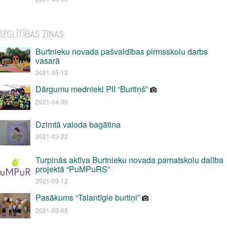
IZGLĪTĪBAS ZIŅAS
Burtnieku novada pašvaldības pirmsskolu darbs
vasarā
2021-05-12
Dārgumu mednieki PII “Burtiņš”
2021-04-30
Dzimtā valoda bagātina
2021-03-22
Turpinās aktīva Burtnieku novada pamatskolu dalība
projektā “PuMPuRS”
2021-03-12
Pasākums “Talantīgie burtiņi”
2021-03-05