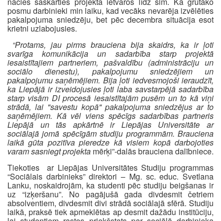
nācies saskarties projekta ietvaros līdz šim. Kā grūtāko
posmu darbinieki min laiku, kad vecāks nevarēja izvēlēties
pakalpojuma sniedzēju, bet pēc decembra situācija esot
krietni uzlabojusies.
“Protams, jau pirms brauciena bija skaidrs, ka ir ļoti
svarīga komunikācija un sadarbība starp projektā
iesaistītajiem partneriem, pašvaldību (administrāciju un
sociālo dienestu), pakalpojumu sniedzējiem un
pakalpojumu saņēmējiem. Bija ļoti iedvesmojoši ieraudzīt,
ka Liepājā ir izveidojusies ļoti laba savstarpējā sadarbība
starp visām DI procesā iesaistītajām pusēm un to kā viņi
strādā, lai "savestu kopā" pakalpojuma sniedzējus ar to
saņēmējiem. Kā vēl viens spēcīgs sadarbības partneris
Liepājā un tās apkārtnē ir Liepājas Universitāte ar
sociālajā jomā spēcīgām studiju programmām. Brauciena
laikā gūta pozitīva pieredze kā visiem kopā darbojoties
varam sasniegt projekta
mērķi”-dalās brauciena dalībniece.
Tiekoties ar Liepājas Universitātes Studiju programmas
“Sociālais darbinieks” direktori – Mg. sc. educ. Svetlana
Lanku, noskaidrojām, ka studenti pēc studiju beigšanas ir
uz “izķeršanu”. No pagājušā gada divdesmit četriem
absolventiem, divdesmit divi strādā sociālajā sfērā. Studiju
laikā, praksē tiek apmeklētas ap desmit dažādu institūciju,
lai studentiem rastos priekšstats par sociālā darbinieka