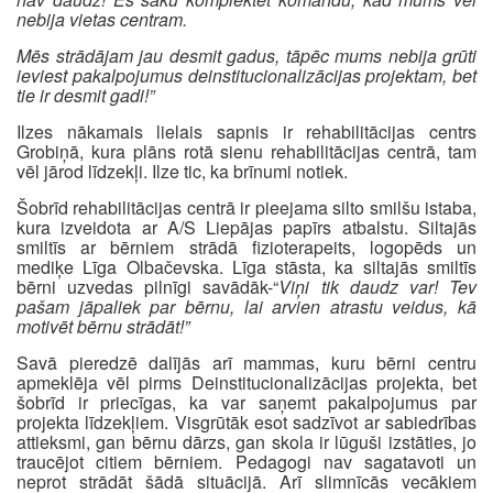
nebija vietas centram.
Mēs strādājam jau desmit gadus, tāpēc mums nebija grūti
ieviest pakalpojumus deinstitucionalizācijas projektam, bet
tie ir desmit gadi!”
Ilzes nākamais lielais sapnis ir rehabilitācijas centrs
Grobiņā, kura plāns rotā sienu rehabilitācijas centrā, tam
vēl jārod līdzekļi. Ilze tic, ka brīnumi notiek.
Šobrīd rehabilitācijas centrā ir pieejama silto smilšu istaba,
kura izveidota ar A/S Liepājas papīrs atbalstu. Siltajās
smiltīs ar bērniem strādā fizioterapeits, logopēds un
mediķe Līga Olbačevska. Līga stāsta, ka siltajās smiltīs
bērni uzvedas pilnīgi savādāk-“
Viņi tik daudz var! Tev
pašam jāpaliek par bērnu, lai arvien atrastu veidus, kā
motivēt bērnu strādāt!”
Savā pieredzē dalījās arī mammas, kuru bērni centru
apmeklēja vēl pirms Deinstitucionalizācijas projekta, bet
šobrīd ir priecīgas, ka var saņemt pakalpojumus par
projekta līdzekļiem. Visgrūtāk esot sadzīvot ar sabiedrības
attieksmi, gan bērnu dārzs, gan skola ir lūguši izstāties, jo
traucējot citiem bērniem. Pedagogi nav sagatavoti un
neprot strādāt šādā situācijā. Arī slimnīcās vecākiem