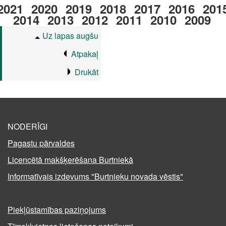
2021
2020
2019
2018
2017
2016
201
2014
2013
2012
2011
2010
2009
Uz lapas augšu
Atpakaļ
Drukāt
NODERĪGI
Pagastu pārvaldes
Licencētā makšķerēšana Burtniekā
Informatīvais izdevums "Burtnieku novada vēstis"
Piekļūstamības paziņojums