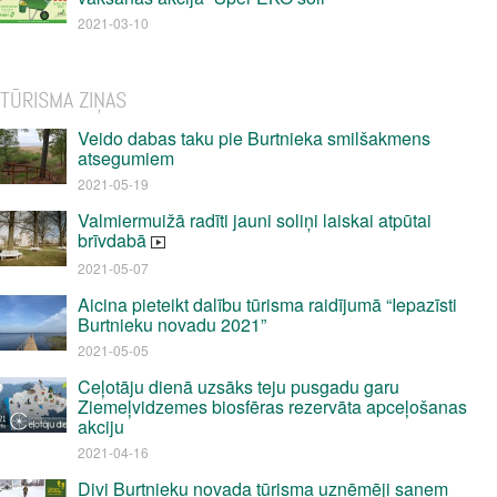
2021-03-10
TŪRISMA ZIŅAS
Veido dabas taku pie Burtnieka smilšakmens
atsegumiem
2021-05-19
Valmiermuižā radīti jauni soliņi laiskai atpūtai
brīvdabā
2021-05-07
Aicina pieteikt dalību tūrisma raidījumā “Iepazīsti
Burtnieku novadu 2021”
2021-05-05
Ceļotāju dienā uzsāks teju pusgadu garu
Ziemeļvidzemes biosfēras rezervāta apceļošanas
akciju
2021-04-16
Divi Burtnieku novada tūrisma uzņēmēji saņem