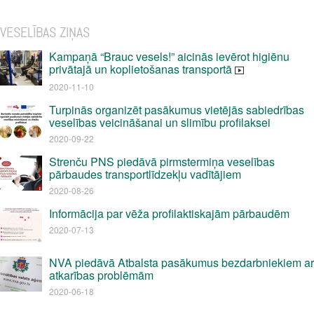
VESELĪBAS ZIŅAS
Kampaņā “Brauc vesels!” aicinās ievērot higiēnu
privātajā un koplietošanas transportā
2020-11-10
Turpinās organizēt pasākumus vietējās sabiedrības
veselības veicināšanai un slimību profilaksei
2020-09-22
Strenču PNS piedāvā pirmstermiņa veselības
pārbaudes transportlīdzekļu vadītājiem
2020-08-26
Informācija par vēža profilaktiskajām pārbaudēm
2020-07-13
NVA piedāvā Atbalsta pasākumus bezdarbniekiem ar
atkarības problēmām
2020-06-18