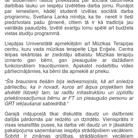
darbības lauku un iespēju izvēlēties darba jomu. Runājot
par iemesliem, kādēļ studenti izvēlas sociālā darba
programmu, Svetlana Lanka minēja, ka tie nereti ir tieši
piedzīvotais pašu ģimenē, citiem tā ir kā tradīcija jau
vairākās paaudzēs. Izvēlē svarīgu lomu spēlē arī budžeta
vietas studiju programmā.
Liepājas Universitātē apmeklējām arī Mūzikas Terapijas
centru, kuru vada mūzikas terapeite Līga Enģele. Centra
telpas iekārtotas ar ziedotāju atbalstu. Mūzikas terapiju
izmanto gan bērni, gan pieaugušie ar dažādiem
funkcionāliem traucējumiem. Apskatot nodarbību video
pārliecinājāmies, ka bērni tās apmeklē ar prieku.
“Šis brauciens tiešām bija iedvesmojošs, kā arī sniedza
pārliecību, ka ir novadi, kuros arī ārpus projektiem tiek
atvēlēti līdzekļi tam, lai radītu infrastruktūru un izpildītu
priekšnosacījumus bērnu ar FT un pieaugušo personu ar
GRT iekļaušanai sabiedrībā.”
Garajā mājupceļā tikai diskutēts daudz un dalībnieki
dalījās pārdomās par redzēto un dzirdēto. Vienisprātis ir
visas iesaistītās puses, ka darba vēl daudz un ir jāsakārto
pakalpojuma saņemšanas iespēja strādājošiem vecākiem.
Šobrīd ir zināmas grūtības, strādājošiem vecākiem