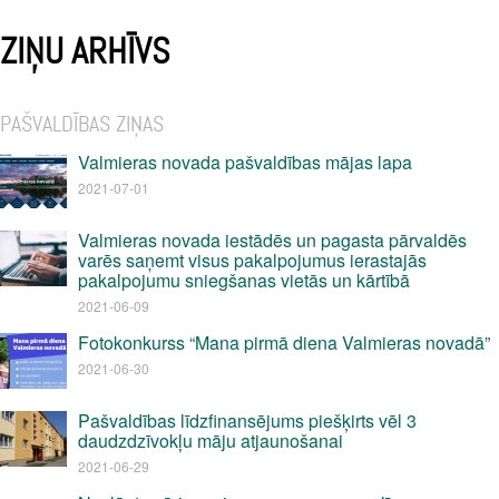
ZIŅU ARHĪVS
PAŠVALDĪBAS ZIŅAS
Valmieras novada pašvaldības mājas lapa
2021-07-01
Valmieras novada iestādēs un pagasta pārvaldēs
varēs saņemt visus pakalpojumus ierastajās
pakalpojumu sniegšanas vietās un kārtībā
2021-06-09
Fotokonkurss “Mana pirmā diena Valmieras novadā”
2021-06-30
Pašvaldības līdzfinansējums piešķirts vēl 3
daudzdzīvokļu māju atjaunošanai
2021-06-29