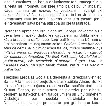
iesaka atteikties no bērna ar funkcionāliem traucējumiem,
tā vietā lai informētu par pieejamo palīdzību un atbalstu.
Kāda mamma arī uzsver, ka vecākam ir svarīgi tikt
saklausītiem vēršoties pie speciālista, bet nevienam nav
pienākums kaut ko dot! Vispirms vecākam pašam jābūt
ieinteresētam sava bērna attīstībā un pie tā jāstrādā.
Pieredzes apmaiņas brauciens uz Liepāju iedvesmoja un
deva jaunu spēku darboties daudziem no dalībniekiem,
kāda brauciena dalībniece, kura pati ir mamma bērnam ar
funkcionāliem traucējumiem saka:”
Paldies Jums par visu.
Man kā bērna ar funkcionāliem traucējumiem mammai bija
milzīgs prieks un enerģijas pieplūdums, redzot un dzirdot,
cik patiesi ieinteresētas jūs šajā lietā esat, kā atbildat uz
jautājumiem, cik izsmeļoši skaidrojat. Super. Man tā
negadās bieži. Gandrīz jāsāk domāt, vai tā maz var būt
patiesība.”
Tiekoties Liepājas Sociālajā dienestā ar direktora vietnieci
Santu Altāni, sociālo projektu daļas vadītāju Aināru Bunku
un sociālo pakalpojumu daļas vecāko sociālo darbinieci
Kristīni Šaripo, apmainījāmies ar pieredzi par atbalstu
bērniem ar funkcionāliem traucējumiem un viņu ģimenēm.
Diskutējām par sociālā darbinieka lomu
Deinstitucionalizācijas procesā un par grūtībām ar kurām