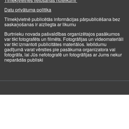
Tīmekļvietnes lietošanas noteikumi
Datu privātuma politika
Tīmekļvietnē publicētās informācijas pārpublicēšana bez
saskaņošanas ir aizliegta ar likumu
Burtnieku novada pašvaldības organizētajos pasākumos
var tikt fotografēts un filmēts. Fotogrāfijas un videomateriāli
var tikt izmantoti publicitātes materiālos. Iebildumu
gadījumā varat vērsties pie pasākuma organizatora vai
fotogrāfa, lai Jūs nefotografē un fotogrāfijas ar Jums nekur
neparādās publiski