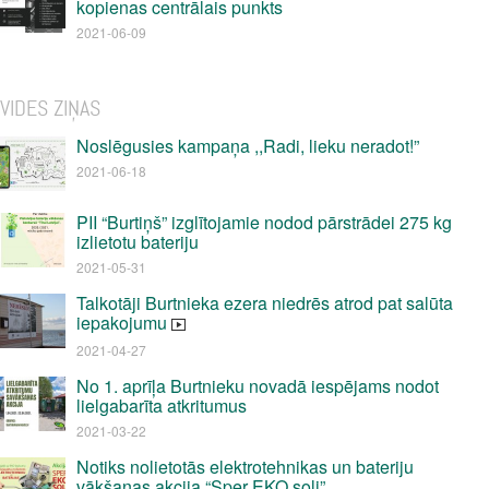
kopienas centrālais punkts
2021-06-09
VIDES ZIŅAS
Noslēgusies kampaņa ,,Radi, lieku neradot!”
2021-06-18
PII “Burtiņš” izglītojamie nodod pārstrādei 275 kg
izlietotu bateriju
2021-05-31
Talkotāji Burtnieka ezera niedrēs atrod pat salūta
iepakojumu
2021-04-27
No 1. aprīļa Burtnieku novadā iespējams nodot
lielgabarīta atkritumus
2021-03-22
Notiks nolietotās elektrotehnikas un bateriju
vākšanas akcija “Sper EKO soli”