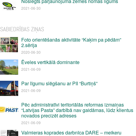
Noslēgts pārjaunojuma zemes nomas līgums
2021-06-30
SABIEDRĪBAS ZIŅAS
Foto orientēšanās aktivitāte “Kaķim pa pēdām”
2.sērija
2020-06-30
Ēveles vertikālā dominante
2021-06-09
Par līgumu slēgšanu ar PII “Burtiņš”
2021-06-09
Pēc administratīvi teritoriālās reformas izmaiņas
“Latvijas Pasta” darbībā nav gaidāmas, lūdz klientus
novados precizēt adreses
2021-06-09
Valmieras koprades darbnīca DARE – meikeru