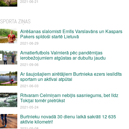
2021-06-21
SPORTA ZIŅAS
Airēšanas slalomisti Emīls Varslavāns un Kaspars
Pakers spīdoši startē Lietuvā
2021-06-29
Amatierfutbols Valmierā pēc pandēmijas
ierobežojumiem atgūstas ar dubultu jaudu
2021-09-06
Ar šaujošajiem airētājiem Burtnieka ezers iesildīts
sportam un aktīvai atpūtai
2021-06-03
Ritvaram Celmiņam nebijis sasniegums, bet līdz
Tokijai tomēr pietrūkst
2021-05-24
Burtnieku novadā 30 dienu laikā sakrāti 12 635
aktīvie kilometri!
2021-05-08