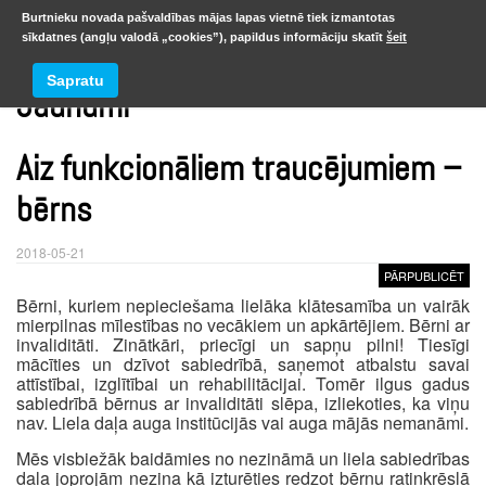
Burtnieku novada pašvaldības mājas lapas vietnē tiek izmantotas
sīkdatnes (angļu valodā „cookies”), papildus informāciju skatīt
šeit
Sapratu
Jaunumi
Aiz funkcionāliem traucējumiem –
bērns
2018-05-21
PĀRPUBLICĒT
Bērni, kuriem nepieciešama lielāka klātesamība un vairāk
mierpilnas mīlestības no vecākiem un apkārtējiem. Bērni ar
invaliditāti. Zinātkāri, priecīgi un sapņu pilni! Tiesīgi
mācīties un dzīvot sabiedrībā, saņemot atbalstu savai
attīstībai, izglītībai un rehabilitācijai. Tomēr ilgus gadus
sabiedrībā bērnus ar invaliditāti slēpa, izliekoties, ka viņu
nav. Liela daļa auga institūcijās vai auga mājās nemanāmi.
Mēs visbiežāk baidāmies no nezināmā un liela sabiedrības
daļa joprojām nezina kā izturēties redzot bērnu ratiņkrēslā