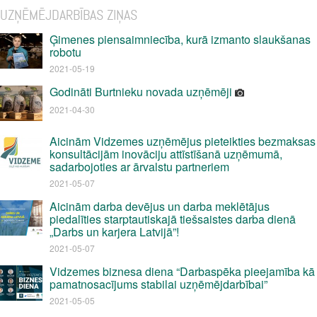
UZŅĒMĒJDARBĪBAS ZIŅAS
Ģimenes piensaimniecība, kurā izmanto slaukšanas
robotu
2021-05-19
Godināti Burtnieku novada uzņēmēji
2021-04-30
Aicinām Vidzemes uzņēmējus pieteikties bezmaksas
konsultācijām inovāciju attīstīšanā uzņēmumā,
sadarbojoties ar ārvalstu partneriem
2021-05-07
Aicinām darba devējus un darba meklētājus
piedalīties starptautiskajā tiešsaistes darba dienā
„Darbs un karjera Latvijā”!
2021-05-07
Vidzemes biznesa diena “Darbaspēka pieejamība kā
pamatnosacījums stabilai uzņēmējdarbībai”
2021-05-05