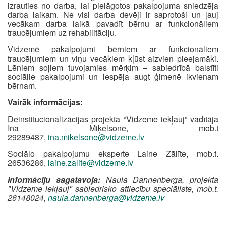
izrauties no darba, lai pielāgotos pakalpojuma sniedzēja
darba laikam. Ne visi darba devēji ir saprotoši un ļauj
vecākam darba laikā pavadīt bērnu ar funkcionāliem
traucējumiem uz rehabilitāciju.
Vidzemē pakalpojumi bērniem ar funkcionāliem
traucējumiem un viņu vecākiem kļūst aizvien pieejamāki.
Lēniem soļiem tuvojamies mērķim – sabiedrībā balstīti
sociālie pakalpojumi un iespēja augt ģimenē ikvienam
bērnam.
Vairāk informācijas:
Deinstitucionalizācijas projekta “Vidzeme iekļauj” vadītāja
Ina Miķelsone, mob.t
29289487,
ina.mikelsone@vidzeme.lv
Sociālo pakalpojumu eksperte Laine Zālīte, mob.t.
26536286,
laine.zalite@vidzeme.lv
Informāciju sagatavoja:
Naula Dannenberga, projekta
"Vidzeme iekļauj" sabiedrisko attiecību speciāliste, mob.t.
26148024,
naula.dannenberga@vidzeme.lv