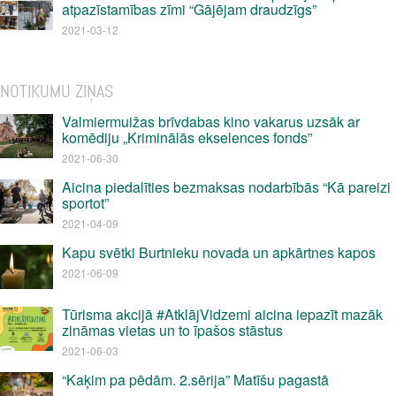
atpazīstamības zīmi “Gājējam draudzīgs”
2021-03-12
NOTIKUMU ZIŅAS
Valmiermuižas brīvdabas kino vakarus uzsāk ar
komēdiju „Kriminālās ekselences fonds”
2021-06-30
Aicina piedalīties bezmaksas nodarbībās “Kā pareizi
sportot”
2021-04-09
Kapu svētki Burtnieku novada un apkārtnes kapos
2021-06-09
Tūrisma akcijā #AtklājVidzemi aicina iepazīt mazāk
zināmas vietas un to īpašos stāstus
2021-06-03
“Kaķim pa pēdām. 2.sērija” Matīšu pagastā