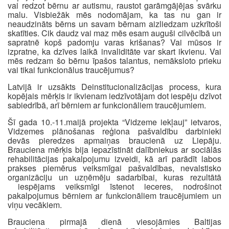
vai redzot bērnu ar autismu, raustot garāmgājējas svārku
malu. Visbiežāk mēs nodomājam, ka tas nu gan ir
neaudzināts bērns un savam bērnam aizliedzam uzkrītoši
skatīties. Cik daudz vai maz mēs esam auguši cilvēcībā un
sapratnē kopš padomju varas krišanas? Vai mūsos ir
izpratne, ka dzīves laikā invaliditāte var skart ikvienu. Vai
mēs redzam šo bērnu īpašos talantus, nemāksloto prieku
vai tikai funkcionālus traucējumus?
Latvijā ir uzsākts Deinstitucionalizācijas process, kura
kopējais mērķis ir ikvienam iedzīvotājam dot iespēju dzīvot
sabiedrībā, arī bērniem ar funkcionāliem traucējumiem.
Šī gada 10.-11.maijā projekta “Vidzeme iekļauj” ietvaros,
Vidzemes plānošanas reģiona pašvaldību darbinieki
devās pieredzes apmaiņas braucienā uz Liepāju.
Brauciena mērķis bija iepazīstināt dalībniekus ar sociālās
rehabilitācijas pakalpojumu izveidi, kā arī parādīt labos
prakses piemērus veiksmīgai pašvaldības, nevalstisko
organizāciju un uzņēmēju sadarbībai, kuras rezultātā
iespējams veiksmīgi īstenot ieceres, nodrošinot
pakalpojumus bērniem ar funkcionāliem traucējumiem un
viņu vecākiem.
Brauciena pirmajā dienā viesojāmies Baltijas