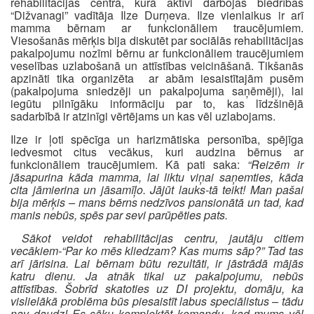
rehabilitācijas centrā, kurā aktīvi darbojas biedrības
“Dižvanagi” vadītāja Ilze Durņeva. Ilze vienlaikus ir arī
mamma bērnam ar funkcionāliem traucējumiem.
Viesošanās mērķis bija diskutēt par sociālās rehabilitācijas
pakalpojumu nozīmi bērnu ar funkcionāliem traucējumiem
veselības uzlabošanā un attīstības veicināšanā. Tikšanās
apzināti tika organizēta ar abām iesaistītajām pusēm
(pakalpojuma sniedzēji un pakalpojuma saņēmēji), lai
iegūtu pilnīgāku informāciju par to, kas līdzšinējā
sadarbībā ir atzinīgi vērtējams un kas vēl uzlabojams.
Ilze ir ļoti spēcīga un harizmātiska personība, spējīga
iedvesmot citus vecākus, kuri audzina bērnus ar
funkcionāliem traucējumiem. Kā pati saka:
“Reizēm ir
jāsapurina kāda mamma, lai liktu viņai saņemties, kāda
cita jāmierina un jāsamīļo. Jājūt lauks-tā teikt! Man pašai
bija mērķis – mans bērns nedzīvos pansionātā un tad, kad
manis nebūs, spēs par sevi parūpēties pats.
Sākot veidot rehabilitācijas centru, jautāju citiem
vecākiem-“Par ko mēs kliedzam? Kas mums sāp?” Tad tas
arī jārisina. Lai bērnam būtu rezultāti, ir jāstrādā mājās
katru dienu. Ja atnāk tikai uz pakalpojumu, nebūs
attīstības. Šobrīd skatoties uz DI projektu, domāju, ka
vislielākā problēma būs piesaistīt labus speciālistus – tādu
nav daudz! Es sāku komplektēt komandu, kad mums vēl