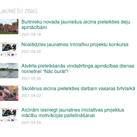
JAUNIEŠU ZIŅAS
Burtnieku novada jauniešus aicina pieteikties deju
apmācībām
2021-06-18
Noslēdzies jaunatnes iniciatīvu projektu konkurss
2021-06-28
Atvērta pieteikšanās vindsērfinga apmācības dienas
nometnei “Nāc burāt”!
2021-05-28
Skolēnus aicina pieteikties darbam vasaras brīvlaikā
2021-04-22
Aicinām iesniegt jaunatnes iniciatīvas projektus
mācību motivācijas palielināšanai
2021-04-26