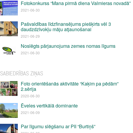
Fotokonkurss “Mana pirmā diena Valmieras novadā”
2021-06-30
Pašvaldības līdzfinansējums piešķirts vēl 3
daudzdzīvokļu māju atjaunošanai
2021-06-29
Noslēgts pārjaunojuma zemes nomas līgums
2021-06-30
SABIEDRĪBAS ZIŅAS
Foto orientēšanās aktivitāte “Kaķim pa pēdām”
2.sērija
2020-06-30
Ēveles vertikālā dominante
2021-06-09
Par līgumu slēgšanu ar PII “Burtiņš”