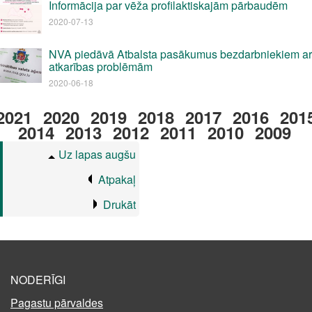
Informācija par vēža profilaktiskajām pārbaudēm
2020-07-13
NVA piedāvā Atbalsta pasākumus bezdarbniekiem ar
atkarības problēmām
2020-06-18
2021
2020
2019
2018
2017
2016
201
2014
2013
2012
2011
2010
2009
Uz lapas augšu
Atpakaļ
Drukāt
NODERĪGI
Pagastu pārvaldes