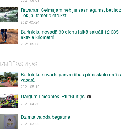
2021-06-03
Ritvaram Celmiņam nebijis sasniegums, bet līdz
Tokijai tomēr pietrūkst
2021-05-24
Burtnieku novadā 30 dienu laikā sakrāti 12 635
aktīvie kilometri!
2021-05-08
IZGLĪTĪBAS ZIŅAS
Burtnieku novada pašvaldības pirmsskolu darbs
vasarā
2021-05-12
Dārgumu mednieki PII “Burtiņš”
2021-04-30
Dzimtā valoda bagātina
2021-03-22