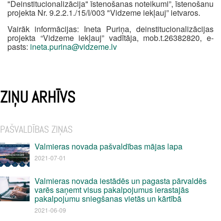
"Deinstitucionalizācija" īstenošanas noteikumi”, īstenošanu
projekta Nr. 9.2.2.1./15/I/003 "Vidzeme iekļauj” ietvaros.
Vairāk informācijas: Ineta Puriņa, deinstitucionalizācijas
projekta “Vidzeme iekļauj” vadītāja, mob.t.26382820, e-
pasts:
ineta.purina@vidzeme.lv
ZIŅU ARHĪVS
PAŠVALDĪBAS ZIŅAS
Valmieras novada pašvaldības mājas lapa
2021-07-01
Valmieras novada iestādēs un pagasta pārvaldēs
varēs saņemt visus pakalpojumus ierastajās
pakalpojumu sniegšanas vietās un kārtībā
2021-06-09