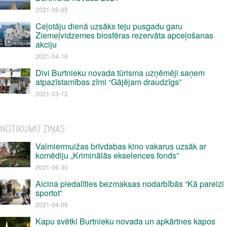
2021-05-05
Ceļotāju dienā uzsāks teju pusgadu garu
Ziemeļvidzemes biosfēras rezervāta apceļošanas
akciju
2021-04-16
Divi Burtnieku novada tūrisma uzņēmēji saņem
atpazīstamības zīmi “Gājējam draudzīgs”
2021-03-12
NOTIKUMU ZIŅAS
Valmiermuižas brīvdabas kino vakarus uzsāk ar
komēdiju „Kriminālās ekselences fonds”
2021-06-30
Aicina piedalīties bezmaksas nodarbībās “Kā pareizi
sportot”
2021-04-09
Kapu svētki Burtnieku novada un apkārtnes kapos