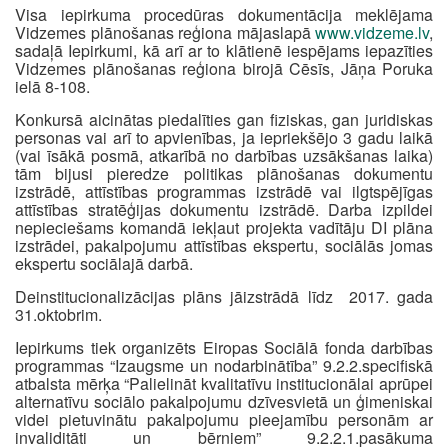
Visa iepirkuma procedūras dokumentācija meklējama
Vidzemes plānošanas reģiona mājaslapā
www.vidzeme.lv
,
sadaļā Iepirkumi, kā arī ar to klātienē iespējams iepazīties
Vidzemes plānošanas reģiona birojā Cēsīs, Jāņa Poruka
ielā 8-108.
Konkursā aicinātas piedalīties gan fiziskas, gan juridiskas
personas vai arī to apvienības, ja iepriekšējo 3 gadu laikā
(vai īsākā posmā, atkarībā no darbības uzsākšanas laika)
tām bijusi pieredze politikas plānošanas dokumentu
izstrādē, attīstības programmas izstrādē vai ilgtspējīgas
attīstības stratēģijas dokumentu izstrādē. Darba izpildei
nepieciešams komandā iekļaut projekta vadītāju DI plāna
izstrādei, pakalpojumu attīstības ekspertu, sociālās jomas
ekspertu sociālajā darbā.
Deinstitucionalizācijas plāns jāizstrādā līdz 2017. gada
31.oktobrim.
Iepirkums tiek organizēts Eiropas Sociālā fonda darbības
programmas “Izaugsme un nodarbinātība” 9.2.2.specifiskā
atbalsta mērķa “Palielināt kvalitatīvu institucionālai aprūpei
alternatīvu sociālo pakalpojumu dzīvesvietā un ģimeniskai
videi pietuvinātu pakalpojumu pieejamību personām ar
invaliditāti un bērniem” 9.2.2.1.pasākuma