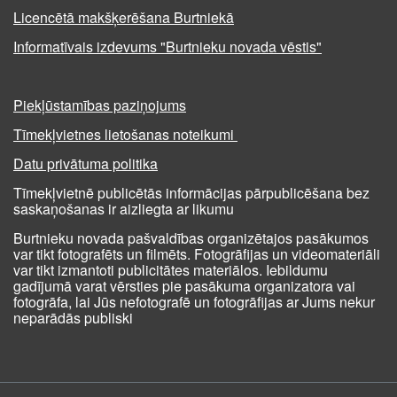
Licencētā makšķerēšana Burtniekā
Informatīvais izdevums "Burtnieku novada vēstis"
Piekļūstamības paziņojums
Tīmekļvietnes lietošanas noteikumi
Datu privātuma politika
Tīmekļvietnē publicētās informācijas pārpublicēšana bez
saskaņošanas ir aizliegta ar likumu
Burtnieku novada pašvaldības organizētajos pasākumos
var tikt fotografēts un filmēts. Fotogrāfijas un videomateriāli
var tikt izmantoti publicitātes materiālos. Iebildumu
gadījumā varat vērsties pie pasākuma organizatora vai
fotogrāfa, lai Jūs nefotografē un fotogrāfijas ar Jums nekur
neparādās publiski