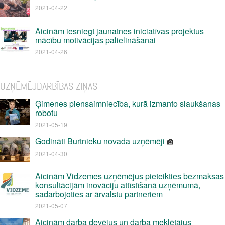
2021-04-22
Aicinām iesniegt jaunatnes iniciatīvas projektus
mācību motivācijas palielināšanai
2021-04-26
UZŅĒMĒJDARBĪBAS ZIŅAS
Ģimenes piensaimniecība, kurā izmanto slaukšanas
robotu
2021-05-19
Godināti Burtnieku novada uzņēmēji
2021-04-30
Aicinām Vidzemes uzņēmējus pieteikties bezmaksas
konsultācijām inovāciju attīstīšanā uzņēmumā,
sadarbojoties ar ārvalstu partneriem
2021-05-07
Aicinām darba devējus un darba meklētājus