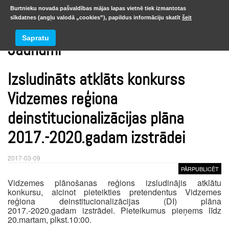
Burtnieku novada pašvaldības mājas lapas vietnē tiek izmantotas
sīkdatnes (angļu valodā „cookies”), papildus informāciju skatīt
šeit
Sapratu
Jaunumi
Izsludināts atklāts konkurss
Vidzemes reģiona
deinstitucionalizācijas plāna
2017.-2020.gadam izstrādei
2017-03-09
PĀRPUBLICĒT
Vidzemes plānošanas reģions izsludinājis atklātu
konkursu, aicinot pieteikties pretendentus Vidzemes
reģiona deinstitucionalizācijas (DI) plāna
2017.-2020.gadam izstrādei. Pieteikumus pieņems līdz
20.martam, plkst.10:00.