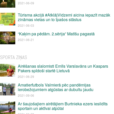
2021-06-09
Tūrisma akcijā #AtklājVidzemi aicina iepazīt mazāk
zināmas vietas un to īpašos stāstus
2021-06-03
“Kaķim pa pēdām. 2.sērija” Matīšu pagastā
2021-06-21
SPORTA ZIŅAS
Airēšanas slalomisti Emīls Varslavāns un Kaspars
Pakers spīdoši startē Lietuvā
2021-06-29
Amatierfutbols Valmierā pēc pandēmijas
ierobežojumiem atgūstas ar dubultu jaudu
2021-09-06
Ar šaujošajiem airētājiem Burtnieka ezers iesildīts
sportam un aktīvai atpūtai