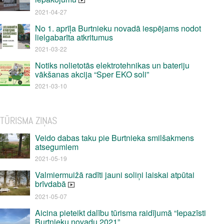
2021-04-27
No 1. aprīļa Burtnieku novadā iespējams nodot
lielgabarīta atkritumus
2021-03-22
Notiks nolietotās elektrotehnikas un bateriju
vākšanas akcija “Sper EKO soli”
2021-03-10
TŪRISMA ZIŅAS
Veido dabas taku pie Burtnieka smilšakmens
atsegumiem
2021-05-19
Valmiermuižā radīti jauni soliņi laiskai atpūtai
brīvdabā
2021-05-07
Aicina pieteikt dalību tūrisma raidījumā “Iepazīsti
Burtnieku novadu 2021”