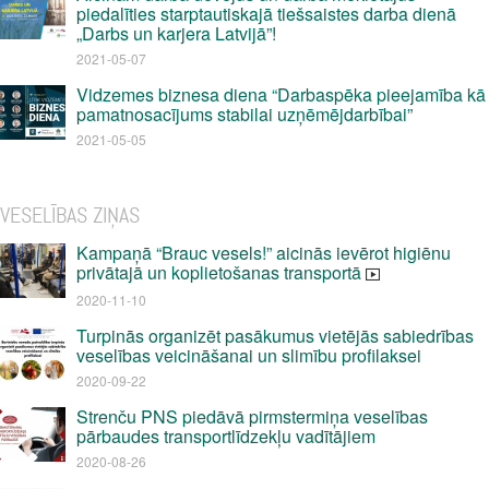
piedalīties starptautiskajā tiešsaistes darba dienā
„Darbs un karjera Latvijā”!
2021-05-07
Vidzemes biznesa diena “Darbaspēka pieejamība kā
pamatnosacījums stabilai uzņēmējdarbībai”
2021-05-05
VESELĪBAS ZIŅAS
Kampaņā “Brauc vesels!” aicinās ievērot higiēnu
privātajā un koplietošanas transportā
2020-11-10
Turpinās organizēt pasākumus vietējās sabiedrības
veselības veicināšanai un slimību profilaksei
2020-09-22
Strenču PNS piedāvā pirmstermiņa veselības
pārbaudes transportlīdzekļu vadītājiem
2020-08-26