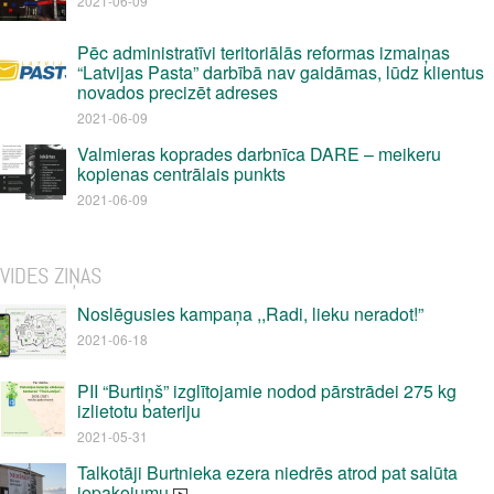
2021-06-09
Pēc administratīvi teritoriālās reformas izmaiņas
“Latvijas Pasta” darbībā nav gaidāmas, lūdz klientus
novados precizēt adreses
2021-06-09
Valmieras koprades darbnīca DARE – meikeru
kopienas centrālais punkts
2021-06-09
VIDES ZIŅAS
Noslēgusies kampaņa ,,Radi, lieku neradot!”
2021-06-18
PII “Burtiņš” izglītojamie nodod pārstrādei 275 kg
izlietotu bateriju
2021-05-31
Talkotāji Burtnieka ezera niedrēs atrod pat salūta
iepakojumu