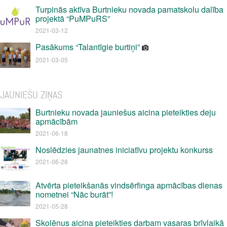
Turpinās aktīva Burtnieku novada pamatskolu dalība
projektā “PuMPuRS”
2021-03-12
Pasākums “Talantīgie burtiņi”
2021-03-05
JAUNIEŠU ZIŅAS
Burtnieku novada jauniešus aicina pieteikties deju
apmācībām
2021-06-18
Noslēdzies jaunatnes iniciatīvu projektu konkurss
2021-06-28
Atvērta pieteikšanās vindsērfinga apmācības dienas
nometnei “Nāc burāt”!
2021-05-28
Skolēnus aicina pieteikties darbam vasaras brīvlaikā