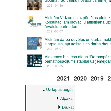
Godināti Burtnieku novada uzņēmēji
2021-04-30
Aicinām Vidzemes uzņēmējus pieteik
konsultācijām inovāciju attīstīšanā u
ārvalstu partneriem
2021-05-07
Aicinām darba devējus un darba meklē
starptautiskajā tiešsaistes darba dienā
2021-05-07
Vidzemes biznesa diena “Darbaspēka
pamatnosacījums stabilai uzņēmējdar
2021-05-05
2021
2020
2019
2
Uz lapas augšu
Atpakaļ
Drukāt