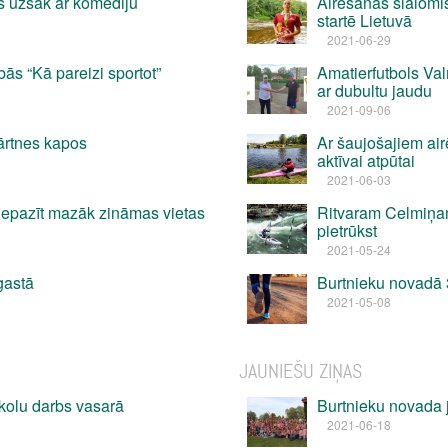
s uzsāk ar komēdiju
Airēšanas slalomi
startē Lietuvā
2021-06-29
ās “Kā pareizi sportot”
Amatierfutbols Va
ar dubultu jaudu
2021-09-06
ārtnes kapos
Ar šaujošajiem air
aktīvai atpūtai
2021-06-03
 iepazīt mazāk zināmas vietas
Ritvaram Celmiņam 
pietrūkst
2021-05-24
gastā
Burtnieku novadā 3
2021-05-08
JAUNIEŠU ZIŅAS
kolu darbs vasarā
Burtnieku novada 
2021-06-18