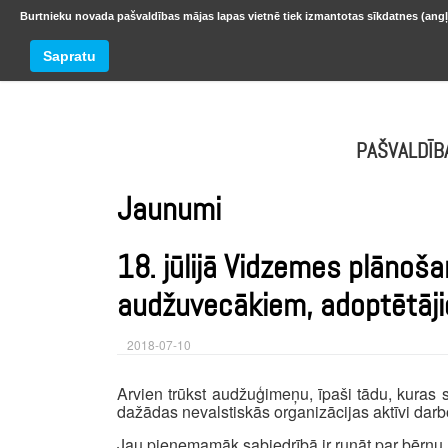
Burtnieku novada pašvaldības mājas lapas vietnē tiek izmantotas sīkdatnes (angļ
BURTNIEKU NOVADS
Trešdiena
Sapratu
oktobr
PAŠVALDĪB
Jaunumi
18. jūlijā Vidzemes plānoš
audžuvecākiem, adoptētāji
2018-07-10
Arvien trūkst audžuģimeņu, īpaši tādu, kuras
dažādas nevalstiskās organizācijas aktīvi darb
Jau pieņemamāk sabiedrībā ir runāt par bērnu 