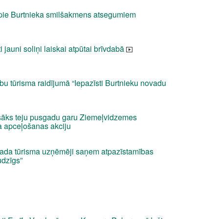
 pie Burtnieka smilšakmens atsegumiem
 jauni soliņi laiskai atpūtai brīvdabā
lību tūrisma raidījumā “Iepazīsti Burtnieku novadu
sāks teju pusgadu garu Ziemeļvidzemes
a apceļošanas akciju
vada tūrisma uzņēmēji saņem atpazīstamības
udzīgs”