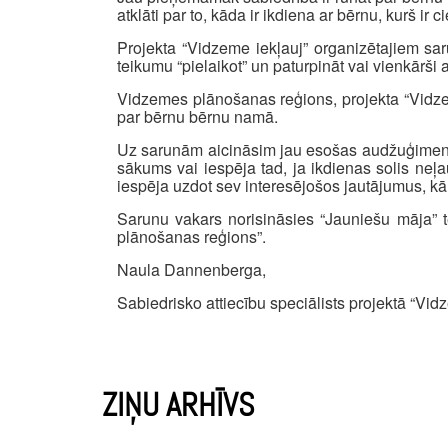
atklāti par to, kāda ir ikdiena ar bērnu, kurš ir
Projekta “Vidzeme iekļauj” organizētajiem sa
teikumu “pielaikot” un paturpināt vai vienkārši
Vidzemes plānošanas reģions, projekta “Vidzem
par bērnu bērnu namā.
Uz sarunām aicināsim jau esošas audžuģimenes,
sākums vai iespēja tad, ja ikdienas solis neļ
iespēja uzdot sev interesējošos jautājumus, kā a
Sarunu vakars norisināsies “Jauniešu māja” 
plānošanas reģions”.
Naula Dannenberga,
Sabiedrisko attiecību speciālists projektā “Vid
ZIŅU ARHĪVS