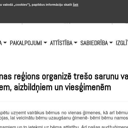
u valodā „cookies”), papildus informāciju skatīt
šeit
, 20.
A
Šobrīd Burtniekos:
+6.1℃, D vējš 6.5
is
m/s
i
A
PAKALPOJUMI
ATTĪSTĪBA
SABIEDRĪBA
IZGLĪ
anas reģions organizē trešo sarunu v
em, aizbildņiem un viesģimenēm
 spētu uzņemt vairākus bērnus no vienas ģimenes, kā arī bērnu
ojas, lai veicinātu bērnu uzaugšanu ģimenē- bērni bērnu namos 
namiem un to ietekmi uz bērna attīstību. Arī pašas audžuģimenes