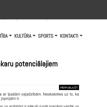
Viegli lasīt
A
burtu
zmērs
TĪBA
KULTŪRA
SPORTS
KONTAKTI
akaru potenciālajiem
PĀRPUBLICĒT
s ar īpašām vajadzībām. Neskatoties uz to, ka
joprojām ir.
 un aizbildņi ir sākuši runāt manāmi vairāk un