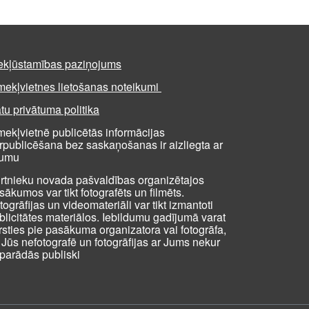
ekļūstamības paziņojums
mekļvietnes lietošanas noteikumi
tu privātuma politika
mekļvietnē publicētās informācijas
rpublicēšana bez saskaņošanas ir aizliegta ar
kumu
rtnieku novada pašvaldības organizētajos
sākumos var tikt fotografēts un filmēts.
togrāfijas un videomateriāli var tikt izmantoti
blicitātes materiālos. Iebildumu gadījumā varat
rsties pie pasākuma organizatora vai fotogrāfa,
i Jūs nefotografē un fotogrāfijas ar Jums nekur
parādās publiski