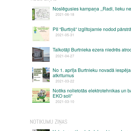
Noslēgusies kampaņa ,,Radi, lieku ne
2021-06-18
PII “Burtiņš” izglītojamie nodod pārstrā
2021-05-31
Talkotāji Burtnieka ezera niedrēs atr
2021-04-27
No 1. aprīļa Burtnieku novadā iespēja
atkritumus
2021-03-22
Notiks nolietotās elektrotehnikas un b
EKO soli”
2021-03-10
NOTIKUMU ZIŅAS