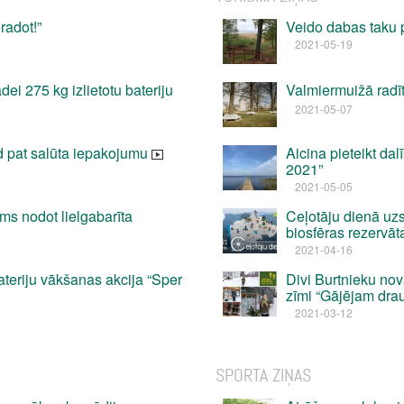
radot!”
Veido dabas taku
2021-05-19
dei 275 kg izlietotu bateriju
Valmiermuižā radīti
2021-05-07
od pat salūta iepakojumu
Aicina pieteikt da
2021”
2021-05-05
ms nodot lielgabarīta
Ceļotāju dienā uz
biosfēras rezervāt
2021-04-16
ateriju vākšanas akcija “Sper
Divi Burtnieku no
zīmi “Gājējam dra
2021-03-12
SPORTA ZIŅAS