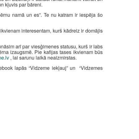
un kļuvis par bāreni.
bērnu namā un es”. Te nu katram ir iespēja šo
ikvienam interesentam, kurš kādreiz ir domājis
āsim arī par viesģimenes statusu, kurš ir labs
bērna izaugsmē. Pie kafijas tases ikvienam būs
e.lv
, lai sarunu laikā neaizmirstas.
acebook lapās “Vidzeme iekļauj” un “Vidzemes