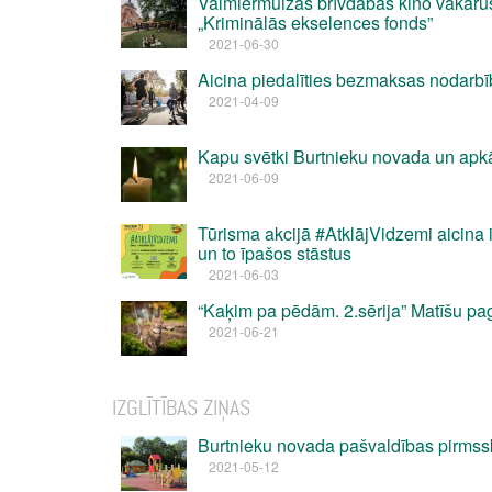
Valmiermuižas brīvdabas kino vakaru
„Kriminālās ekselences fonds”
2021-06-30
Aicina piedalīties bezmaksas nodarbīb
2021-04-09
Kapu svētki Burtnieku novada un apk
2021-06-09
Tūrisma akcijā #AtklājVidzemi aicina
un to īpašos stāstus
2021-06-03
“Kaķim pa pēdām. 2.sērija” Matīšu pa
2021-06-21
IZGLĪTĪBAS ZIŅAS
Burtnieku novada pašvaldības pirmss
2021-05-12