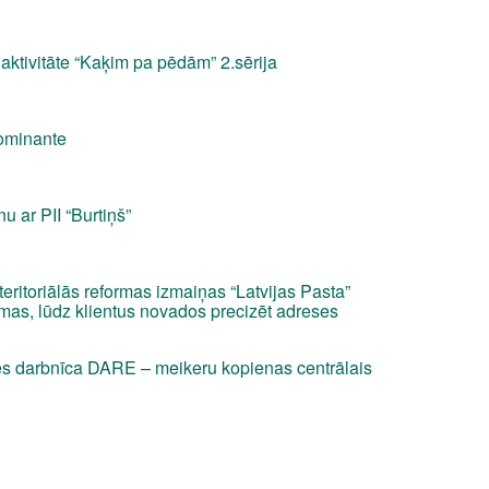
aktivitāte “Kaķim pa pēdām” 2.sērija
dominante
u ar PII “Burtiņš”
teritoriālās reformas izmaiņas “Latvijas Pasta”
mas, lūdz klientus novados precizēt adreses
s darbnīca DARE – meikeru kopienas centrālais