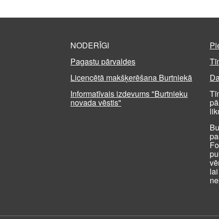
NODERĪGI
Pi
Pagastu pārvaldes
Tī
Licencētā makšķerēšana Burtniekā
Da
Informatīvais izdevums "Burtnieku
Tī
novada vēstis"
pā
li
Bu
pa
Fo
pu
vē
la
ne