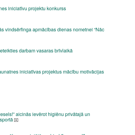
es iniciatīvu projektu konkurss
nās vindsērfinga apmācības dienas nometnei “Nāc
eteikties darbam vasaras brīvlaikā
aunatnes iniciatīvas projektus mācību motivācijas
els!” aicinās ievērot higiēnu privātajā un
nsportā