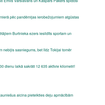
sti Emīls Varslavāns un Kaspars Pakers spīdoši
lmierā pēc pandēmijas ierobežojumiem atgūstas
ētājiem Burtnieka ezers iesildīts sportam un
nebijis sasniegums, bet līdz Tokijai tomēr
0 dienu laikā sakrāti 12 635 aktīvie kilometri!
jauniešus aicina pieteikties deju apmācībām