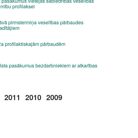
t pasākumus vietējās sabiedrības veselības
imību profilaksei
āvā pirmstermiņa veselības pārbaudes
vadītājiem
ēža profilaktiskajām pārbaudēm
lsta pasākumus bezdarbniekiem ar atkarības
2011
2010
2009