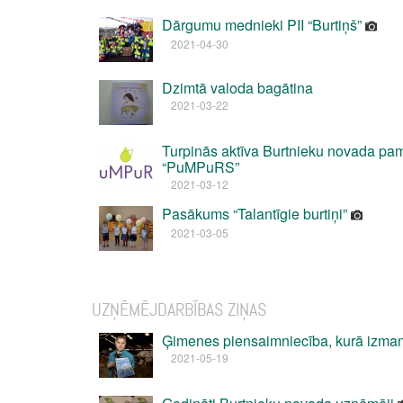
Dārgumu mednieki PII “Burtiņš”
2021-04-30
Dzimtā valoda bagātina
2021-03-22
Turpinās aktīva Burtnieku novada pam
“PuMPuRS”
2021-03-12
Pasākums “Talantīgie burtiņi”
2021-03-05
UZŅĒMĒJDARBĪBAS ZIŅAS
Ģimenes piensaimniecība, kurā izman
2021-05-19