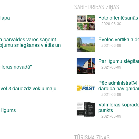
SABIEDRĪBAS ZIŅAS
 lapa
Foto orientēšanās 
2020-06-30
a pārvaldēs varēs saņemt
Ēveles vertikālā 
pojumu sniegšanas vietās un
2021-06-09
Par līgumu slēgšan
mieras novadā”
2021-06-09
Pēc administratīvi 
s vēl 3 daudzdzīvokļu māju
darbībā nav gaidā
2021-06-09
Valmieras koprade
 līgums
punkts
2021-06-09
TŪRISMA ZIŅAS