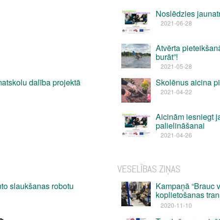
Noslēdzies jaunatn
2021-06-28
Atvērta pieteikša
burāt”!
2021-05-28
atskolu dalība projektā
Skolēnus aicina pi
2021-04-22
Aicinām iesniegt j
palielināšanai
2021-04-26
VESELĪBAS ZIŅAS
to slaukšanas robotu
Kampaņā “Brauc ves
koplietošanas tra
2020-11-10