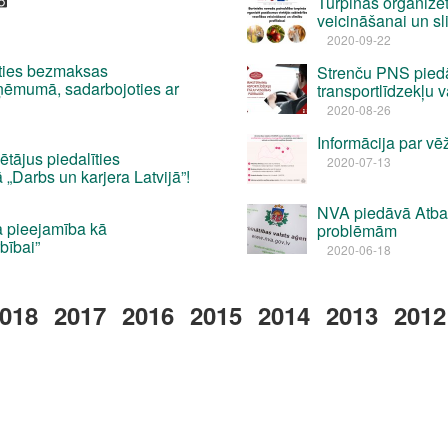
Turpinās organizē
veicināšanai un sl
2020-09-22
ties bezmaksas
Strenču PNS pied
zņēmumā, sadarbojoties ar
transportlīdzekļu 
2020-08-26
Informācija par v
tājus piedalīties
2020-07-13
 „Darbs un karjera Latvijā”!
NVA piedāvā Atba
 pieejamība kā
problēmām
bībai”
2020-06-18
018
2017
2016
2015
2014
2013
2012