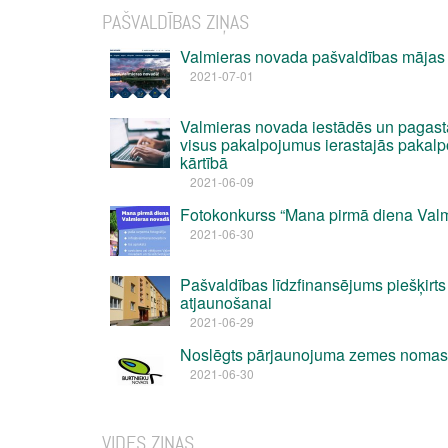
PAŠVALDĪBAS ZIŅAS
Valmieras novada pašvaldības mājas
2021-07-01
Valmieras novada iestādēs un pagast
visus pakalpojumus ierastajās pakal
kārtībā
2021-06-09
Fotokonkurss “Mana pirmā diena Val
2021-06-30
Pašvaldības līdzfinansējums piešķirt
atjaunošanai
2021-06-29
Noslēgts pārjaunojuma zemes nomas
2021-06-30
VIDES ZIŅAS