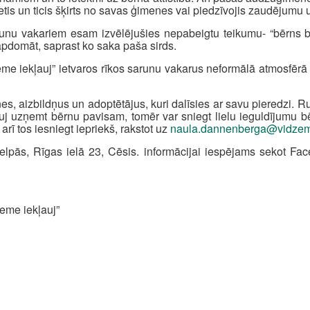
 cietis un ticis šķirts no savas ģimenes vai piedzīvojis zaudējumu 
runu vakariem esam izvēlējušies nepabeigtu teikumu- “bērns 
 apdomāt, saprast ko saka paša sirds.
e iekļauj” ietvaros rīkos sarunu vakarus neformālā atmosfērā 
 aizbildņus un adoptētājus, kuri dalīsies ar savu pieredzi. Run
auj uzņemt bērnu pavisam, tomēr var sniegt lielu ieguldījumu 
rī tos iesniegt iepriekš, rakstot uz
naula.dannenberga@vidzem
telpās, Rīgas ielā 23, Cēsis. informācijai iespējams sekot F
zeme iekļauj”