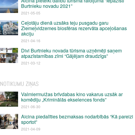
Aicina pieteikt dalību tūrisma raidījumā “Iepazīsti
Burtnieku novadu 2021”
2021-05-05
Ceļotāju dienā uzsāks teju pusgadu garu
Ziemeļvidzemes biosfēras rezervāta apceļošanas
akciju
2021-04-16
Divi Burtnieku novada tūrisma uzņēmēji saņem
atpazīstamības zīmi “Gājējam draudzīgs”
2021-03-12
NOTIKUMU ZIŅAS
Valmiermuižas brīvdabas kino vakarus uzsāk ar
komēdiju „Kriminālās ekselences fonds”
2021-06-30
Aicina piedalīties bezmaksas nodarbībās “Kā pareizi
sportot”
2021-04-09