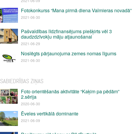
2021-06-09
Fotokonkurss “Mana pirmā diena Valmieras novadā”
2021-06-30
Pašvaldības līdzfinansējums piešķirts vēl 3
daudzdzīvokļu māju atjaunošanai
2021-06-29
Noslēgts pārjaunojuma zemes nomas līgums
2021-06-30
SABIEDRĪBAS ZIŅAS
Foto orientēšanās aktivitāte “Kaķim pa pēdām”
2.sērija
2020-06-30
Ēveles vertikālā dominante
2021-06-09