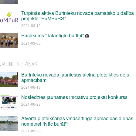
Turpinās aktīva Burtnieku novada pamatskolu dalība
projektā “PuMPuRS”
2021-03-12
Pasākums “Talantīgie burtiņi”
2021-03-05
JAUNIEŠU ZIŅAS
Burtnieku novada jauniešus aicina pieteikties deju
apmācībām
2021-06-18
Noslēdzies jaunatnes iniciatīvu projektu konkurss
2021-06-28
Atvērta pieteikšanās vindsērfinga apmācības dienas
nometnei “Nāc burāt”!
2021-05-28