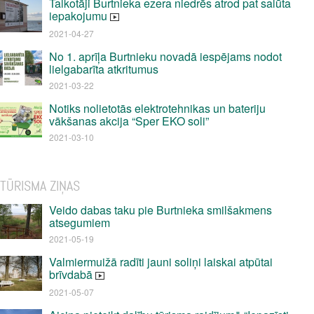
Talkotāji Burtnieka ezera niedrēs atrod pat salūta
iepakojumu
2021-04-27
No 1. aprīļa Burtnieku novadā iespējams nodot
lielgabarīta atkritumus
2021-03-22
Notiks nolietotās elektrotehnikas un bateriju
vākšanas akcija “Sper EKO soli”
2021-03-10
TŪRISMA ZIŅAS
Veido dabas taku pie Burtnieka smilšakmens
atsegumiem
2021-05-19
Valmiermuižā radīti jauni soliņi laiskai atpūtai
brīvdabā
2021-05-07