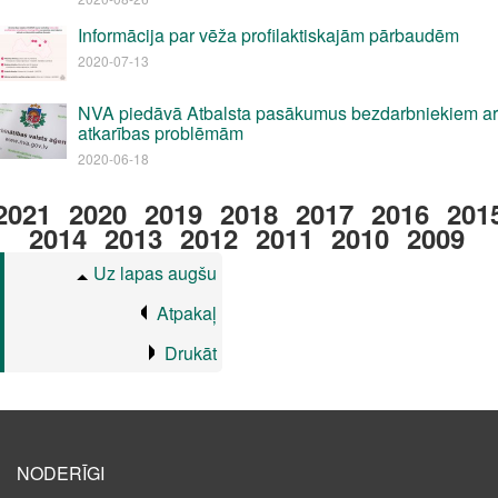
Informācija par vēža profilaktiskajām pārbaudēm
2020-07-13
NVA piedāvā Atbalsta pasākumus bezdarbniekiem ar
atkarības problēmām
2020-06-18
2021
2020
2019
2018
2017
2016
201
2014
2013
2012
2011
2010
2009
Uz lapas augšu
Atpakaļ
Drukāt
NODERĪGI