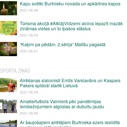
Kapu svētki Burtnieku novada un apkārtnes kapos
2021-06-09
Tūrisma akcijā #AtklājVidzemi aicina iepazīt mazāk
zināmas vietas un to īpašos stāstus
2021-06-03
“Kaķim pa pēdām. 2.sērija” Matīšu pagastā
2021-06-21
SPORTA ZIŅAS
Airēšanas slalomisti Emīls Varslavāns un Kaspars
Pakers spīdoši startē Lietuvā
2021-06-29
Amatierfutbols Valmierā pēc pandēmijas
ierobežojumiem atgūstas ar dubultu jaudu
2021-09-06
Ar šaujošajiem airētājiem Burtnieka ezers iesildīts