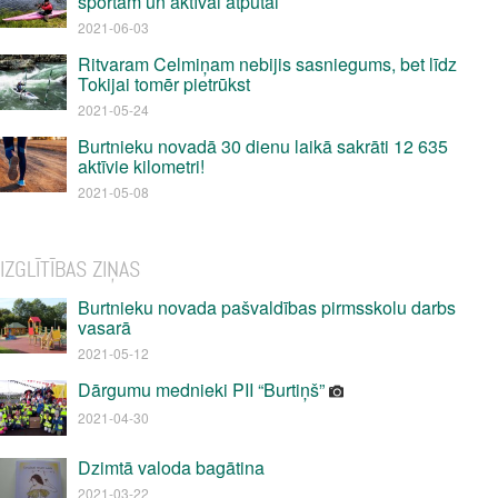
sportam un aktīvai atpūtai
2021-06-03
Ritvaram Celmiņam nebijis sasniegums, bet līdz
Tokijai tomēr pietrūkst
2021-05-24
Burtnieku novadā 30 dienu laikā sakrāti 12 635
aktīvie kilometri!
2021-05-08
IZGLĪTĪBAS ZIŅAS
Burtnieku novada pašvaldības pirmsskolu darbs
vasarā
2021-05-12
Dārgumu mednieki PII “Burtiņš”
2021-04-30
Dzimtā valoda bagātina
2021-03-22