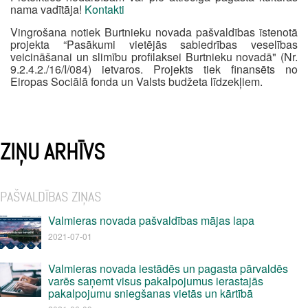
nama vadītāja!
Kontakti
Vingrošana notiek Burtnieku novada pašvaldības īstenotā
projekta “Pasākumi vietējās sabiedrības veselības
veicināšanai un slimību profilaksei Burtnieku novadā" (Nr.
9.2.4.2./16/I/084) ietvaros. Projekts tiek finansēts no
Eiropas Sociālā fonda un Valsts budžeta līdzekļiem.
ZIŅU ARHĪVS
PAŠVALDĪBAS ZIŅAS
Valmieras novada pašvaldības mājas lapa
2021-07-01
Valmieras novada iestādēs un pagasta pārvaldēs
varēs saņemt visus pakalpojumus ierastajās
pakalpojumu sniegšanas vietās un kārtībā