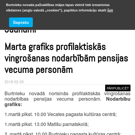
Burtnieku novada pašvaldības mājas lapas vietnē tiek izmantotas
sīkdatnes (angļu valodā „cookies”), papildus informāciju skatīt
šeit
Sapratu
Jaunumi
Marta grafiks profilaktiskās
vingrošanas nodarbībām pensijas
vecuma personām
2018-02-26
PĀRPUBLICĒT
Burtnieku novadā norisinās profilaktiskās vingrošanas
nodarbības pensijas vecuma personām.
Nodarbību
grafiks:
1.martā plkst. 10.00 Vecates pagasta kultūras centrā;
1.martā plkst. 13.00 Matīšu pamatskolā;
2. martā plkst. 10.00 Burtnieku pagasta kultūras centrā;