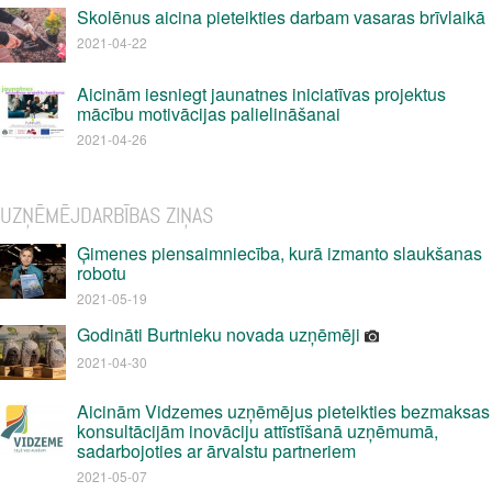
Skolēnus aicina pieteikties darbam vasaras brīvlaikā
2021-04-22
Aicinām iesniegt jaunatnes iniciatīvas projektus
mācību motivācijas palielināšanai
2021-04-26
UZŅĒMĒJDARBĪBAS ZIŅAS
Ģimenes piensaimniecība, kurā izmanto slaukšanas
robotu
2021-05-19
Godināti Burtnieku novada uzņēmēji
2021-04-30
Aicinām Vidzemes uzņēmējus pieteikties bezmaksas
konsultācijām inovāciju attīstīšanā uzņēmumā,
sadarbojoties ar ārvalstu partneriem
2021-05-07