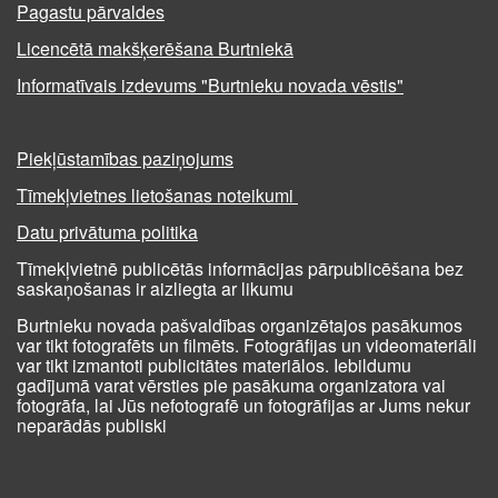
Pagastu pārvaldes
Licencētā makšķerēšana Burtniekā
Informatīvais izdevums "Burtnieku novada vēstis"
Piekļūstamības paziņojums
Tīmekļvietnes lietošanas noteikumi
Datu privātuma politika
Tīmekļvietnē publicētās informācijas pārpublicēšana bez
saskaņošanas ir aizliegta ar likumu
Burtnieku novada pašvaldības organizētajos pasākumos
var tikt fotografēts un filmēts. Fotogrāfijas un videomateriāli
var tikt izmantoti publicitātes materiālos. Iebildumu
gadījumā varat vērsties pie pasākuma organizatora vai
fotogrāfa, lai Jūs nefotografē un fotogrāfijas ar Jums nekur
neparādās publiski