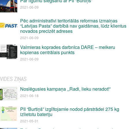
Par līgumu slēgšanu ar PII “Burtiņš”
2021-06-09
Pēc administratīvi teritoriālās reformas izmaiņas
“Latvijas Pasta” darbībā nav gaidāmas, lūdz klientus
novados precizēt adreses
2021-06-09
Valmieras koprades darbnīca DARE – meikeru
kopienas centrālais punkts
2021-06-09
VIDES ZIŅAS
Noslēgusies kampaņa ,,Radi, lieku neradot!”
2021-06-18
PII “Burtiņš” izglītojamie nodod pārstrādei 275 kg
izlietotu bateriju
2021-05-31