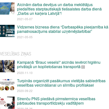
Aicinām darba devējus un darba meklētājus
piedalīties starptautiskajā tiešsaistes darba dienā
„Darbs un karjera Latvijā”!
2021-05-07
Vidzemes biznesa diena “Darbaspēka pieejamība kā
pamatnosacījums stabilai uzņēmējdarbībai”
2021-05-05
VESELĪBAS ZIŅAS
Kampaņā “Brauc vesels!” aicinās ievērot higiēnu
privātajā un koplietošanas transportā
2020-11-10
Turpinās organizēt pasākumus vietējās sabiedrības
veselības veicināšanai un slimību profilaksei
2020-09-22
Strenču PNS piedāvā pirmstermiņa veselības
pārbaudes transportlīdzekļu vadītājiem
2020-08-26