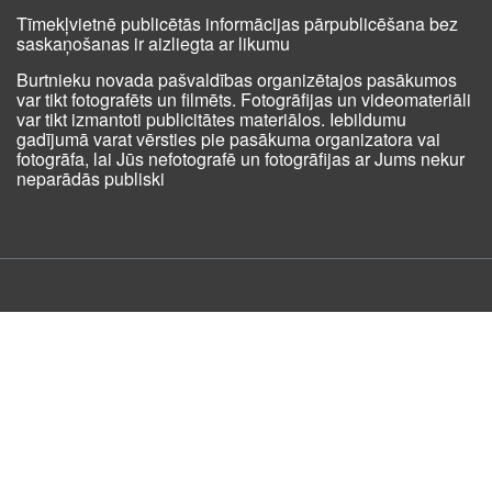
Tīmekļvietnē publicētās informācijas pārpublicēšana bez
saskaņošanas ir aizliegta ar likumu
Burtnieku novada pašvaldības organizētajos pasākumos
var tikt fotografēts un filmēts. Fotogrāfijas un videomateriāli
var tikt izmantoti publicitātes materiālos. Iebildumu
gadījumā varat vērsties pie pasākuma organizatora vai
fotogrāfa, lai Jūs nefotografē un fotogrāfijas ar Jums nekur
neparādās publiski