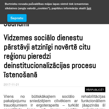
Burtnieku novada pašvaldības mājas lapas vietnē tiek izmantotas
sīkdatnes (angļu valodā „cookies”), papildus informāciju skatīt
šeit
Sapratu
Jaunumi
Vidzemes sociālo dienestu
pārstāvji atzinīgi novērtē citu
reģionu pieredzi
deinstitucionalizācijas procesu
īstenošanā
2017-11-21
PĀRPUBLICĒT
Viens no būtiskākajiem sociālo rehabilitācijas
pakalpojumu sniedzējiem cilvēkiem ar funkcionāliem
traucējumiem ir ergoterapeits – turklāt jāapzinās šī