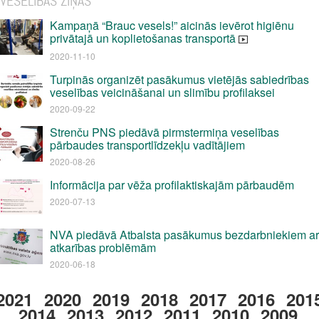
VESELĪBAS ZIŅAS
Kampaņā “Brauc vesels!” aicinās ievērot higiēnu
privātajā un koplietošanas transportā
2020-11-10
Turpinās organizēt pasākumus vietējās sabiedrības
veselības veicināšanai un slimību profilaksei
2020-09-22
Strenču PNS piedāvā pirmstermiņa veselības
pārbaudes transportlīdzekļu vadītājiem
2020-08-26
Informācija par vēža profilaktiskajām pārbaudēm
2020-07-13
NVA piedāvā Atbalsta pasākumus bezdarbniekiem ar
atkarības problēmām
2020-06-18
2021
2020
2019
2018
2017
2016
201
2014
2013
2012
2011
2010
2009