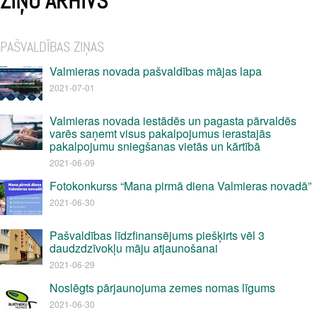
ZIŅU ARHĪVS
PAŠVALDĪBAS ZIŅAS
Valmieras novada pašvaldības mājas lapa
2021-07-01
Valmieras novada iestādēs un pagasta pārvaldēs
varēs saņemt visus pakalpojumus ierastajās
pakalpojumu sniegšanas vietās un kārtībā
2021-06-09
Fotokonkurss “Mana pirmā diena Valmieras novadā”
2021-06-30
Pašvaldības līdzfinansējums piešķirts vēl 3
daudzdzīvokļu māju atjaunošanai
2021-06-29
Noslēgts pārjaunojuma zemes nomas līgums
2021-06-30