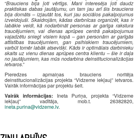
“
Brauciens bija ļoti vērtīgs. Mani interesēja ļoti daudz
praktiskas dabas jautājumu, un tam jau arī šis brauciens
bija domāts – izjautāt tos, kuri jau sociālos pakalpojumus
izveidojuši. Skaidrojām, kādas darbnīcas organizēt, kas ir
labākie veidi, kā nodarbināt personas ar garīga rakstura
traucējumiem, vai dienas aprūpes centrā pakalpojumus
vajadzētu sniegt visiem kopā – gan personām ar garīgās
attīstības traucējumiem, gan psihiskiem traucējumiem,
varbūt tomēr labāk atsevišķi. Kāds ir optimālais darbinieku
skaits uz vienu dienas aprūpes centra klientu – šie ir daļa
no jautājumiem, kas mūs nodarbina deinstitucionalizācijas
ietvaros
.”
Pieredzes apmaiņas brauciens noritēja
deinstitucionalizācijas projekta “Vidzeme iekļauj” ietvaros.
Vairāk informācijas par projektu šeit.
Vairāk informācijas:
Ineta Puriņa, projekta “Vidzeme
iekļauj” vadītāja, mob.t. 26382820,
ineta.purina@vidzeme.lv
.