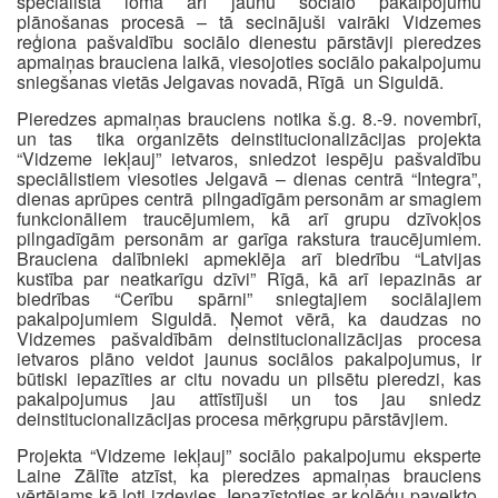
speciālista loma arī jaunu sociālo pakalpojumu
plānošanas procesā – tā secinājuši vairāki Vidzemes
reģiona pašvaldību sociālo dienestu pārstāvji pieredzes
apmaiņas brauciena laikā, viesojoties sociālo pakalpojumu
sniegšanas vietās Jelgavas novadā, Rīgā un Siguldā.
Pieredzes apmaiņas brauciens notika š.g. 8.-9. novembrī,
un tas tika organizēts deinstitucionalizācijas projekta
“Vidzeme iekļauj” ietvaros, sniedzot iespēju pašvaldību
speciālistiem viesoties Jelgavā – dienas centrā “Integra”,
dienas aprūpes centrā pilngadīgām personām ar smagiem
funkcionāliem traucējumiem, kā arī grupu dzīvokļos
pilngadīgām personām ar garīga rakstura traucējumiem.
Brauciena dalībnieki apmeklēja arī biedrību “Latvijas
kustība par neatkarīgu dzīvi” Rīgā, kā arī iepazinās ar
biedrības “Cerību spārni” sniegtajiem sociālajiem
pakalpojumiem Siguldā. Ņemot vērā, ka daudzas no
Vidzemes pašvaldībām deinstitucionalizācijas procesa
ietvaros plāno veidot jaunus sociālos pakalpojumus, ir
būtiski iepazīties ar citu novadu un pilsētu pieredzi, kas
pakalpojumus jau attīstījuši un tos jau sniedz
deinstitucionalizācijas procesa mērķgrupu pārstāvjiem.
Projekta “Vidzeme iekļauj” sociālo pakalpojumu eksperte
Laine Zālīte atzīst, ka pieredzes apmaiņas brauciens
vērtējams kā ļoti izdevies. Iepazīstoties ar kolēģu paveikto,