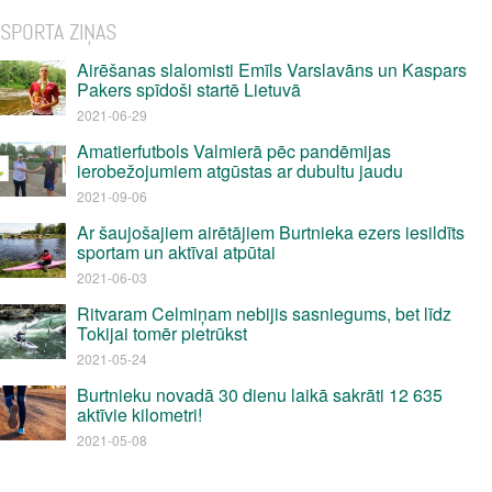
SPORTA ZIŅAS
Airēšanas slalomisti Emīls Varslavāns un Kaspars
Pakers spīdoši startē Lietuvā
2021-06-29
Amatierfutbols Valmierā pēc pandēmijas
ierobežojumiem atgūstas ar dubultu jaudu
2021-09-06
Ar šaujošajiem airētājiem Burtnieka ezers iesildīts
sportam un aktīvai atpūtai
2021-06-03
Ritvaram Celmiņam nebijis sasniegums, bet līdz
Tokijai tomēr pietrūkst
2021-05-24
Burtnieku novadā 30 dienu laikā sakrāti 12 635
aktīvie kilometri!
2021-05-08