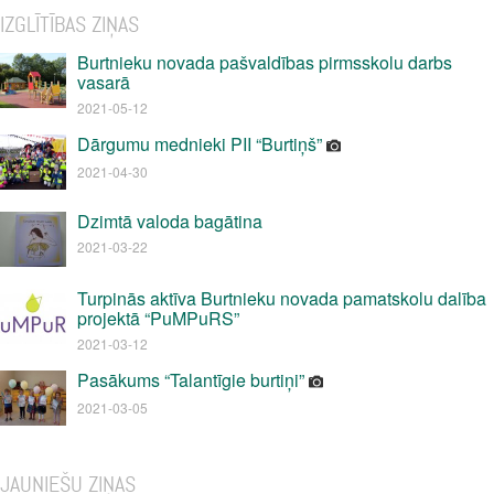
IZGLĪTĪBAS ZIŅAS
Burtnieku novada pašvaldības pirmsskolu darbs
vasarā
2021-05-12
Dārgumu mednieki PII “Burtiņš”
2021-04-30
Dzimtā valoda bagātina
2021-03-22
Turpinās aktīva Burtnieku novada pamatskolu dalība
projektā “PuMPuRS”
2021-03-12
Pasākums “Talantīgie burtiņi”
2021-03-05
JAUNIEŠU ZIŅAS