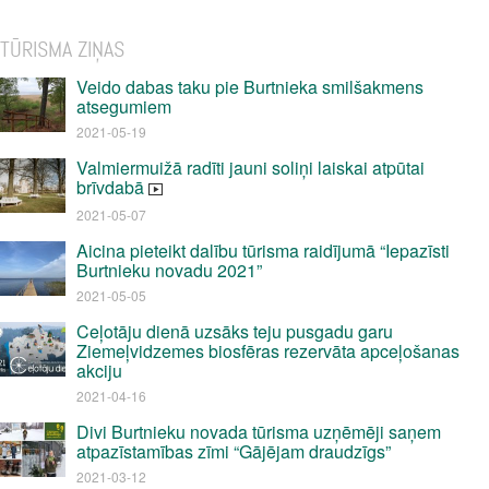
TŪRISMA ZIŅAS
Veido dabas taku pie Burtnieka smilšakmens
atsegumiem
2021-05-19
Valmiermuižā radīti jauni soliņi laiskai atpūtai
brīvdabā
2021-05-07
Aicina pieteikt dalību tūrisma raidījumā “Iepazīsti
Burtnieku novadu 2021”
2021-05-05
Ceļotāju dienā uzsāks teju pusgadu garu
Ziemeļvidzemes biosfēras rezervāta apceļošanas
akciju
2021-04-16
Divi Burtnieku novada tūrisma uzņēmēji saņem
atpazīstamības zīmi “Gājējam draudzīgs”
2021-03-12