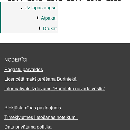
Uz lapas augšu
Atpakaļ
Drukāt
NODERĪGI
Pagastu pārvaldes
Licencētā makšķerēšana Burtniekā
Informatīvais izdevums "Burtnieku novada vēstis"
Piekļūstamības paziņojums
Tīmekļvietnes lietošanas noteikumi
Datu privātuma politika