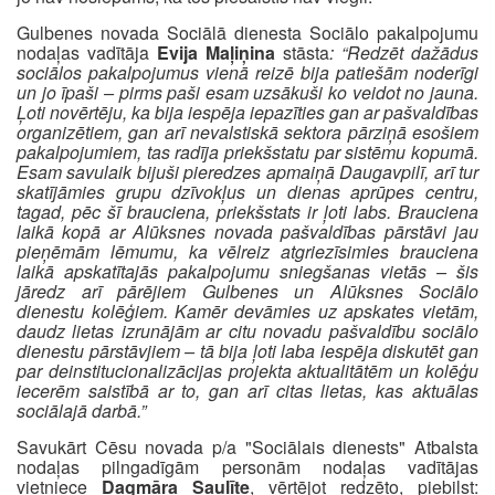
Gulbenes novada Sociālā dienesta Sociālo pakalpojumu
nodaļas vadītāja
Evija Maļiņina
stāsta
: “Redzēt dažādus
sociālos pakalpojumus vienā reizē bija patiešām noderīgi
un jo īpaši – pirms paši esam uzsākuši ko veidot no jauna.
Ļoti novērtēju, ka bija iespēja iepazīties gan ar pašvaldības
organizētiem, gan arī nevalstiskā sektora pārziņā esošiem
pakalpojumiem, tas radīja priekšstatu par sistēmu kopumā.
Esam savulaik bijuši pieredzes apmaiņā Daugavpilī, arī tur
skatījāmies grupu dzīvokļus un dienas aprūpes centru,
tagad, pēc šī brauciena, priekšstats ir ļoti labs. Brauciena
laikā kopā ar Alūksnes novada pašvaldības pārstāvi jau
pieņēmām lēmumu, ka vēlreiz atgriezīsimies brauciena
laikā apskatītajās pakalpojumu sniegšanas vietās – šis
jāredz arī pārējiem Gulbenes un Alūksnes Sociālo
dienestu kolēģiem. Kamēr devāmies uz apskates vietām,
daudz lietas izrunājām ar citu novadu pašvaldību sociālo
dienestu pārstāvjiem – tā bija ļoti laba iespēja diskutēt gan
par deinstitucionalizācijas projekta aktualitātēm un kolēģu
iecerēm saistībā ar to, gan arī citas lietas, kas aktuālas
sociālajā darbā.”
Savukārt Cēsu novada p/a "Sociālais dienests" Atbalsta
nodaļas pilngadīgām personām nodaļas vadītājas
vietniece
Dagmāra Saulīte
, vērtējot redzēto, piebilst: