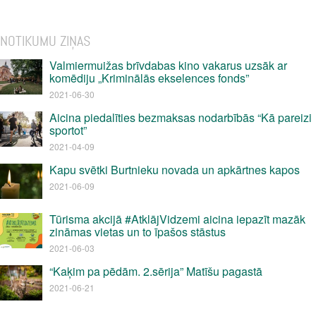
NOTIKUMU ZIŅAS
Valmiermuižas brīvdabas kino vakarus uzsāk ar
komēdiju „Kriminālās ekselences fonds”
2021-06-30
Aicina piedalīties bezmaksas nodarbībās “Kā pareizi
sportot”
2021-04-09
Kapu svētki Burtnieku novada un apkārtnes kapos
2021-06-09
Tūrisma akcijā #AtklājVidzemi aicina iepazīt mazāk
zināmas vietas un to īpašos stāstus
2021-06-03
“Kaķim pa pēdām. 2.sērija” Matīšu pagastā
2021-06-21