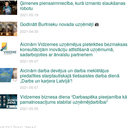
Ģimenes piensaimniecība, kurā izmanto slaukšanas
robotu
2021-05-19
Godināti Burtnieku novada uzņēmēji
2021-04-30
Aicinām Vidzemes uzņēmējus pieteikties bezmaksas
konsultācijām inovāciju attīstīšanā uzņēmumā,
sadarbojoties ar ārvalstu partneriem
2021-05-07
Aicinām darba devējus un darba meklētājus
piedalīties starptautiskajā tiešsaistes darba dienā
„Darbs un karjera Latvijā”!
2021-05-07
Vidzemes biznesa diena “Darbaspēka pieejamība kā
pamatnosacījums stabilai uzņēmējdarbībai”
2021-05-05