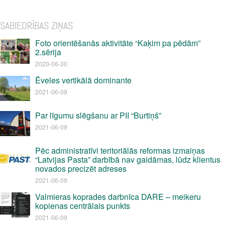
SABIEDRĪBAS ZIŅAS
Foto orientēšanās aktivitāte “Kaķim pa pēdām”
2.sērija
2020-06-30
Ēveles vertikālā dominante
2021-06-09
Par līgumu slēgšanu ar PII “Burtiņš”
2021-06-09
Pēc administratīvi teritoriālās reformas izmaiņas
“Latvijas Pasta” darbībā nav gaidāmas, lūdz klientus
novados precizēt adreses
2021-06-09
Valmieras koprades darbnīca DARE – meikeru
kopienas centrālais punkts
2021-06-09