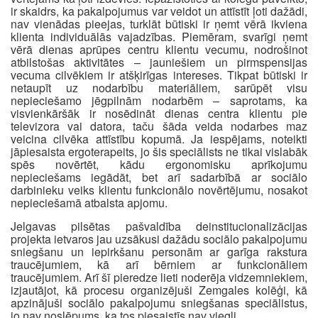
ir skaidrs, ka pakalpojumus var veidot un attīstīt ļoti dažādi,
nav vienādas pieejas, turklāt būtiski ir ņemt vērā ikviena
klienta individuālās vajadzības. Piemēram, svarīgi ņemt
vērā dienas aprūpes centru klientu vecumu, nodrošinot
atbilstošas aktivitātes – jauniešiem un pirmspensijas
vecuma cilvēkiem ir atšķirīgas intereses. Tikpat būtiski ir
netaupīt uz nodarbību materiāliem, sarūpēt visu
nepieciešamo jēgpilnām nodarbēm – saprotams, ka
visvienkāršāk ir nosēdināt dienas centra klientu pie
televizora vai datora, taču šāda veida nodarbes maz
veicina cilvēka attīstību kopumā. Ja iespējams, noteikti
jāpiesaista ergoterapeits, jo šis speciālists ne tikai vislabāk
spēs novērtēt, kādu ergonomisku aprīkojumu
nepieciešams iegādāt, bet arī sadarbībā ar sociālo
darbinieku veiks klientu funkcionālo novērtējumu, nosakot
nepieciešamā atbalsta apjomu.
Jelgavas pilsētas pašvaldība deinstitucionalizācijas
projekta ietvaros jau uzsākusi dažādu sociālo pakalpojumu
sniegšanu un iepirkšanu personām ar garīga rakstura
traucējumiem, kā arī bērniem ar funkcionāliem
traucējumiem. Arī šī pieredze lieti noderēja vidzemniekiem,
izjautājot, kā procesu organizējuši Zemgales kolēģi, kā
apzinājuši sociālo pakalpojumu sniegšanas speciālistus,
jo nav noslēpums, ka tos piesaistīs nav viegli.