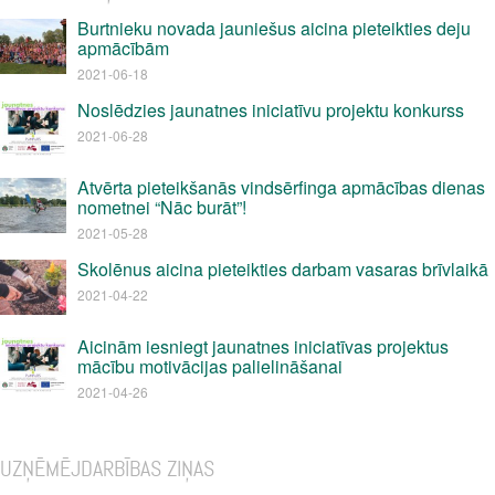
Burtnieku novada jauniešus aicina pieteikties deju
apmācībām
2021-06-18
Noslēdzies jaunatnes iniciatīvu projektu konkurss
2021-06-28
Atvērta pieteikšanās vindsērfinga apmācības dienas
nometnei “Nāc burāt”!
2021-05-28
Skolēnus aicina pieteikties darbam vasaras brīvlaikā
2021-04-22
Aicinām iesniegt jaunatnes iniciatīvas projektus
mācību motivācijas palielināšanai
2021-04-26
UZŅĒMĒJDARBĪBAS ZIŅAS