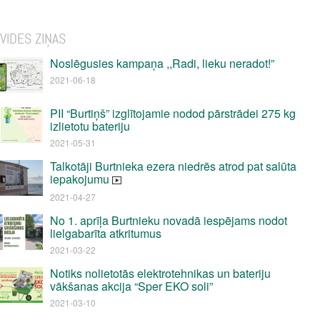
VIDES ZIŅAS
Noslēgusies kampaņa ,,Radi, lieku neradot!”
2021-06-18
PII “Burtiņš” izglītojamie nodod pārstrādei 275 kg
izlietotu bateriju
2021-05-31
Talkotāji Burtnieka ezera niedrēs atrod pat salūta
iepakojumu
2021-04-27
No 1. aprīļa Burtnieku novadā iespējams nodot
lielgabarīta atkritumus
2021-03-22
Notiks nolietotās elektrotehnikas un bateriju
vākšanas akcija “Sper EKO soli”
2021-03-10