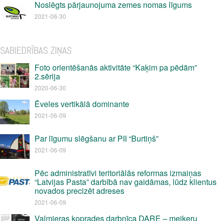
Noslēgts pārjaunojuma zemes nomas līgums
2021-06-30
SABIEDRĪBAS ZIŅAS
Foto orientēšanās aktivitāte “Kaķim pa pēdām”
2.sērija
2020-06-30
Ēveles vertikālā dominante
2021-06-09
Par līgumu slēgšanu ar PII “Burtiņš”
2021-06-09
Pēc administratīvi teritoriālās reformas izmaiņas
“Latvijas Pasta” darbībā nav gaidāmas, lūdz klientus
novados precizēt adreses
2021-06-09
Valmieras koprades darbnīca DARE – meikeru