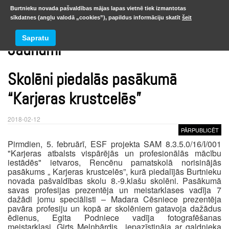
Burtnieku novada pašvaldības mājas lapas vietnē tiek izmantotas
sīkdatnes (angļu valodā „cookies”), papildus informāciju skatīt
šeit
Sapratu
Jaunumi
Skolēni piedalās pasākumā
“Karjeras krustcelēs”
2018-02-12
PĀRPUBLICĒT
Pirmdien, 5. februārī, ESF projekta SAM 8.3.5.0/16/I/001
"Karjeras atbalsts vispārējās un profesionālās mācību
iestādēs" ietvaros, Rencēnu pamatskolā norisinājās
pasākums „ Karjeras krustcelēs”, kurā piedalījās Burtnieku
novada pašvaldības skolu 8.-9.klašu skolēni. Pasākumā
savas profesijas prezentēja un meistarklases vadīja 7
dažādi jomu speciālisti – Madara Cēsniece prezentēja
pavāra profesiju un kopā ar skolēniem gatavoja dažādus
ēdienus, Egita Podniece vadīja fotografēšanas
meistarklasi, Ģirts Melnbārdis iepazīstināja ar galdnieka