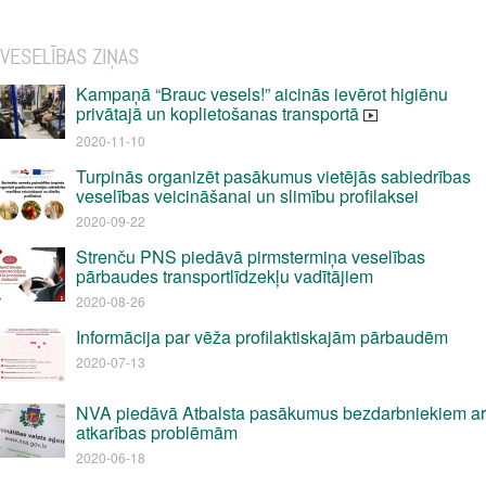
VESELĪBAS ZIŅAS
Kampaņā “Brauc vesels!” aicinās ievērot higiēnu
privātajā un koplietošanas transportā
2020-11-10
Turpinās organizēt pasākumus vietējās sabiedrības
veselības veicināšanai un slimību profilaksei
2020-09-22
Strenču PNS piedāvā pirmstermiņa veselības
pārbaudes transportlīdzekļu vadītājiem
2020-08-26
Informācija par vēža profilaktiskajām pārbaudēm
2020-07-13
NVA piedāvā Atbalsta pasākumus bezdarbniekiem ar
atkarības problēmām
2020-06-18