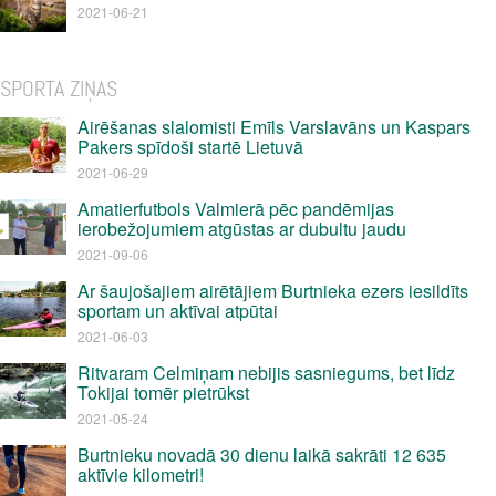
2021-06-21
SPORTA ZIŅAS
Airēšanas slalomisti Emīls Varslavāns un Kaspars
Pakers spīdoši startē Lietuvā
2021-06-29
Amatierfutbols Valmierā pēc pandēmijas
ierobežojumiem atgūstas ar dubultu jaudu
2021-09-06
Ar šaujošajiem airētājiem Burtnieka ezers iesildīts
sportam un aktīvai atpūtai
2021-06-03
Ritvaram Celmiņam nebijis sasniegums, bet līdz
Tokijai tomēr pietrūkst
2021-05-24
Burtnieku novadā 30 dienu laikā sakrāti 12 635
aktīvie kilometri!