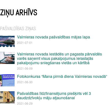
ZIŅU ARHĪVS
PAŠVALDĪBAS ZIŅAS
Valmieras novada pašvaldības mājas lapa
2021-07-01
Valmieras novada iestādēs un pagasta pārvaldēs
varēs saņemt visus pakalpojumus ierastajās
pakalpojumu sniegšanas vietās un kārtībā
2021-06-09
Fotokonkurss “Mana pirmā diena Valmieras novadā”
2021-06-30
Pašvaldības līdzfinansējums piešķirts vēl 3
daudzdzīvokļu māju atjaunošanai
2021-06-29