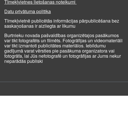
Tīmekļvietnes lietošanas noteikumi
Datu privātuma politika
Tīmekļvietnē publicētās informācijas pārpublicēšana bez
saskaņošanas ir aizliegta ar likumu
Burtnieku novada pašvaldības organizētajos pasākumos
var tikt fotografēts un filmēts. Fotogrāfijas un videomateriāli
var tikt izmantoti publicitātes materiālos. Iebildumu
gadījumā varat vērsties pie pasākuma organizatora vai
fotogrāfa, lai Jūs nefotografē un fotogrāfijas ar Jums nekur
neparādās publiski