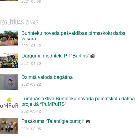
2021-05-08
IZGLĪTĪBAS ZIŅAS
Burtnieku novada pašvaldības pirmsskolu darbs
vasarā
2021-05-12
Dārgumu mednieki PII “Burtiņš”
2021-04-30
Dzimtā valoda bagātina
2021-03-22
Turpinās aktīva Burtnieku novada pamatskolu dalība
projektā “PuMPuRS”
2021-03-12
Pasākums “Talantīgie burtiņi”
2021-03-05