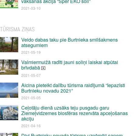
vākšanas akcija “Sper EKO soli”
2021-03-10
TŪRISMA ZIŅAS
Veido dabas taku pie Burtnieka smilšakmens
atsegumiem
2021-05-19
Valmiermuižā radīti jauni soliņi laiskai atpūtai
brīvdabā
2021-05-07
Aicina pieteikt dalību tūrisma raidījumā “Iepazīsti
Burtnieku novadu 2021”
2021-05-05
Ceļotāju dienā uzsāks teju pusgadu garu
Ziemeļvidzemes biosfēras rezervāta apceļošanas
akciju
2021-04-16
Divi Burtnieku novada tūrisma uzņēmēji saņem