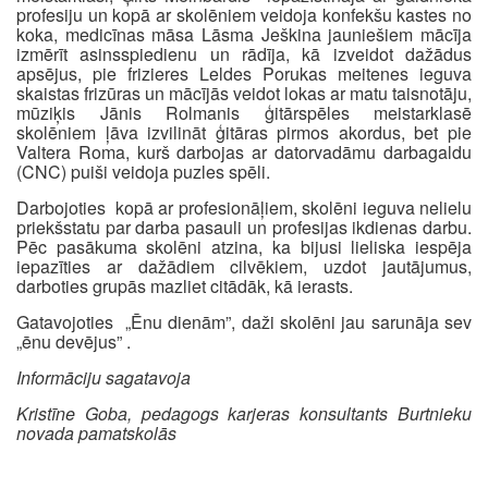
profesiju un kopā ar skolēniem veidoja konfekšu kastes no
koka, medicīnas māsa Lāsma Ješkina jauniešiem mācīja
izmērīt asinsspiedienu un rādīja, kā izveidot dažādus
apsējus, pie frizieres Leldes Porukas meitenes ieguva
skaistas frizūras un mācījās veidot lokas ar matu taisnotāju,
mūziķis Jānis Rolmanis ģitārspēles meistarklasē
skolēniem ļāva izvilināt ģitāras pirmos akordus, bet pie
Valtera Roma, kurš darbojas ar datorvadāmu darbagaldu
(CNC) puiši veidoja puzles spēli.
Darbojoties kopā ar profesionāļiem, skolēni ieguva nelielu
priekšstatu par darba pasauli un profesijas ikdienas darbu.
Pēc pasākuma skolēni atzina, ka bijusi lieliska iespēja
iepazīties ar dažādiem cilvēkiem, uzdot jautājumus,
darboties grupās mazliet citādāk, kā ierasts.
Gatavojoties „Ēnu dienām”, daži skolēni jau sarunāja sev
„ēnu devējus” .
Informāciju sagatavoja
Kristīne Goba, pedagogs karjeras konsultants Burtnieku
novada pamatskolās