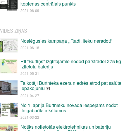
kopienas centrālais punkts
2021-06-09
VIDES ZIŅAS
Noslēgusies kampaņa ,,Radi, lieku neradot!”
2021-06-18
PII “Burtiņš” izglītojamie nodod pārstrādei 275 kg
izlietotu bateriju
2021-05-31
Talkotāji Burtnieka ezera niedrēs atrod pat salūta
iepakojumu
2021-04-27
No 1. aprīļa Burtnieku novadā iespējams nodot
lielgabarīta atkritumus
2021-03-22
Notiks nolietotās elektrotehnikas un bateriju