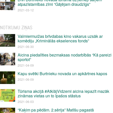
atpazīstamības zīmi “Gājējam draudzīgs”
2021-03-12
NOTIKUMU ZIŅAS
Valmiermuižas brīvdabas kino vakarus uzsāk ar
komēdiju „Kriminālās ekselences fonds”
2021-06-30
Aicina piedalīties bezmaksas nodarbībās “Kā pareizi
sportot”
2021-04-09
Kapu svētki Burtnieku novada un apkārtnes kapos
2021-06-09
Tūrisma akcijā #AtklājVidzemi aicina iepazīt mazāk
zināmas vietas un to īpašos stāstus
2021-06-03
“Kaķim pa pēdām. 2.sērija” Matīšu pagastā