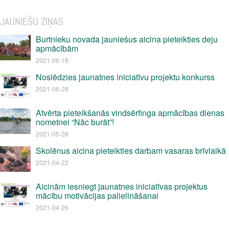
JAUNIEŠU ZIŅAS
Burtnieku novada jauniešus aicina pieteikties deju
apmācībām
2021-06-18
Noslēdzies jaunatnes iniciatīvu projektu konkurss
2021-06-28
Atvērta pieteikšanās vindsērfinga apmācības dienas
nometnei “Nāc burāt”!
2021-05-28
Skolēnus aicina pieteikties darbam vasaras brīvlaikā
2021-04-22
Aicinām iesniegt jaunatnes iniciatīvas projektus
mācību motivācijas palielināšanai
2021-04-26