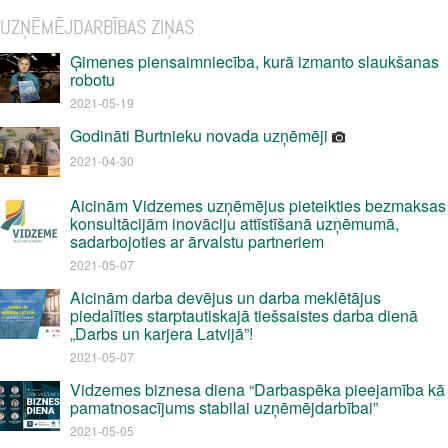
UZŅĒMĒJDARBĪBAS ZIŅAS
Ģimenes piensaimniecība, kurā izmanto slaukšanas
robotu
2021-05-19
Godināti Burtnieku novada uzņēmēji
2021-04-30
Aicinām Vidzemes uzņēmējus pieteikties bezmaksas
konsultācijām inovāciju attīstīšanā uzņēmumā,
sadarbojoties ar ārvalstu partneriem
2021-05-07
Aicinām darba devējus un darba meklētājus
piedalīties starptautiskajā tiešsaistes darba dienā
„Darbs un karjera Latvijā”!
2021-05-07
Vidzemes biznesa diena “Darbaspēka pieejamība kā
pamatnosacījums stabilai uzņēmējdarbībai”
2021-05-05