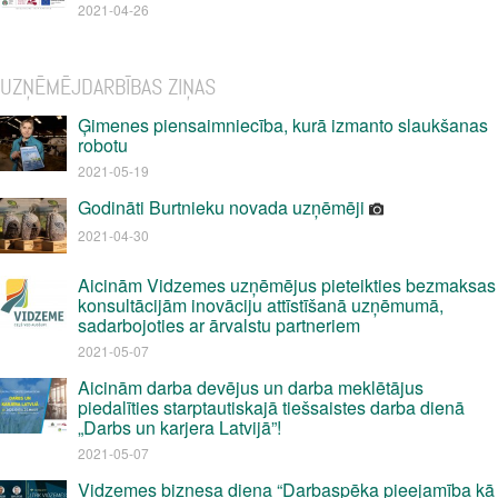
2021-04-26
UZŅĒMĒJDARBĪBAS ZIŅAS
Ģimenes piensaimniecība, kurā izmanto slaukšanas
robotu
2021-05-19
Godināti Burtnieku novada uzņēmēji
2021-04-30
Aicinām Vidzemes uzņēmējus pieteikties bezmaksas
konsultācijām inovāciju attīstīšanā uzņēmumā,
sadarbojoties ar ārvalstu partneriem
2021-05-07
Aicinām darba devējus un darba meklētājus
piedalīties starptautiskajā tiešsaistes darba dienā
„Darbs un karjera Latvijā”!
2021-05-07
Vidzemes biznesa diena “Darbaspēka pieejamība kā