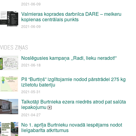
2021-06-09
Valmieras koprades darbnīca DARE – meikeru
kopienas centrālais punkts
2021-06-09
VIDES ZIŅAS
Noslēgusies kampaņa ,,Radi, lieku neradot!”
2021-06-18
PII “Burtiņš” izglītojamie nodod pārstrādei 275 kg
izlietotu bateriju
2021-05-31
Talkotāji Burtnieka ezera niedrēs atrod pat salūta
iepakojumu
2021-04-27
No 1. aprīļa Burtnieku novadā iespējams nodot
lielgabarīta atkritumus