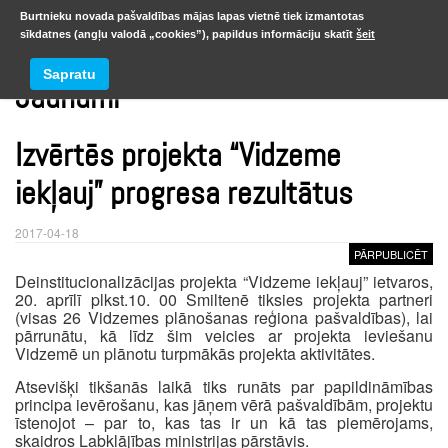
Burtnieku novada pašvaldības mājas lapas vietnē tiek izmantotas
sīkdatnes (angļu valodā „cookies”), papildus informāciju skatīt
šeit
Sapratu
Jaunumi
Izvērtēs projekta “Vidzeme
iekļauj” progresa rezultātus
2017-04-18
PĀRPUBLICĒT
Deinstitucionalizācijas projekta “Vidzeme iekļauj” ietvaros,
20. aprīlī plkst.10. 00 Smiltenē tiksies projekta partneri
(visas 26 Vidzemes plānošanas reģiona pašvaldības), lai
pārrunātu, kā līdz šim veicies ar projekta ieviešanu
Vidzemē un plānotu turpmākās projekta aktivitātes.
Atsevišķi tikšanās laikā tiks runāts par papildināmības
principa ievērošanu, kas jāņem vērā pašvaldībām, projektu
īstenojot – par to, kas tas ir un kā tas piemērojams,
skaidros Labklājības ministrijas pārstāvis.