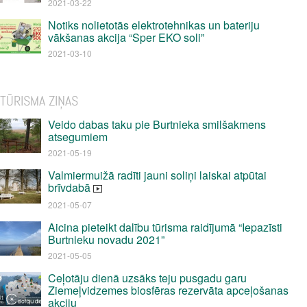
2021-03-22
Notiks nolietotās elektrotehnikas un bateriju
vākšanas akcija “Sper EKO soli”
2021-03-10
TŪRISMA ZIŅAS
Veido dabas taku pie Burtnieka smilšakmens
atsegumiem
2021-05-19
Valmiermuižā radīti jauni soliņi laiskai atpūtai
brīvdabā
2021-05-07
Aicina pieteikt dalību tūrisma raidījumā “Iepazīsti
Burtnieku novadu 2021”
2021-05-05
Ceļotāju dienā uzsāks teju pusgadu garu
Ziemeļvidzemes biosfēras rezervāta apceļošanas
akciju