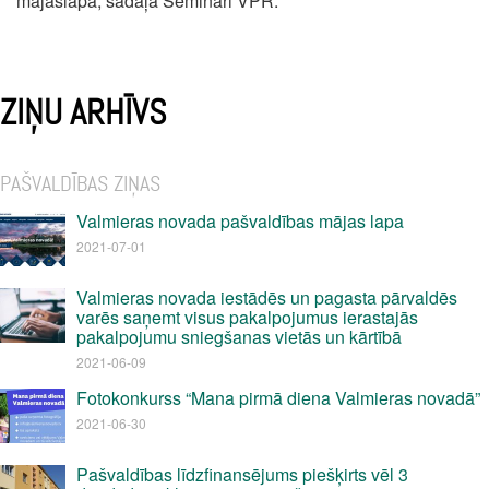
mājaslapā, sadaļā Semināri VPR.
ZIŅU ARHĪVS
PAŠVALDĪBAS ZIŅAS
Valmieras novada pašvaldības mājas lapa
2021-07-01
Valmieras novada iestādēs un pagasta pārvaldēs
varēs saņemt visus pakalpojumus ierastajās
pakalpojumu sniegšanas vietās un kārtībā
2021-06-09
Fotokonkurss “Mana pirmā diena Valmieras novadā”
2021-06-30
Pašvaldības līdzfinansējums piešķirts vēl 3