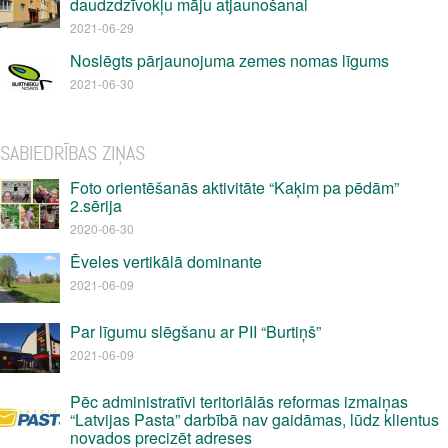
daudzdzīvokļu māju atjaunošanai
2021-06-29
Noslēgts pārjaunojuma zemes nomas līgums
2021-06-30
SABIEDRĪBAS ZIŅAS
Foto orientēšanās aktivitāte “Kaķim pa pēdām”
2.sērija
2020-06-30
Ēveles vertikālā dominante
2021-06-09
Par līgumu slēgšanu ar PII “Burtiņš”
2021-06-09
Pēc administratīvi teritoriālās reformas izmaiņas
“Latvijas Pasta” darbībā nav gaidāmas, lūdz klientus
novados precizēt adreses