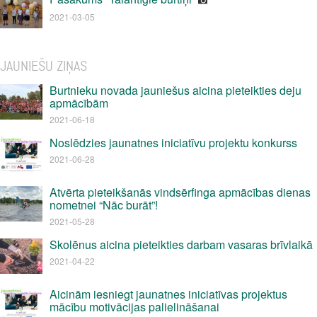
2021-03-05
JAUNIEŠU ZIŅAS
Burtnieku novada jauniešus aicina pieteikties deju
apmācībām
2021-06-18
Noslēdzies jaunatnes iniciatīvu projektu konkurss
2021-06-28
Atvērta pieteikšanās vindsērfinga apmācības dienas
nometnei “Nāc burāt”!
2021-05-28
Skolēnus aicina pieteikties darbam vasaras brīvlaikā
2021-04-22
Aicinām iesniegt jaunatnes iniciatīvas projektus
mācību motivācijas palielināšanai