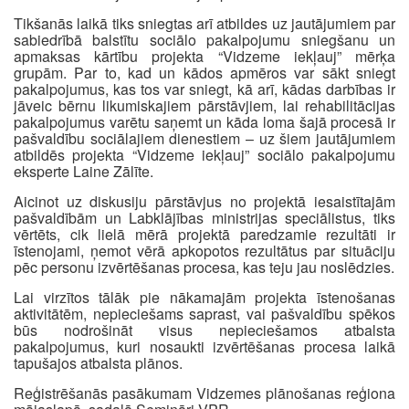
Tikšanās laikā tiks sniegtas arī atbildes uz jautājumiem par
sabiedrībā balstītu sociālo pakalpojumu sniegšanu un
apmaksas kārtību projekta “Vidzeme iekļauj” mērķa
grupām. Par to, kad un kādos apmēros var sākt sniegt
pakalpojumus, kas tos var sniegt, kā arī, kādas darbības ir
jāveic bērnu likumiskajiem pārstāvjiem, lai rehabilitācijas
pakalpojumus varētu saņemt un kāda loma šajā procesā ir
pašvaldību sociālajiem dienestiem – uz šiem jautājumiem
atbildēs projekta “Vidzeme iekļauj” sociālo pakalpojumu
eksperte Laine Zālīte.
Aicinot uz diskusiju pārstāvjus no projektā iesaistītajām
pašvaldībām un Labklājības ministrijas speciālistus, tiks
vērtēts, cik lielā mērā projektā paredzamie rezultāti ir
īstenojami, ņemot vērā apkopotos rezultātus par situāciju
pēc personu izvērtēšanas procesa, kas teju jau noslēdzies.
Lai virzītos tālāk pie nākamajām projekta īstenošanas
aktivitātēm, nepieciešams saprast, vai pašvaldību spēkos
būs nodrošināt visus nepieciešamos atbalsta
pakalpojumus, kuri nosaukti izvērtēšanas procesa laikā
tapušajos atbalsta plānos.
Reģistrēšanās pasākumam Vidzemes plānošanas reģiona