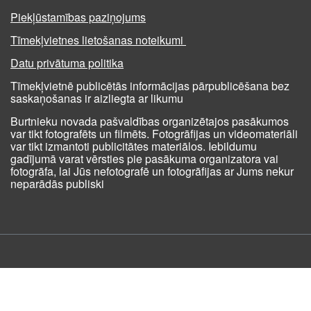
Piekļūstamības paziņojums
Tīmekļvietnes lietošanas noteikumi
Datu privātuma politika
Tīmekļvietnē publicētās informācijas pārpublicēšana bez
saskaņošanas ir aizliegta ar likumu
Burtnieku novada pašvaldības organizētajos pasākumos
var tikt fotografēts un filmēts. Fotogrāfijas un videomateriāli
var tikt izmantoti publicitātes materiālos. Iebildumu
gadījumā varat vērsties pie pasākuma organizatora vai
fotogrāfa, lai Jūs nefotografē un fotogrāfijas ar Jums nekur
neparādās publiski