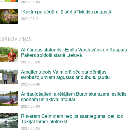
2021-06-03
“Kaķim pa pēdām. 2.sērija” Matīšu pagastā
2021-06-21
SPORTA ZIŅAS
Airēšanas slalomisti Emīls Varslavāns un Kaspars
Pakers spīdoši startē Lietuvā
2021-06-29
Amatierfutbols Valmierā pēc pandēmijas
ierobežojumiem atgūstas ar dubultu jaudu
2021-09-06
Ar šaujošajiem airētājiem Burtnieka ezers iesildīts
sportam un aktīvai atpūtai
2021-06-03
Ritvaram Celmiņam nebijis sasniegums, bet līdz
Tokijai tomēr pietrūkst
2021-05-24