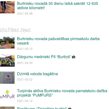
Burtnieku novadā 30 dienu laikā sakrāti 12 635
aktīvie kilometri!
2021-05-08
IZGLĪTĪBAS ZIŅAS
Burtnieku novada pašvaldības pirmsskolu darbs
vasarā
2021-05-12
Dārgumu mednieki PII “Burtiņš”
2021-04-30
Dzimtā valoda bagātina
2021-03-22
Turpinās aktīva Burtnieku novada pamatskolu dalība
projektā “PuMPuRS”
2021-03-12
Pasākums “Talantīgie burtiņi”