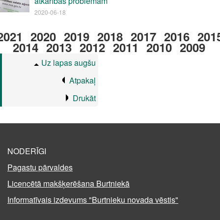
atkarības problēmām
2020-06-18
2021
2020
2019
2018
2017
2016
201
2014
2013
2012
2011
2010
2009
Uz lapas augšu
Atpakaļ
Drukāt
NODERĪGI
Pagastu pārvaldes
Licencētā makšķerēšana Burtniekā
Informatīvais izdevums "Burtnieku novada vēstis"