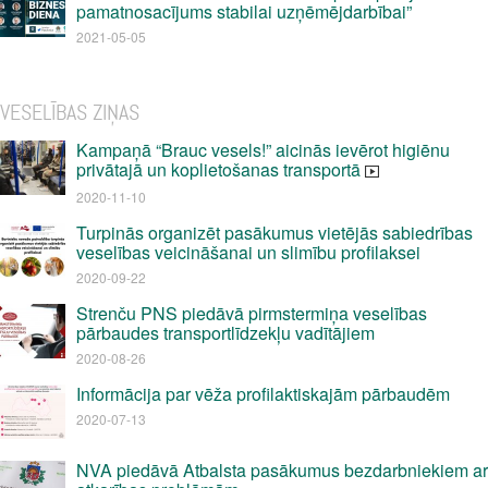
pamatnosacījums stabilai uzņēmējdarbībai”
2021-05-05
VESELĪBAS ZIŅAS
Kampaņā “Brauc vesels!” aicinās ievērot higiēnu
privātajā un koplietošanas transportā
2020-11-10
Turpinās organizēt pasākumus vietējās sabiedrības
veselības veicināšanai un slimību profilaksei
2020-09-22
Strenču PNS piedāvā pirmstermiņa veselības
pārbaudes transportlīdzekļu vadītājiem
2020-08-26
Informācija par vēža profilaktiskajām pārbaudēm
2020-07-13
NVA piedāvā Atbalsta pasākumus bezdarbniekiem ar