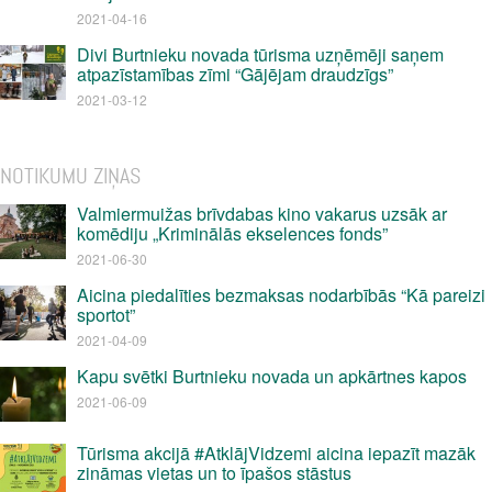
2021-04-16
Divi Burtnieku novada tūrisma uzņēmēji saņem
atpazīstamības zīmi “Gājējam draudzīgs”
2021-03-12
NOTIKUMU ZIŅAS
Valmiermuižas brīvdabas kino vakarus uzsāk ar
komēdiju „Kriminālās ekselences fonds”
2021-06-30
Aicina piedalīties bezmaksas nodarbībās “Kā pareizi
sportot”
2021-04-09
Kapu svētki Burtnieku novada un apkārtnes kapos
2021-06-09
Tūrisma akcijā #AtklājVidzemi aicina iepazīt mazāk
zināmas vietas un to īpašos stāstus