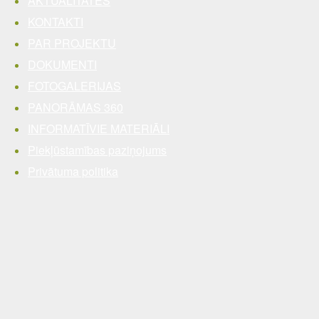
AKTUALITĀTES
KONTAKTI
PAR PROJEKTU
DOKUMENTI
FOTOGALERIJAS
PANORĀMAS 360
INFORMATĪVIE MATERIĀLI
Piekļūstamības paziņojums
Privātuma politika