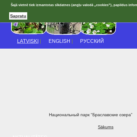
Šajā vietnē tiek izmantotas sīkdatnes (angļu valodā „cookies”), papildus infor
Sapratu
LATVISKI
|
ENGLISH
|
РУССКИЙ
Национальный парк “Браславские озера”
Sākums