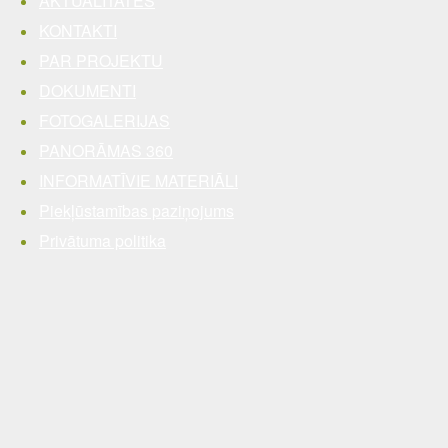
AKTUALITĀTES
KONTAKTI
PAR PROJEKTU
DOKUMENTI
FOTOGALERIJAS
PANORĀMAS 360
INFORMATĪVIE MATERIĀLI
Piekļūstamības paziņojums
Privātuma politika