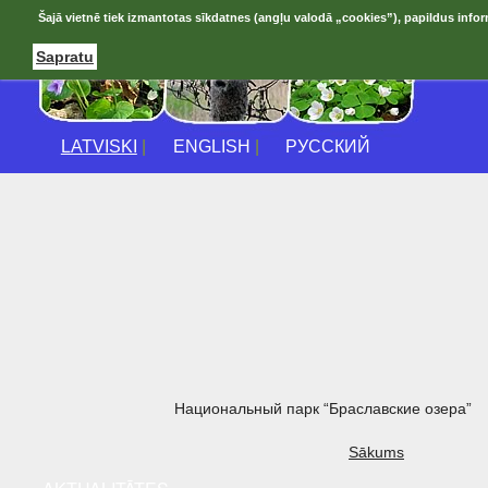
Šajā vietnē tiek izmantotas sīkdatnes (angļu valodā „cookies”), papildus infor
Sapratu
LATVISKI
|
ENGLISH
|
РУССКИЙ
Национальный парк “Браславские озера”
Sākums