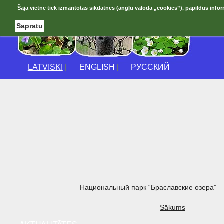
Šajā vietnē tiek izmantotas sīkdatnes (angļu valodā „cookies”), papildus infor
Sapratu
LATVISKI
|
ENGLISH
|
РУССКИЙ
Национальный парк “Браславские озера”
Sākums