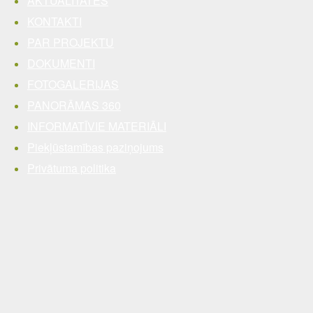
AKTUALITĀTES
KONTAKTI
PAR PROJEKTU
DOKUMENTI
FOTOGALERIJAS
PANORĀMAS 360
INFORMATĪVIE MATERIĀLI
Piekļūstamības paziņojums
Privātuma politika