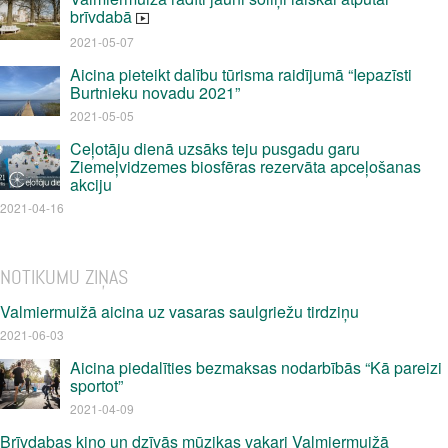
brīvdabā
2021-05-07
Aicina pieteikt dalību tūrisma raidījumā “Iepazīsti
Burtnieku novadu 2021”
2021-05-05
Ceļotāju dienā uzsāks teju pusgadu garu
Ziemeļvidzemes biosfēras rezervāta apceļošanas
akciju
2021-04-16
NOTIKUMU ZIŅAS
Valmiermuižā aicina uz vasaras saulgriežu tirdziņu
2021-06-03
Aicina piedalīties bezmaksas nodarbībās “Kā pareizi
sportot”
2021-04-09
Brīvdabas kino un dzīvās mūzikas vakari Valmiermuižā