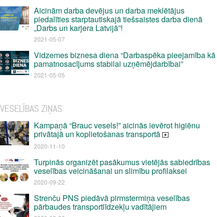
Aicinām darba devējus un darba meklētājus
piedalīties starptautiskajā tiešsaistes darba dienā
„Darbs un karjera Latvijā”!
2021-05-07
Vidzemes biznesa diena “Darbaspēka pieejamība kā
pamatnosacījums stabilai uzņēmējdarbībai”
2021-05-05
VESELĪBAS ZIŅAS
Kampaņā “Brauc vesels!” aicinās ievērot higiēnu
privātajā un koplietošanas transportā
2020-11-10
Turpinās organizēt pasākumus vietējās sabiedrības
veselības veicināšanai un slimību profilaksei
2020-09-22
Strenču PNS piedāvā pirmstermiņa veselības
pārbaudes transportlīdzekļu vadītājiem