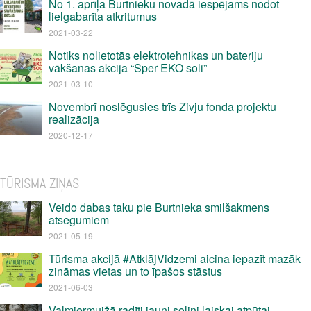
No 1. aprīļa Burtnieku novadā iespējams nodot
lielgabarīta atkritumus
2021-03-22
Notiks nolietotās elektrotehnikas un bateriju
vākšanas akcija “Sper EKO soli”
2021-03-10
Novembrī noslēgusies trīs Zivju fonda projektu
realizācija
2020-12-17
TŪRISMA ZIŅAS
Veido dabas taku pie Burtnieka smilšakmens
atsegumiem
2021-05-19
Tūrisma akcijā #AtklājVidzemi aicina iepazīt mazāk
zināmas vietas un to īpašos stāstus
2021-06-03
Valmiermuižā radīti jauni soliņi laiskai atpūtai