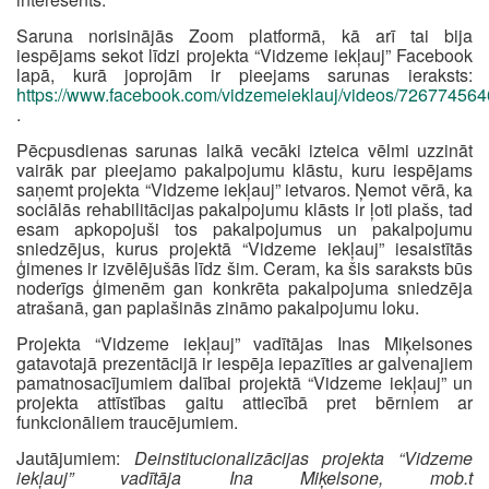
Saruna norisinājās Zoom platformā, kā arī tai bija
iespējams sekot līdzi projekta “Vidzeme iekļauj” Facebook
lapā, kurā joprojām ir pieejams sarunas ieraksts:
https://www.facebook.com/vidzemeieklauj/videos/72677456
.
Pēcpusdienas sarunas laikā vecāki izteica vēlmi uzzināt
vairāk par pieejamo pakalpojumu klāstu, kuru iespējams
saņemt projekta “Vidzeme iekļauj” ietvaros. Ņemot vērā, ka
sociālās rehabilitācijas pakalpojumu klāsts ir ļoti plašs, tad
esam apkopojuši tos pakalpojumus un pakalpojumu
sniedzējus, kurus projektā “Vidzeme iekļauj” iesaistītās
ģimenes ir izvēlējušās līdz šim. Ceram, ka šis saraksts būs
noderīgs ģimenēm gan konkrēta pakalpojuma sniedzēja
atrašanā, gan paplašinās zināmo pakalpojumu loku.
Projekta “Vidzeme iekļauj” vadītājas Inas Miķelsones
gatavotajā prezentācijā ir iespēja iepazīties ar galvenajiem
pamatnosacījumiem dalībai projektā “Vidzeme iekļauj” un
projekta attīstības gaitu attiecībā pret bērniem ar
funkcionāliem traucējumiem.
Jautājumiem:
Deinstitucionalizācijas projekta “Vidzeme
iekļauj” vadītāja Ina Miķelsone, mob.t