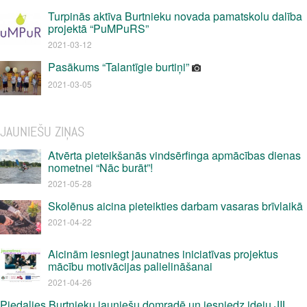
Turpinās aktīva Burtnieku novada pamatskolu dalība
projektā “PuMPuRS”
2021-03-12
Pasākums “Talantīgie burtiņi”
2021-03-05
JAUNIEŠU ZIŅAS
Atvērta pieteikšanās vindsērfinga apmācības dienas
nometnei “Nāc burāt”!
2021-05-28
Skolēnus aicina pieteikties darbam vasaras brīvlaikā
2021-04-22
Aicinām iesniegt jaunatnes iniciatīvas projektus
mācību motivācijas palielināšanai
2021-04-26
Piedalies Burtnieku jauniešu domradē un iesniedz ideju JIL