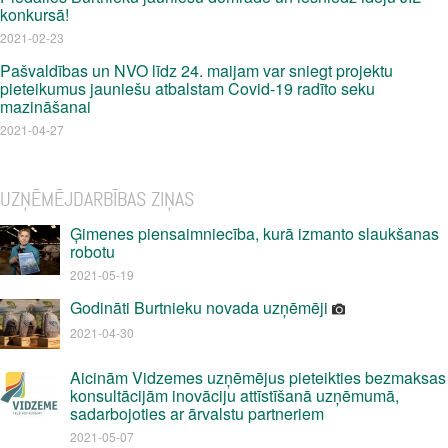
konkursā!
2021-02-23
Pašvaldības un NVO līdz 24. maijam var sniegt projektu
pieteikumus jauniešu atbalstam Covid-19 radīto seku
mazināšanai
2021-04-27
UZŅĒMĒJDARBĪBAS ZIŅAS
Ģimenes piensaimniecība, kurā izmanto slaukšanas
robotu
2021-05-19
Godināti Burtnieku novada uzņēmēji
2021-04-30
Aicinām Vidzemes uzņēmējus pieteikties bezmaksas
konsultācijām inovāciju attīstīšanā uzņēmumā,
sadarbojoties ar ārvalstu partneriem
2021-05-07