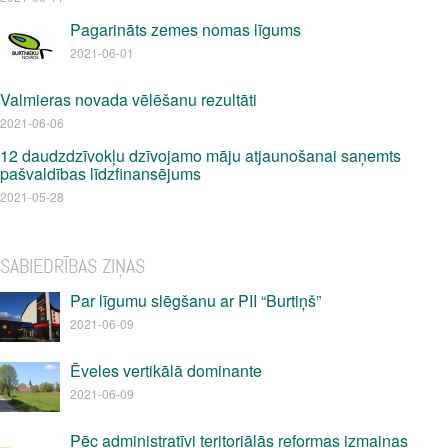
Pagarināts zemes nomas līgums
2021-06-01
Valmieras novada vēlēšanu rezultāti
2021-06-06
12 daudzdzīvokļu dzīvojamo māju atjaunošanai saņemts
pašvaldības līdzfinansējums
2021-05-28
SABIEDRĪBAS ZIŅAS
Par līgumu slēgšanu ar PII “Burtiņš”
2021-06-09
Ēveles vertikālā dominante
2021-06-09
Pēc administratīvi teritoriālās reformas izmaiņas