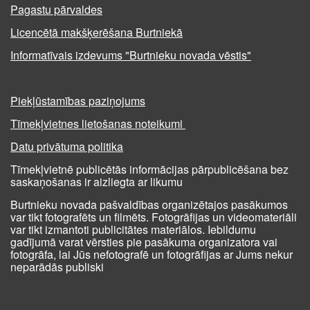
Pagastu pārvaldes
Licencētā makšķerēšana Burtniekā
Informatīvais izdevums "Burtnieku novada vēstis"
Piekļūstamības paziņojums
Tīmekļvietnes lietošanas noteikumi
Datu privātuma politika
Tīmekļvietnē publicētās informācijas pārpublicēšana bez
saskaņošanas ir aizliegta ar likumu
Burtnieku novada pašvaldības organizētajos pasākumos
var tikt fotografēts un filmēts. Fotogrāfijas un videomateriāli
var tikt izmantoti publicitātes materiālos. Iebildumu
gadījumā varat vērsties pie pasākuma organizatora vai
fotogrāfa, lai Jūs nefotografē un fotogrāfijas ar Jums nekur
neparādās publiski