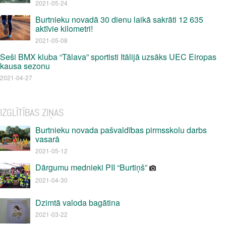
2021-05-24
Burtnieku novadā 30 dienu laikā sakrāti 12 635
aktīvie kilometri!
2021-05-08
Seši BMX kluba “Tālava” sportisti Itālijā uzsāks UEC Eiropas
kausa sezonu
2021-04-27
IZGLĪTĪBAS ZIŅAS
Burtnieku novada pašvaldības pirmsskolu darbs
vasarā
2021-05-12
Dārgumu mednieki PII “Burtiņš”
2021-04-30
Dzimtā valoda bagātina
2021-03-22