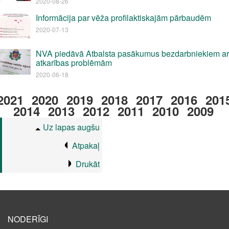
2020-08-26
Informācija par vēža profilaktiskajām pārbaudēm
2020-07-13
NVA piedāvā Atbalsta pasākumus bezdarbniekiem ar
atkarības problēmām
2020-06-18
2021
2020
2019
2018
2017
2016
201
2014
2013
2012
2011
2010
2009
Uz lapas augšu
Atpakaļ
Drukāt
NODERĪGI