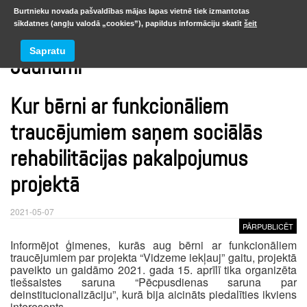
Burtnieku novada pašvaldības mājas lapas vietnē tiek izmantotas
sīkdatnes (angļu valodā „cookies”), papildus informāciju skatīt
šeit
Sapratu
Jaunumi
Kur bērni ar funkcionāliem
traucējumiem saņem sociālās
rehabilitācijas pakalpojumus
projektā
2021-05-07
PĀRPUBLICĒT
Informējot ģimenes, kurās aug bērni ar funkcionāliem
traucējumiem par projekta “Vidzeme iekļauj” gaitu, projektā
paveikto un gaidāmo 2021. gada 15. aprīlī tika organizēta
tiešsaistes saruna “Pēcpusdienas saruna par
deinstitucionalizāciju”, kurā bija aicināts piedalīties ikviens
interesents.