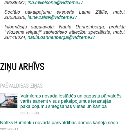
29289487,
ina.mikelsone@vidzeme.lv
Sociālo pakalpojumu eksperte Laine Zālīte, mob.t.
26536286,
laine.zalite@vidzeme.lv
Informāciju sagatavoja: Naula Dannenberga, projekta
"Vidzeme iekļauj" sabiedrisko attiecību speciāliste, mob.t.
26148024,
naula.dannenberga@vidzeme.lv
ZIŅU ARHĪVS
PAŠVALDĪBAS ZIŅAS
Valmieras novada iestādēs un pagasta pārvaldēs
varēs saņemt visus pakalpojumus ierastajās
pakalpojumu sniegšanas vietās un kārtībā
2021-06-09
Notiks Burtnieku novada pašvaldības domes kārtēja sēde
2021-06-11