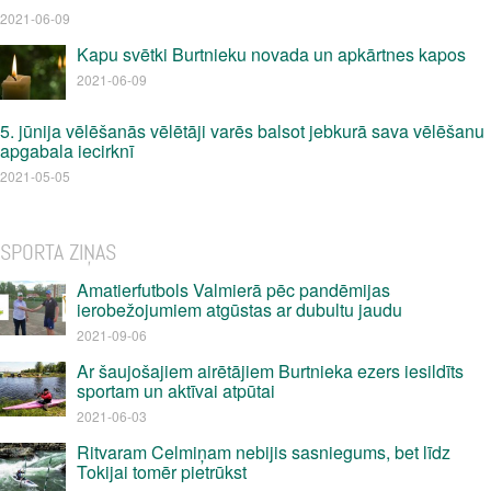
2021-06-09
Kapu svētki Burtnieku novada un apkārtnes kapos
2021-06-09
5. jūnija vēlēšanās vēlētāji varēs balsot jebkurā sava vēlēšanu
apgabala iecirknī
2021-05-05
SPORTA ZIŅAS
Amatierfutbols Valmierā pēc pandēmijas
ierobežojumiem atgūstas ar dubultu jaudu
2021-09-06
Ar šaujošajiem airētājiem Burtnieka ezers iesildīts
sportam un aktīvai atpūtai
2021-06-03
Ritvaram Celmiņam nebijis sasniegums, bet līdz
Tokijai tomēr pietrūkst