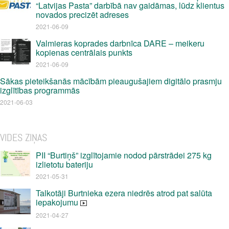
“Latvijas Pasta” darbībā nav gaidāmas, lūdz klientus
novados precizēt adreses
2021-06-09
Valmieras koprades darbnīca DARE – meikeru
kopienas centrālais punkts
2021-06-09
Sākas pieteikšanās mācībām pieaugušajiem digitālo prasmju
izglītības programmās
2021-06-03
VIDES ZIŅAS
PII “Burtiņš” izglītojamie nodod pārstrādei 275 kg
izlietotu bateriju
2021-05-31
Talkotāji Burtnieka ezera niedrēs atrod pat salūta
iepakojumu
2021-04-27