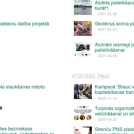
Atvērta pieteikša
burāt”!
2021-05-28
atskolu dalība projektā
Skolēnus aicina pi
2021-04-22
Aicinām iesniegt j
palielināšanai
2021-04-26
VESELĪBAS ZIŅAS
to slaukšanas robotu
Kampaņā “Brauc ves
koplietošanas tra
2020-11-10
Turpinās organizē
veicināšanai un sl
2020-09-22
ties bezmaksas
Strenču PNS pied
zņēmumā, sadarbojoties ar