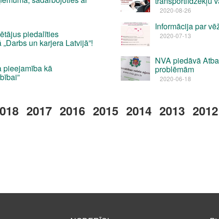
transportlīdzekļu 
2020-08-26
Informācija par v
tājus piedalīties
2020-07-13
 „Darbs un karjera Latvijā”!
NVA piedāvā Atba
 pieejamība kā
problēmām
bībai”
2020-06-18
018
2017
2016
2015
2014
2013
2012