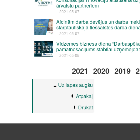
ārvalstu partneriem
2021-05-07
Aicinām darba devējus un darba meklē
starptautiskajā tiešsaistes darba dienā
2021-05-07
Vidzemes biznesa diena “Darbaspēka
pamatnosacījums stabilai uzņēmējdar
2021-05-05
2021
2020
2019
2
Uz lapas augšu
Atpakaļ
Drukāt