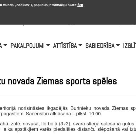
u valodā „cookies”), papildus informāciju skatīt
šeit
, 20.
A
Šobrīd Burtniekos:
+6.1℃, D vējš 6.5
is
m/s
i
A
PAKALPOJUMI
ATTĪSTĪBA
SABIEDRĪBA
IZGLĪ
eku novada Ziemas sporta spēles
eritorijā norisināsies ikgadējās Burtnieku novada Ziemas sp
agastiem. Sacensību atklāšana – plkst. 10.00.
šahā, zolē, novusā, florbolā (3×3), svara stieņa spiešanā guļus 
aika apstākļiem varēs piedalīties distanču slēpošanā vai iztu