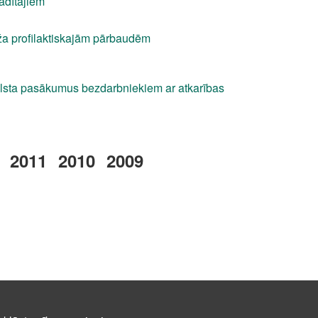
vadītājiem
ēža profilaktiskajām pārbaudēm
lsta pasākumus bezdarbniekiem ar atkarības
2011
2010
2009