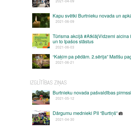
2021-04-09
Kapu svētki Burtnieku novada un apk
2021-06-09
Tūrisma akcijā #AtklājVidzemi aicina
un to īpašos stāstus
2021-06-03
“Kaķim pa pēdām. 2.sērija” Matīšu pa
2021-06-21
IZGLĪTĪBAS ZIŅAS
Burtnieku novada pašvaldības pirmss
2021-05-12
Dārgumu mednieki PII “Burtiņš”
2021-04-30