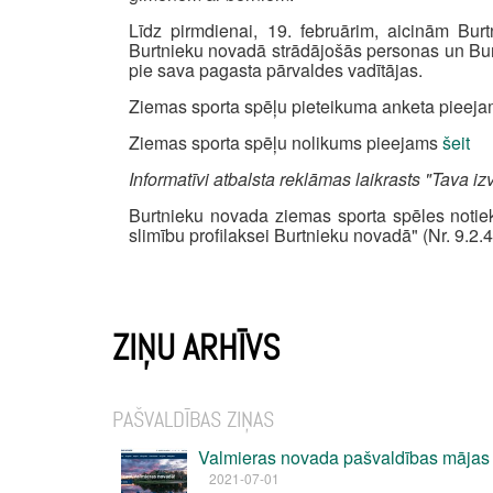
Līdz pirmdienai, 19. februārim, aicinām Burt
Burtnieku novadā strādājošās personas un Burt
pie sava pagasta pārvaldes vadītājas.
Ziemas sporta spēļu pieteikuma anketa pieej
Ziemas sporta spēļu nolikums pieejams
šeit
Informatīvi atbalsta reklāmas laikrasts "Tava iz
Burtnieku novada ziemas sporta spēles notiek
slimību profilaksei Burtnieku novadā" (Nr. 9.2.4
ZIŅU ARHĪVS
PAŠVALDĪBAS ZIŅAS
Valmieras novada pašvaldības mājas
2021-07-01