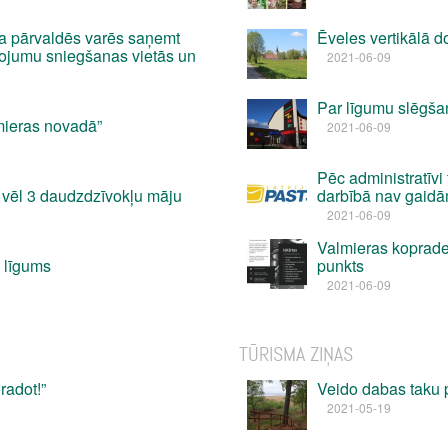
a pārvaldēs varēs saņemt
Ēveles vertikālā 
pojumu sniegšanas vietās un
2021-06-09
Par līgumu slēgšan
mieras novadā”
2021-06-09
Pēc administratīvi 
s vēl 3 daudzdzīvokļu māju
darbībā nav gaidā
2021-06-09
Valmieras koprade
 līgums
punkts
2021-06-09
TŪRISMA ZIŅAS
radot!”
Veido dabas taku
2021-05-19