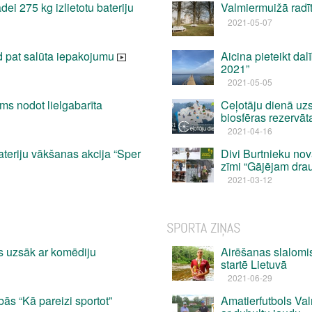
dei 275 kg izlietotu bateriju
Valmiermuižā radīti
2021-05-07
od pat salūta iepakojumu
Aicina pieteikt da
2021”
2021-05-05
ms nodot lielgabarīta
Ceļotāju dienā uz
biosfēras rezervāt
2021-04-16
ateriju vākšanas akcija “Sper
Divi Burtnieku no
zīmi “Gājējam dra
2021-03-12
SPORTA ZIŅAS
s uzsāk ar komēdiju
Airēšanas slalomi
startē Lietuvā
2021-06-29
ās “Kā pareizi sportot”
Amatierfutbols Va