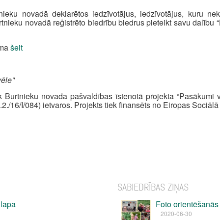
nieku novadā deklarētos iedzīvotājus, iedzīvotājus, kuru ne
nieku novadā reģistrēto biedrību biedrus pieteikt savu dalīb
ama
šeit
vēle"
 Burtnieku novada pašvaldības īstenotā projekta “Pasākumi v
.2./16/I/084) ietvaros. Projekts tiek finansēts no Eiropas Sociāl
SABIEDRĪBAS ZIŅAS
 lapa
Foto orientēšanās 
2020-06-30