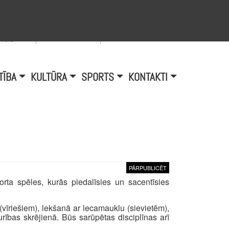
Viegli lasīt
A
burtu
zmērs
TĪBA
KULTŪRA
SPORTS
KONTAKTI
PĀRPUBLICĒT
orta spēles, kurās piedalīsies un sacentīsies
(vīriešiem), lekšanā ar lecamauklu (sievietēm),
rības skrējienā. Būs sarūpētas disciplīnas arī