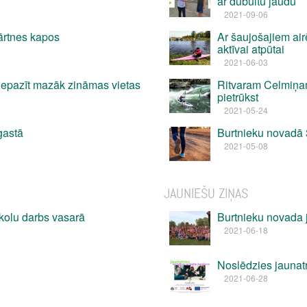
ar dubultu jaudu
2021-09-06
ārtnes kapos
Ar šaujošajiem air
aktīvai atpūtai
2021-06-03
 iepazīt mazāk zināmas vietas
Ritvaram Celmiņam 
pietrūkst
2021-05-24
gastā
Burtnieku novadā 3
2021-05-08
JAUNIEŠU ZIŅAS
kolu darbs vasarā
Burtnieku novada 
2021-06-18
Noslēdzies jaunatn
2021-06-28