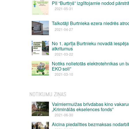
PII “Burtiņš” izglītojamie nodod pārstrā
2021-05-31
Talkotāji Burtnieka ezera niedrēs atr
2021-04-27
No 1. aprīļa Burtnieku novadā iespēja
atkritumus
2021-03-22
Notiks nolietotās elektrotehnikas un b
EKO soli”
2021-03-10
NOTIKUMU ZIŅAS
Valmiermuižas brīvdabas kino vakaru
„Kriminālās ekselences fonds”
2021-06-30
Aicina piedalīties bezmaksas nodarbīb