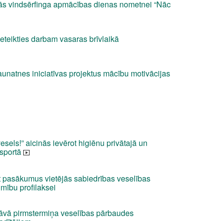
nās vindsērfinga apmācības dienas nometnei “Nāc
eteikties darbam vasaras brīvlaikā
aunatnes iniciatīvas projektus mācību motivācijas
els!” aicinās ievērot higiēnu privātajā un
nsportā
t pasākumus vietējās sabiedrības veselības
imību profilaksei
āvā pirmstermiņa veselības pārbaudes