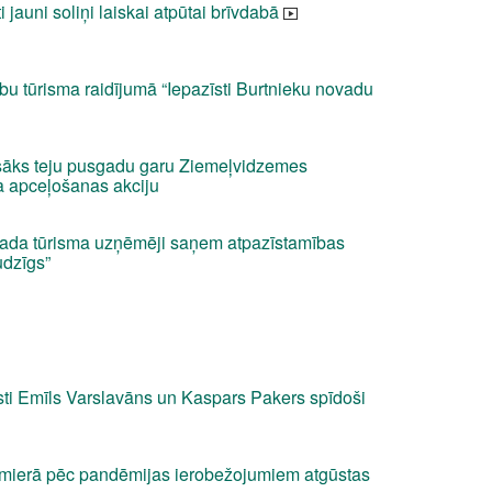
 jauni soliņi laiskai atpūtai brīvdabā
lību tūrisma raidījumā “Iepazīsti Burtnieku novadu
sāks teju pusgadu garu Ziemeļvidzemes
a apceļošanas akciju
vada tūrisma uzņēmēji saņem atpazīstamības
udzīgs”
sti Emīls Varslavāns un Kaspars Pakers spīdoši
lmierā pēc pandēmijas ierobežojumiem atgūstas