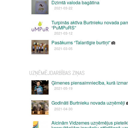
Dzimtā valoda bagātina
2021-03-22
Turpinās aktīva Burtnieku novada pam
“PuMPuRS”
2021-03-12
Pasākums “Talantīgie burtiņi”
2021-03-05
UZŅĒMĒJDARBĪBAS ZIŅAS
Ģimenes piensaimniecība, kurā izman
2021-05-19
Godināti Burtnieku novada uzņēmēji
2021-04-30
Aicinām Vidzemes uzņēmējus pieteik
konsultācijām inovāciju attīstīšanā u