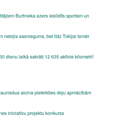
ētājiem Burtnieka ezers iesildīts sportam un
nebijis sasniegums, bet līdz Tokijai tomēr
0 dienu laikā sakrāti 12 635 aktīvie kilometri!
jauniešus aicina pieteikties deju apmācībām
es iniciatīvu projektu konkurss