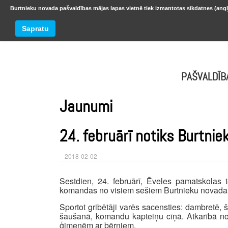
Burtnieku novada pašvaldības mājas lapas vietnē tiek izmantotas sīkdatnes (angļ
BURTNIEKU NOVADS
Trešdiena
Sapratu
oktobr
PAŠVALDĪB
Jaunumi
24. februārī notiks Burtni
2018-02-02
Sestdien, 24. februārī, Ēveles pamatskolas t
komandas no visiem sešiem Burtnieku novada p
Sportot gribētāji varēs sacensties: dambretē, 
šaušanā, komandu kapteiņu cīņā. Atkarībā no l
ģimenēm ar bērniem.