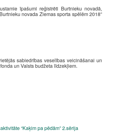
kustamie īpašumi reģistrēti Burtnieku novadā,
u “Burtnieku novada Ziemas sporta spēlēm 2018”
ietējās sabiedrības veselības veicināšanai un
ā fonda un Valsts budžeta līdzekļiem.
aktivitāte “Kaķim pa pēdām” 2.sērija