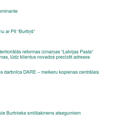
dominante
u ar PII “Burtiņš”
teritoriālās reformas izmaiņas “Latvijas Pasta”
mas, lūdz klientus novados precizēt adreses
s darbnīca DARE – meikeru kopienas centrālais
 pie Burtnieka smilšakmens atsegumiem