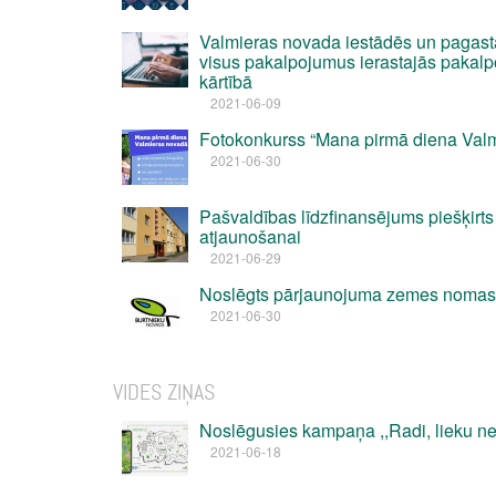
Valmieras novada iestādēs un pagast
visus pakalpojumus ierastajās pakal
kārtībā
2021-06-09
Fotokonkurss “Mana pirmā diena Val
2021-06-30
Pašvaldības līdzfinansējums piešķirt
atjaunošanai
2021-06-29
Noslēgts pārjaunojuma zemes nomas
2021-06-30
VIDES ZIŅAS
Noslēgusies kampaņa ,,Radi, lieku ne
2021-06-18