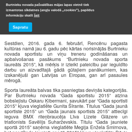
Burtnieku novada pašvaldības mājas lapas vietnē tiek
izmantotas sīkdatnes (angļu valodā „cookies”), papildus
informāciju skatīt
šeit
2015
Sapratu
Sestdien, 2016. gada 6. februārī, Rencēnu pagasta
kultūras namā jau 6. gadu pēc kārtas norisinājās Burtnieku
novada sportistu un viņu treneru godināšanas un
apbalvošanas pasākums “Burtnieku novada sporta
laureāts 2015”, kā mērķis ir izteikt pateicību par ieguldīto
darbu un aizvadītajā gādā gūtajiem panākumiem, kas
izskanējuši gan Latvijas un Eiropas, gan arī pasaules
mērogā.
Sporta laureāta balvas tika pasniegtas deviņās kategorijās.
Par Burtnieku novada “Gada sportistu 2015” atzina
bobslejistu Oskaru Ķibermani, savukārt par “Gada sportisti
2015” kļuva vieglatlēte Gunita Šīrante. Titulus “Gada jaunā
sportiste 2015” un “Gada jaunais sportists 2015” attiecīgi
ieguva BMX riteņbraucēja Līva Lizete Glāzere un
triatlonists Savēlijs Suharževskis. Titulu “Gada jauniete
sportā 2015” saņēma vieglatlēte Megija Enžela Smirnova,