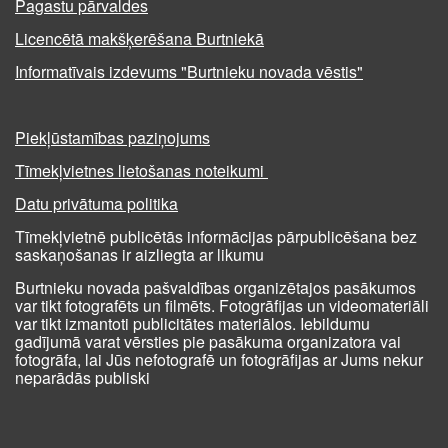
Pagastu pārvaldes
Licencētā makšķerēšana Burtniekā
Informatīvais izdevums "Burtnieku novada vēstis"
Piekļūstamības paziņojums
Tīmekļvietnes lietošanas noteikumi
Datu privātuma politika
Tīmekļvietnē publicētās informācijas pārpublicēšana bez
saskaņošanas ir aizliegta ar likumu
Burtnieku novada pašvaldības organizētajos pasākumos
var tikt fotografēts un filmēts. Fotogrāfijas un videomateriāli
var tikt izmantoti publicitātes materiālos. Iebildumu
gadījumā varat vērsties pie pasākuma organizatora vai
fotogrāfa, lai Jūs nefotografē un fotogrāfijas ar Jums nekur
neparādās publiski