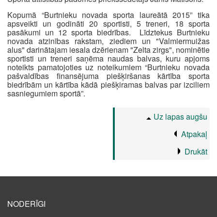
Kopumā “Burtnieku novada sporta laureātā 2015” tika
apsveikti un godināti 20 sportisti, 5 treneri, 18 sporta
pasākumi un 12 sporta biedrības. Līdztekus Burtnieku
novada atzinības rakstam, ziediem un "Valmiermuižas
alus" darinātajam iesala dzērienam "Zelta zirgs", nominētie
sportisti un treneri saņēma naudas balvas, kuru apjoms
noteikts pamatojoties uz noteikumiem “Burtnieku novada
pašvaldības finansējuma piešķiršanas kārtība sporta
biedrībām un kārtība kādā piešķiramas balvas par izciliem
sasniegumiem sportā”.
Uz lapas augšu
Atpakaļ
Drukāt
NODERĪGI