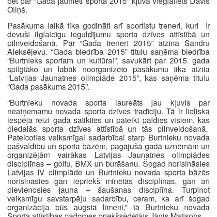
bet par “Gada jaunieti sportā 2015” kļuva vieglatlēts Dāvis
Oliņš.
Pasākuma laikā tika godināti arī sportistu treneri, kuri ir
devuši ilglaicīgu ieguldījumu sporta dzīves attīstībā un
pilnveidošanā. Par “Gada treneri 2015” atzina Sandru
Aleksējevu. “Gada biedrība 2015” titulu saņēma biedrība
“Burtnieks sportam un kultūrai”, savukārt par 2015. gada
spilgtāko un labāk noorganizēto pasākumu tika atzīta
“Latvijas Jaunatnes olimpiāde 2015”, kas saņēma titulu
“Gada pasākums 2015”.
“Burtnieku novada sporta laureāts jau kļuvis par
neatņemamu novada sporta dzīves tradīciju. Tā ir lieliska
iespēja reizi gadā satikties un pateikt paldies visiem, kas
piedalās sporta dzīves attīstībā un tās pilnveidošanā.
Pateicoties veiksmīgai sadarbībai starp Burtnieku novada
pašvaldību un sporta bāzēm, pagājušā gadā uzņēmām un
organizējām vairākas Latvijas Jaunatnes olimpiādes
disciplīnas – golfu, BMX un burāšanu. Šogad norisināsies
Latvijas IV olimpiāde un Burtnieku novada sporta bāzēs
norisināsies gan iepriekš minētās disciplīnas, gan arī
pievienosies jauna – šaušanas disciplīna. Turpinot
veiksmīgu savstarpēju sadarbību, ceram, ka arī šogad
organizācija būs augstā līmenī,” tā Burtnieku novada
Sporta attīstības padomes priekšsēdētājs Jānis Matisons.