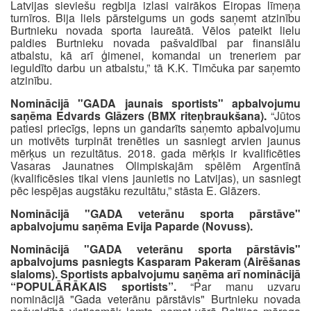
Latvijas sieviešu regbija izlasi vairākos Eiropas līmeņa
turnīros. Bija liels pārsteigums un gods saņemt atzinību
Burtnieku novada sporta laureātā. Vēlos pateikt lielu
paldies Burtnieku novada pašvaldībai par finansiālu
atbalstu, kā arī ģimenei, komandai un treneriem par
ieguldīto darbu un atbalstu,” tā K.K. Timčuka par saņemto
atzinību.
Nominācijā "GADA jaunais sportists" apbalvojumu
saņēma Edvards Glāzers (BMX riteņbraukšana).
“Jūtos
patiesi priecīgs, lepns un gandarīts saņemto apbalvojumu
un motivēts turpināt trenēties un sasniegt arvien jaunus
mērķus un rezultātus. 2018. gada mērķis ir kvalificēties
Vasaras Jaunatnes Olimpiskajām spēlēm Argentīnā
(kvalificēsies tikai viens jaunietis no Latvijas), un sasniegt
pēc iespējas augstāku rezultātu,” stāsta E. Glāzers.
Nominācijā "GADA veterānu sporta pārstāve"
apbalvojumu saņēma Evija Paparde (Novuss).
Nominācijā "GADA veterānu sporta pārstāvis"
apbalvojums pasniegts Kasparam Pakeram (Airēšanas
slaloms). Sportists apbalvojumu saņēma arī nominācijā
“POPULĀRĀKAIS sportists”.
“Par manu uzvaru
nominācijā "Gada veterānu pārstāvis" Burtnieku novada