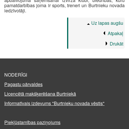
apbalvojuma saņemšanai izvirza klubi, biedrības, kuru
pamatdarbības joma ir sports, treneri un Burtnieku novada
iedzīvotāji.
Uz lapas augšu
Atpakaļ
Drukāt
NODERĪGI
Pagastu pārvaldes
Licencētā makšķerēšana Burtniekā
Informatīvais izdevums "Burtnieku novada vēstis"
Piekļūstamības paziņojums