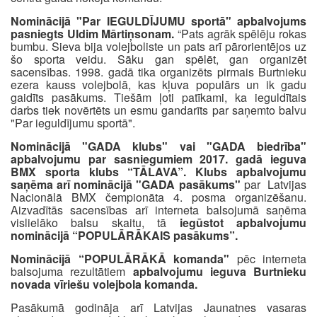
Nominācijā "Par IEGULDĪJUMU sportā" apbalvojums
pasniegts Uldim Mārtiņsonam.
“Pats agrāk spēlēju rokas
bumbu. Sieva bija volejboliste un pats arī pārorientējos uz
šo sporta veidu. Sāku gan spēlēt, gan organizēt
sacensības. 1998. gadā tika organizēts pirmais Burtnieku
ezera kauss volejbolā, kas kļuva populārs un ik gadu
gaidīts pasākums. Tiešām ļoti patīkami, ka ieguldītais
darbs tiek novērtēts un esmu gandarīts par saņemto balvu
"Par ieguldījumu sportā".
Nominācijā "GADA klubs" vai "GADA biedrība"
apbalvojumu par sasniegumiem 2017. gadā ieguva
BMX sporta klubs “TĀLAVA”. Klubs apbalvojumu
saņēma arī nominācijā "GADA pasākums"
par Latvijas
Nacionālā BMX čempionāta 4. posma organizēšanu.
Aizvadītās sacensības arī interneta balsojumā saņēma
vislielāko balsu skaitu, tā
iegūstot apbalvojumu
nominācijā “POPULĀRĀKAIS pasākums”.
Nominācijā “POPULĀRĀKĀ komanda"
pēc interneta
balsojuma rezultātiem
apbalvojumu ieguva Burtnieku
novada vīriešu volejbola komanda.
Pasākumā godināja arī Latvijas Jaunatnes vasaras