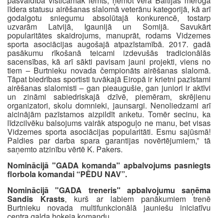
pašvaldībā visticamāk lemts, ņemot vērā Baltijas mēroga
līdera statusu airēšanas slalomā veterānu kategorijā, kā arī
godalgotu sniegumu absolūtajā konkurencē, tostarp
uzvarām Latvijā, Igaunijā un Somijā. Savukārt
popularitātes skaidrojums, manuprāt, rodams Vidzemes
sporta asociācijas augošajā atpazīstamībā. 2017. gadā
pasākumu rīkošanā teicami izdevušās tradicionālās
sacensības, kā arī sākti pavisam jauni projekti, viens no
tiem – Burtnieku novada čempionāts airēšanas slalomā.
Tāpat biedrības sportisti tuvākajā Eiropā ir krietni pazīstami
airēšanas slalomisti – gan pieaugušie, gan juniori ir aktīvi
un zināmi sabiedriskajā dzīvē, piemēram, skrējienu
organizatori, skolu domnieki, jaunsargi. Nenoliedzami arī
aicinājām pazīstamos aizpildīt anketu. Tomēr secinu, ka
līdzcilvēku balsojums vairāk atspoguļo ne manu, bet visas
Vidzemes sporta asociācijas popularitāti. Esmu sajūsmā!
Paldies par darba spara garantijas novērtējumiem,” tā
saņemto atzinību vērtē K. Pakers.
Nominācijā "GADA komanda" apbalvojums pasniegts
florbola komandai “PĒDU NAV”.
Nominācijā "GADA treneris" apbalvojumu saņēma
Sandis Krasts
, kurš ar labiem panākumiem trenē
Burtnieku novada multifunkcionālā jauniešu iniciatīvu
centra galda hokeja komandu.