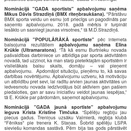
Nominācijā "GADA sportists" apbalvojumu saņēma
Mikus Dāvis Strazdiņš (BMX riteņbraukšana).
"Pārstāvu
BMX sporta veidu un esmu ļoti priecīgs un pagodināts par
saņemto apbalvojumu. 2018. gadā mērķis ir turpināt
iesākto un sasniegt jaunas virsotnes," tā M.D.Strazdiņš.
Nominācijā "POPULĀRĀKĀ sportiste"
pēc interneta
balsojuma rezultātiem
apbalvojumu saņēma Elīna
Krūkle (Ultramaratons)
. “Tā kā esmu Burtnieku novada
pašvaldības darbiniece un atbildīga par sporta aktivitātēm
novadā, tad uzzinot, ka man starp pieteiktajām sportistēm ir
vislielākais balsu skaits, domāju – vai pieņemt
apbalvojumu. Apdomājot situāciju, pieņēmu to, kā savas
darbības novērtējumu. Apbalvojumu uztveru, kā motivāciju
un atbildību pret sevi, lai radītu arvien jaunas aktivitātes un
iedvesmotu novada iedzīvotājus būt aktīviem gan pašiem
piedaloties, gan ar savu iniciatīvu veidot jaunas iespējas,”
tā E. Krūkle par pārdomām, saņemot apbalvojumu.
Nominācijā "GADA jaunā sportiste" apbalvojumu
ieguva Krista Kristīne Timčuka
. “Spēlēju regbiju jau
piecus gadus. Treniņus uzsāku Valmierā, regbija klubā
"Fēnikss" pie trenera K. Staņas. Šobrīd spēlēju LSPA
sieviešu komandas sastāvā. Pērn bija tas gods pārstāvēt