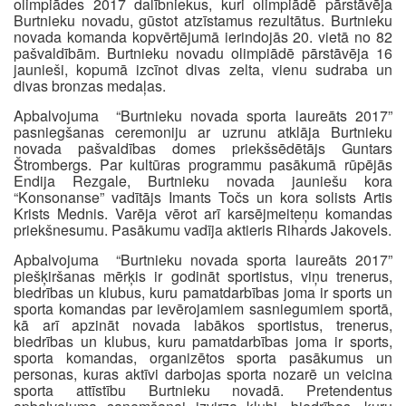
olimpiādes 2017 dalībniekus, kuri olimpiādē pārstāvēja
Burtnieku novadu, gūstot atzīstamus rezultātus. Burtnieku
novada komanda kopvērtējumā ierindojās 20. vietā no 82
pašvaldībām. Burtnieku novadu olimpiādē pārstāvēja 16
jaunieši, kopumā izcīnot divas zelta, vienu sudraba un
divas bronzas medaļas.
Apbalvojuma “Burtnieku novada sporta laureāts 2017”
pasniegšanas ceremoniju ar uzrunu atklāja Burtnieku
novada pašvaldības domes priekšsēdētājs Guntars
Štrombergs. Par kultūras programmu pasākumā rūpējās
Endija Rezgale, Burtnieku novada jauniešu kora
“Konsonanse” vadītājs Imants Točs un kora solists Artis
Krists Mednis. Varēja vērot arī karsējmeiteņu komandas
priekšnesumu. Pasākumu vadīja aktieris Rihards Jakovels.
Apbalvojuma “Burtnieku novada sporta laureāts 2017”
piešķiršanas mērķis ir godināt sportistus, viņu trenerus,
biedrības un klubus, kuru pamatdarbības joma ir sports un
sporta komandas par ievērojamiem sasniegumiem sportā,
kā arī apzināt novada labākos sportistus, trenerus,
biedrības un klubus, kuru pamatdarbības joma ir sports,
sporta komandas, organizētos sporta pasākumus un
personas, kuras aktīvi darbojas sporta nozarē un veicina
sporta attīstību Burtnieku novadā. Pretendentus