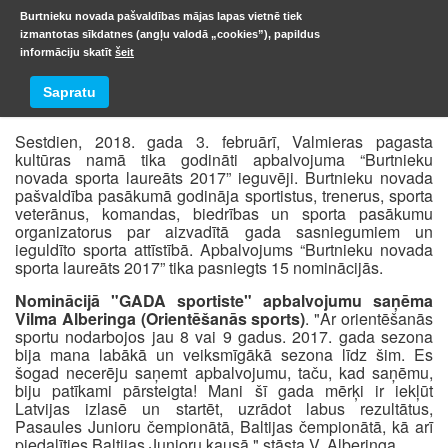
Burtnieku novada pašvaldības mājas lapas vietnē tiek
izmantotas sīkdatnes (angļu valodā „cookies”), papildus
informāciju skatīt
šeit
2017
Sapratu
Sestdien, 2018. gada 3. februārī, Valmieras pagasta
kultūras namā tika godināti apbalvojuma “Burtnieku
novada sporta laureāts 2017” ieguvēji. Burtnieku novada
pašvaldība pasākumā godināja sportistus, trenerus, sporta
veterānus, komandas, biedrības un sporta pasākumu
organizatorus par aizvadītā gada sasniegumiem un
ieguldīto sporta attīstībā. Apbalvojums “Burtnieku novada
sporta laureāts 2017” tika pasniegts 15 nominācijās.
Nominācijā "GADA sportiste" apbalvojumu saņēma
Vilma Alberinga (Orientēšanās sports)
. "Ar orientēšanās
sportu nodarbojos jau 8 vai 9 gadus. 2017. gada sezona
bija mana labākā un veiksmīgākā sezona līdz šim. Es
šogad necerēju saņemt apbalvojumu, taču, kad saņēmu,
biju patīkami pārsteigta! Mani šī gada mērķi ir iekļūt
Latvijas izlasē un startēt, uzrādot labus rezultātus,
Pasaules Junioru čempionātā, Baltijas čempionātā, kā arī
piedalīties Baltijas Junioru kausā," stāsta V. Alberinga.