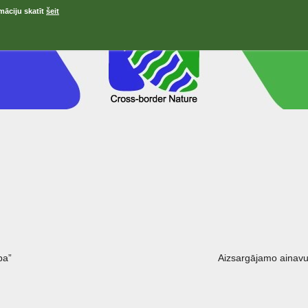
māciju skatīt
šeit
ра”
Aizsargājamo ainavu