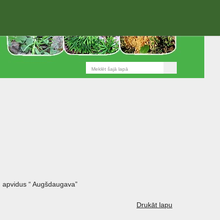
 apvidus “ Augšdaugava”
Drukāt lapu