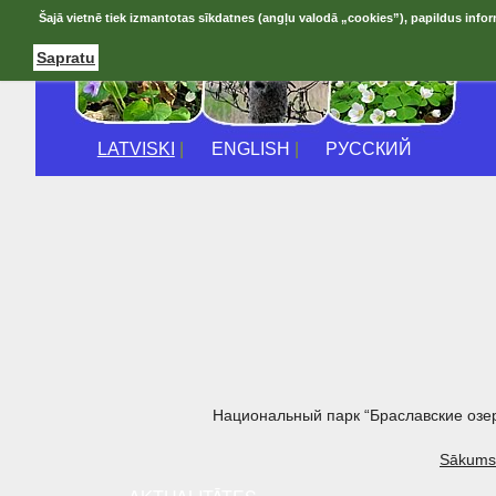
Šajā vietnē tiek izmantotas sīkdatnes (angļu valodā „cookies”), papildus infor
Sapratu
LATVISKI
|
ENGLISH
|
РУССКИЙ
Национальный парк “Браславские озе
Sākums