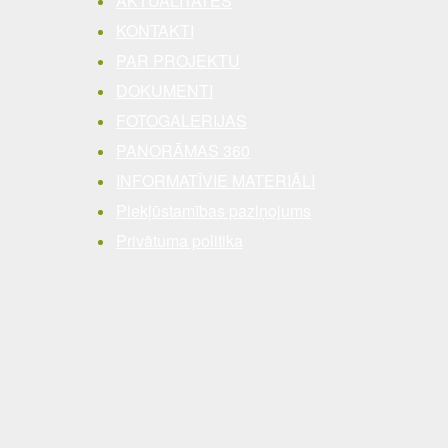
AKTUALITĀTES
KONTAKTI
PAR PROJEKTU
DOKUMENTI
FOTOGALERIJAS
PANORĀMAS 360
INFORMATĪVIE MATERIĀLI
Piekļūstamības paziņojums
Privātuma politika