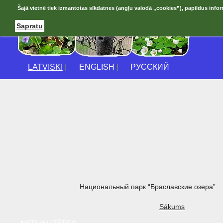
Šajā vietnē tiek izmantotas sīkdatnes (angļu valodā „cookies”), papildus infor
Sapratu
LATVISKI
|
ENGLISH
|
РУССКИЙ
Национальный парк “Браславские озера”
Sākums