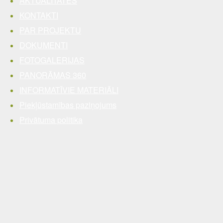
AKTUALITĀTES
KONTAKTI
PAR PROJEKTU
DOKUMENTI
FOTOGALERIJAS
PANORĀMAS 360
INFORMATĪVIE MATERIĀLI
Piekļūstamības paziņojums
Privātuma politika