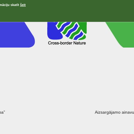
māciju skatīt
šeit
ра”
Aizsargājamo ainavu