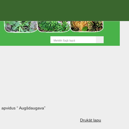
 apvidus “ Augšdaugava”
Drukāt lapu