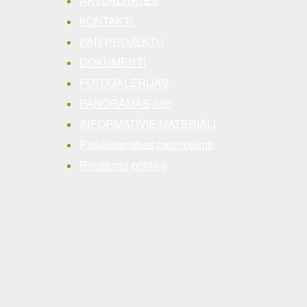
AKTUALITĀTES
KONTAKTI
PAR PROJEKTU
DOKUMENTI
FOTOGALERIJAS
PANORĀMAS 360
INFORMATĪVIE MATERIĀLI
Piekļūstamības paziņojums
Privātuma politika