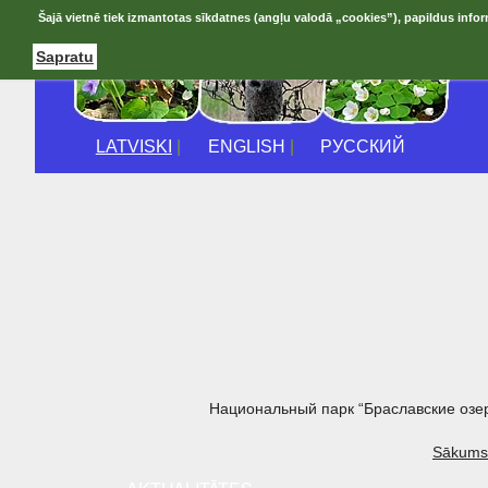
Šajā vietnē tiek izmantotas sīkdatnes (angļu valodā „cookies”), papildus infor
Sapratu
LATVISKI
|
ENGLISH
|
РУССКИЙ
Национальный парк “Браславские озе
Sākums