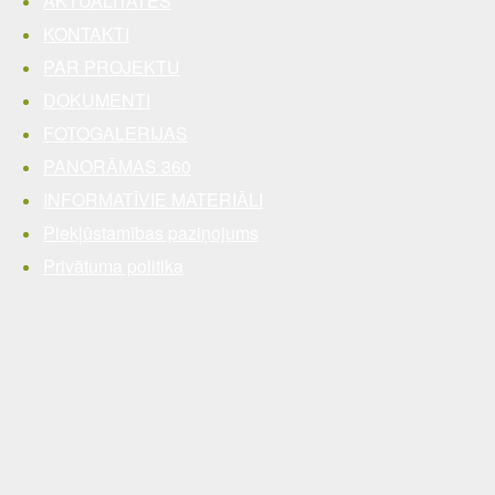
AKTUALITĀTES
KONTAKTI
PAR PROJEKTU
DOKUMENTI
FOTOGALERIJAS
PANORĀMAS 360
INFORMATĪVIE MATERIĀLI
Piekļūstamības paziņojums
Privātuma politika