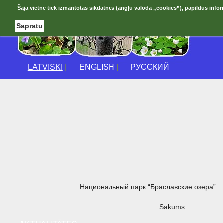
Šajā vietnē tiek izmantotas sīkdatnes (angļu valodā „cookies”), papildus infor
Sapratu
LATVISKI
|
ENGLISH
|
РУССКИЙ
Национальный парк “Браславские озера”
Sākums