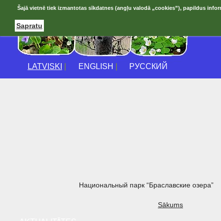
Šajā vietnē tiek izmantotas sīkdatnes (angļu valodā „cookies”), papildus infor
Sapratu
LATVISKI
|
ENGLISH
|
РУССКИЙ
Национальный парк “Браславские озера”
Sākums