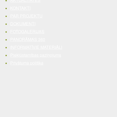
AKTUALITĀTES
KONTAKTI
PAR PROJEKTU
DOKUMENTI
FOTOGALERIJAS
PANORĀMAS 360
INFORMATĪVIE MATERIĀLI
Piekļūstamības paziņojums
Privātuma politika