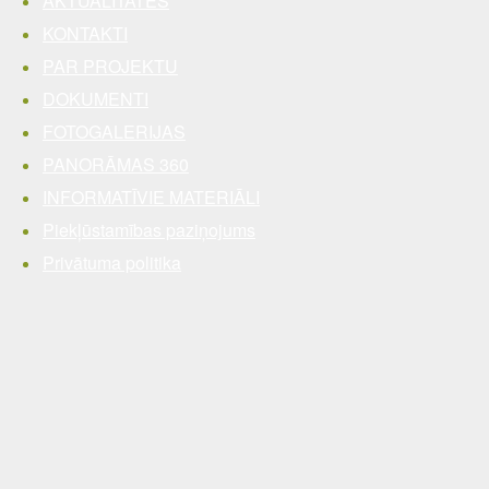
AKTUALITĀTES
KONTAKTI
PAR PROJEKTU
DOKUMENTI
FOTOGALERIJAS
PANORĀMAS 360
INFORMATĪVIE MATERIĀLI
Piekļūstamības paziņojums
Privātuma politika