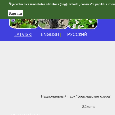
Šajā vietnē tiek izmantotas sīkdatnes (angļu valodā „cookies”), papildus infor
Sapratu
LATVISKI
|
ENGLISH
|
РУССКИЙ
Национальный парк “Браславские озера”
Sākums