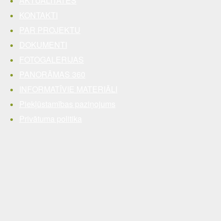
AKTUALITĀTES
KONTAKTI
PAR PROJEKTU
DOKUMENTI
FOTOGALERIJAS
PANORĀMAS 360
INFORMATĪVIE MATERIĀLI
Piekļūstamības paziņojums
Privātuma politika