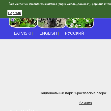
Šajā vietnē tiek izmantotas sīkdatnes (angļu valodā „cookies”), papildus infor
Sapratu
LATVISKI
|
ENGLISH
|
РУССКИЙ
Национальный парк “Браславские озера”
Sākums