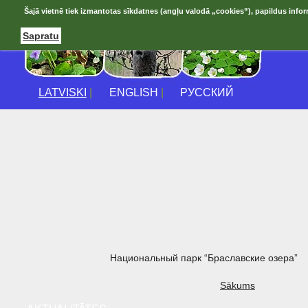
Šajā vietnē tiek izmantotas sīkdatnes (angļu valodā „cookies”), papildus infor
Sapratu
LATVISKI
|
ENGLISH
|
РУССКИЙ
Национальный парк “Браславские озера”
Sākums