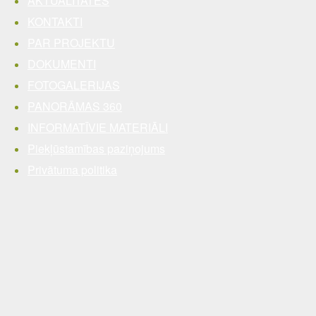
AKTUALITĀTES
KONTAKTI
PAR PROJEKTU
DOKUMENTI
FOTOGALERIJAS
PANORĀMAS 360
INFORMATĪVIE MATERIĀLI
Piekļūstamības paziņojums
Privātuma politika