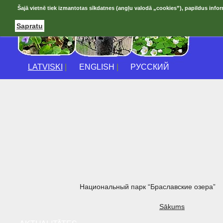
Šajā vietnē tiek izmantotas sīkdatnes (angļu valodā „cookies”), papildus infor
Sapratu
LATVISKI
|
ENGLISH
|
РУССКИЙ
Национальный парк “Браславские озера”
Sākums