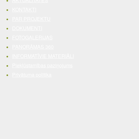
AKTUALITĀTES
KONTAKTI
PAR PROJEKTU
DOKUMENTI
FOTOGALERIJAS
PANORĀMAS 360
INFORMATĪVIE MATERIĀLI
Piekļūstamības paziņojums
Privātuma politika