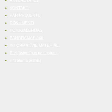
AKTUALITĀTES
KONTAKTI
PAR PROJEKTU
DOKUMENTI
FOTOGALERIJAS
PANORĀMAS 360
INFORMATĪVIE MATERIĀLI
Piekļūstamības paziņojums
Privātuma politika