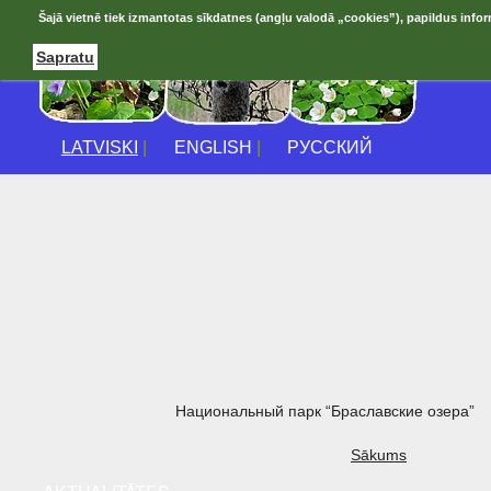
Šajā vietnē tiek izmantotas sīkdatnes (angļu valodā „cookies”), papildus infor
Sapratu
LATVISKI
|
ENGLISH
|
РУССКИЙ
Национальный парк “Браславские озера”
Sākums