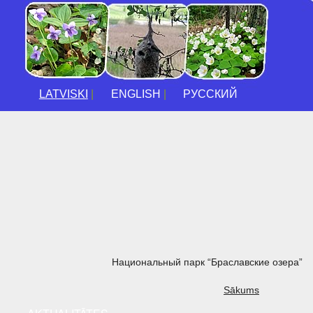
LATVISKI
|
ENGLISH
|
РУССКИЙ
Национальный парк “Браславские озера”
Sākums