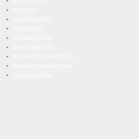
AKTUALITĀTES
KONTAKTI
PAR PROJEKTU
DOKUMENTI
FOTOGALERIJAS
PANORĀMAS 360
INFORMATĪVIE MATERIĀLI
Piekļūstamības paziņojums
Privātuma politika